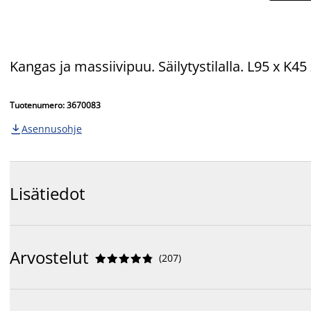
Kangas ja massiivipuu. Säilytystilalla. L95 x K4
Tuotenumero: 3670083
Asennusohje

Lisätiedot
Arvostelut
(
207
)









