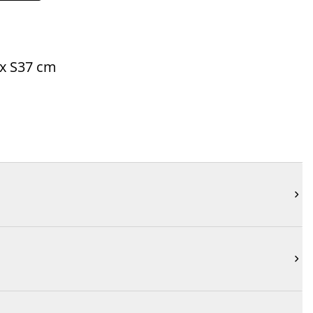
5 x S37 cm

