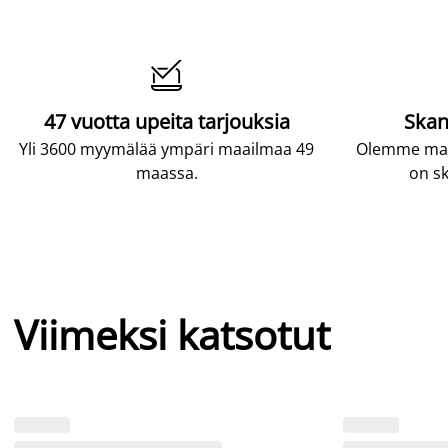

47 vuotta upeita tarjouksia
Skan
Yli 3600 myymälää ympäri maailmaa 49
Olemme maai
maassa.
on sk
Viimeksi katsotut