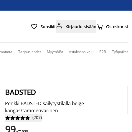



Suosikit
Kirjaudu sisään
Ostoskorisi
raatiota
Tarjouslehdet
Myymälät
Asiakaspalvelu
B2B
Työpaikat
BADSTED
Penkki BADSTED säilytystilalla beige
kangas/tammenvärinen
(
207
)










99,-
/KPL