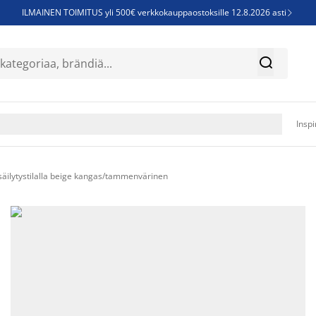
ILMAINEN TOIMITUS yli 500€ verkkokauppaostoksille 12.8.2026 asti

Parempiin uniin - Säästä jopa 60%


Sijauspatjoja - Säästä jopa 60%

Jenkkisänkyjä - Säästä jopa 60%

Inspi
äilytystilalla beige kangas/tammenvärinen