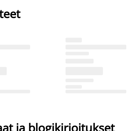
teet
at ja blogikirjoitukset