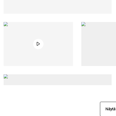

Näytä 