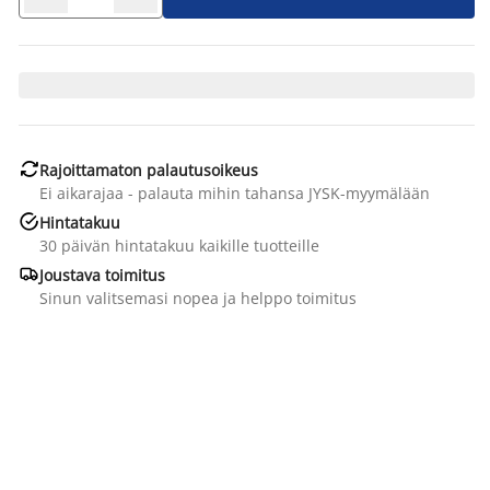

Rajoittamaton palautusoikeus
Ei aikarajaa - palauta mihin tahansa JYSK-myymälään

Hintatakuu
30 päivän hintatakuu kaikille tuotteille

Joustava toimitus
Sinun valitsemasi nopea ja helppo toimitus