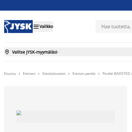

Valikko

Valitse JYSK-myymäläsi

Etusivu
Eteinen
Eteiskalusteet
Eteisen penkit
Penkki BADSTED s



