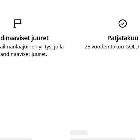


dinaaviset juuret
Patjatakuu
lmanlaajuinen yritys, jolla
25 vuoden takuu GOLD-p
andinaaviset juuret.