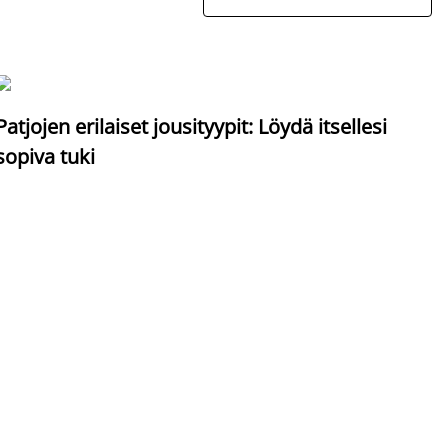
S
Patjojen erilaiset jousityypit: Löydä itsellesi
sopiva tuki