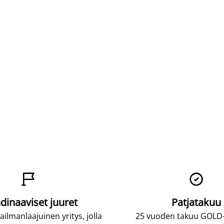


dinaaviset juuret
Patjatakuu
lmanlaajuinen yritys, jolla
25 vuoden takuu GOLD-p