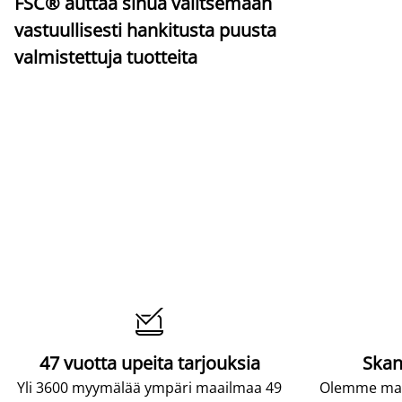
FSC® auttaa sinua valitsemaan
vastuullisesti hankitusta puusta
valmistettuja tuotteita

47 vuotta upeita tarjouksia
Skan
Yli 3600 myymälää ympäri maailmaa 49
Olemme maai