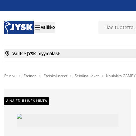

Valikko

Valitse JYSK-myymäläsi

Etusivu
Eteinen
Eteiskalusteet
Seinänaulakot
Naulakko GAMBY 




AINA EDULLINEN HINTA