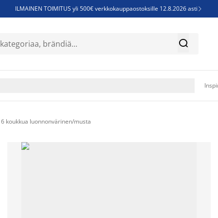
ILMAINEN TOIMITUS yli 500€ verkkokauppaostoksille 12.8.2026 asti

Parempiin uniin - Säästä jopa 60%


Sijauspatjoja - Säästä jopa 60%

Jenkkisänkyjä - Säästä jopa 60%

Inspi
6 koukkua luonnonvärinen/musta