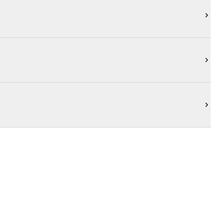


