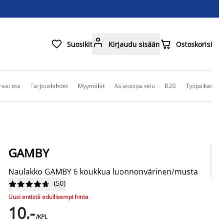



Suosikit
Kirjaudu sisään
Ostoskorisi
raatiota
Tarjouslehdet
Myymälät
Asiakaspalvelu
B2B
Työpaikat
GAMBY
Naulakko GAMBY 6 koukkua luonnonvärinen/musta
(
50
)










Uusi entistä edullisempi hinta
10,-
/KPL