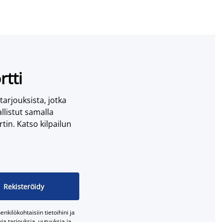
rtti
 tarjouksista, jotka
llistut samalla
tin. Katso kilpailun
Rekisteröidy
nkilökohtaisiin tietoihini ja
a tarjouksia, uutuuksia ja