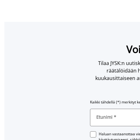
Voi
Tilaa JYSK:n uutisk
räätälöidään h
kuukausittaiseen ar
Kaikki tähdellä (*) merkityt k
Etunimi
*
Haluan vastaanottaa vies
käyttäytymiseeni, sähkö