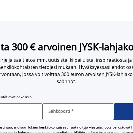
ta 300 € arvoinen JYSK-lahjako
irje ja saa tietoa mm. uutisista, kilpailuista, inspiraatiosta ja
enkilökohtaisten tietojesi mukaan. Hyväksyessäsi ehdot osa
vontaan, jossa voit voittaa 300 euron arvoisen JYSK-lahjakor
säännöt.
entät ovat pakollisia.
Sähköposti
*
tintää, mukaan lukien henkilökohtaisesti räätälöityjä viestejä, jotka perustuvat he
postitse ja kolmannen osapuolen medioissa. Näihin sisältyy inspiraatiota, mahtavi