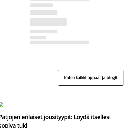
Katso kaikki oppaat ja blogit
S
Patjojen erilaiset jousityypit: Löydä itsellesi
sopiva tuki