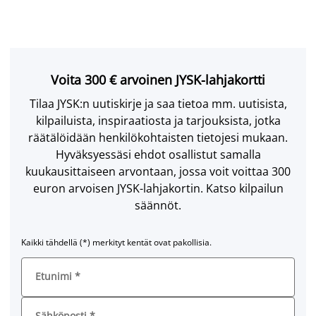
Voita 300 € arvoinen JYSK-lahjakortti
Tilaa JYSK:n uutiskirje ja saa tietoa mm. uutisista,
kilpailuista, inspiraatiosta ja tarjouksista, jotka
räätälöidään henkilökohtaisten tietojesi mukaan.
Hyväksyessäsi ehdot osallistut samalla
kuukausittaiseen arvontaan, jossa voit voittaa 300
euron arvoisen JYSK-lahjakortin. Katso kilpailun
säännöt.
Kaikki tähdellä (*) merkityt kentät ovat pakollisia.
Etunimi
*
Sähköposti
*