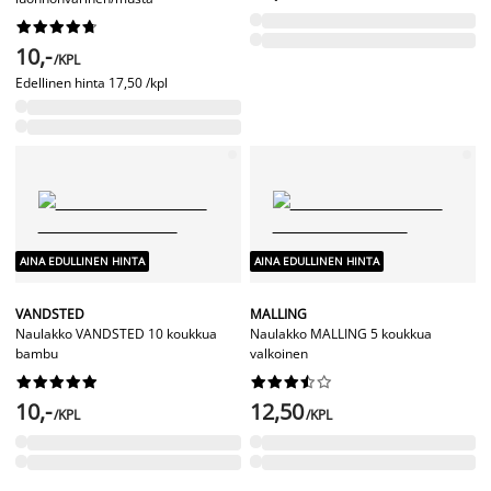










10,-
/KPL
Edellinen hinta
17,50 /kpl
AINA EDULLINEN HINTA
AINA EDULLINEN HINTA
VANDSTED
MALLING
Naulakko VANDSTED 10 koukkua
Naulakko MALLING 5 koukkua
bambu
valkoinen




















10,-
12,50
/KPL
/KPL