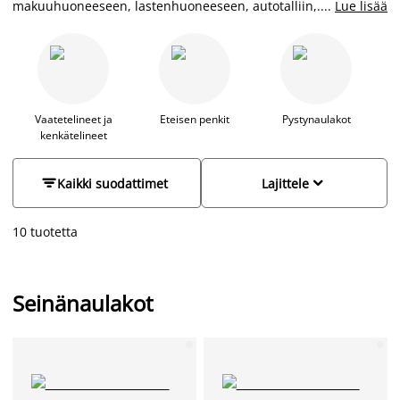
makuuhuoneeseen, lastenhuoneeseen, autotalliin,
...
Lue lisää
kylpyhuoneeseen ja tietysti eteiseen. Seinänaulakko on
käytännöllinen ja vie vain vähän tilaa. Seinään kiinnitettävillä
nupeilla luot modernin ja tyylikkään kokonaisuuden juuri
haluamallasi tavalla.
Vaatetelineet ja
Eteisen penkit
Pystynaulakot
kenkätelineet


Kaikki suodattimet
Lajittele
10 tuotetta
Seinänaulakot