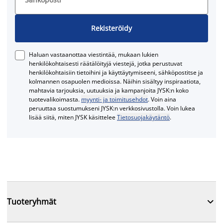
Rekisteröidy
Haluan vastaanottaa viestintää, mukaan lukien
henkilökohtaisesti räätälöityjä viestejä, jotka perustuvat
henkilökohtaisiin tietoihini ja käyttäytymiseeni, sähköpostitse ja
kolmannen osapuolen medioissa. Näihin sisältyy inspiraatiota,
mahtavia tarjouksia, uutuuksia ja kampanjoita JYSK:n koko
tuotevalikoimasta.
myynti- ja toimitusehdot
. Voin aina
peruuttaa suostumukseni JYSK:n verkkosivustolla. Voin lukea
lisää siitä, miten JYSK käsittelee
Tietosuojakäytäntö
.

Tuoteryhmät