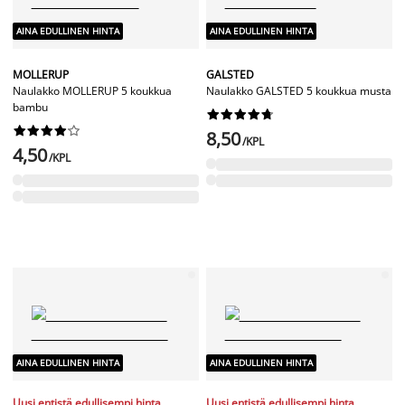
AINA EDULLINEN HINTA
AINA EDULLINEN HINTA
MOLLERUP
GALSTED
Naulakko MOLLERUP 5 koukkua
Naulakko GALSTED 5 koukkua musta
bambu




















8,50
/KPL
4,50
/KPL
AINA EDULLINEN HINTA
AINA EDULLINEN HINTA
Uusi entistä edullisempi hinta
Uusi entistä edullisempi hinta