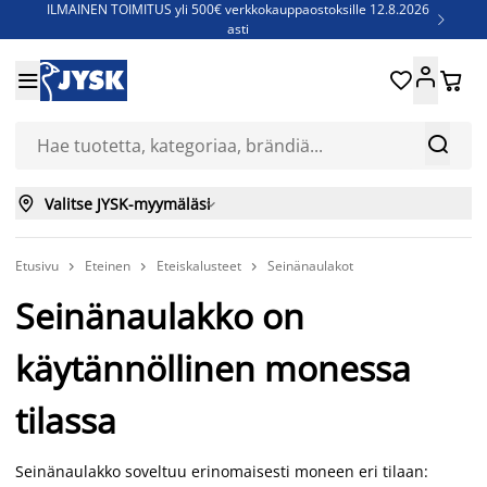
ILMAINEN TOIMITUS yli 500€ verkkokauppaostoksille 12.8.2026

asti
Parempiin uniin - Säästä jopa 60%





Sijauspatjoja - Säästä jopa 60%

Jenkkisänkyjä - Säästä jopa 60%



Valitse JYSK-myymäläsi

Etusivu
Eteinen
Eteiskalusteet
Seinänaulakot



Seinänaulakko on
käytännöllinen monessa
tilassa
Seinänaulakko soveltuu erinomaisesti moneen eri tilaan: