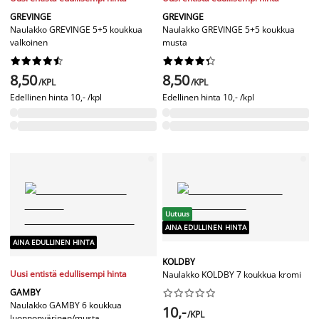
GREVINGE
GREVINGE
Naulakko GREVINGE 5+5 koukkua
Naulakko GREVINGE 5+5 koukkua
valkoinen
musta




















8,50
8,50
/KPL
/KPL
Edellinen hinta
10,- /kpl
Edellinen hinta
10,- /kpl
Uutuus
AINA EDULLINEN HINTA
AINA EDULLINEN HINTA
KOLDBY
Uusi entistä edullisempi hinta
Naulakko KOLDBY 7 koukkua kromi
GAMBY










Naulakko GAMBY 6 koukkua
10,-
/KPL
luonnonvärinen/musta