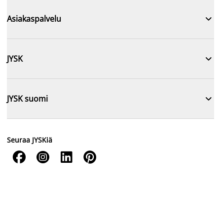

Asiakaspalvelu

JYSK

JYSK suomi
Seuraa JYSKiä



