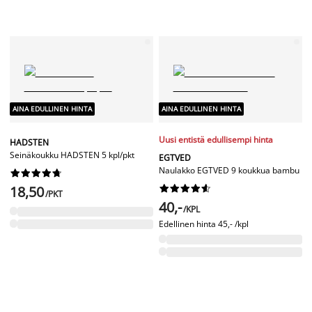
AINA EDULLINEN HINTA
AINA EDULLINEN HINTA
Uusi entistä edullisempi hinta
HADSTEN
Seinäkoukku HADSTEN 5 kpl/pkt
EGTVED
Naulakko EGTVED 9 koukkua bambu










18,50










/PKT
40,-
/KPL
Edellinen hinta
45,- /kpl