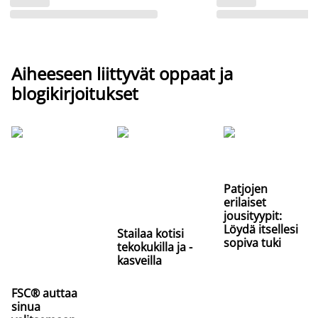
Aiheeseen liittyvät oppaat ja
blogikirjoitukset
Patjojen
erilaiset
jousityypit:
Löydä itsellesi
Stailaa kotisi
sopiva tuki
tekokukilla ja -
kasveilla
FSC® auttaa
sinua