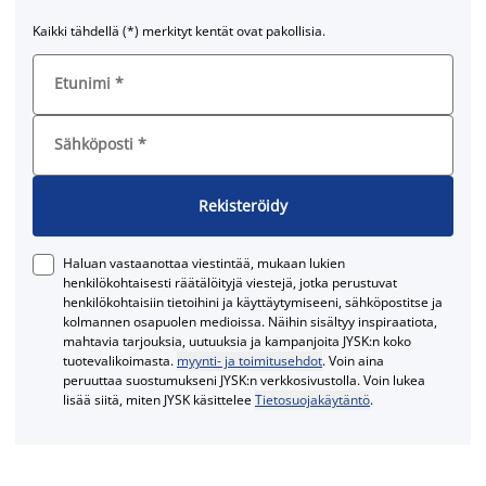
Kaikki tähdellä (*) merkityt kentät ovat pakollisia.
Etunimi
*
Sähköposti
*
Rekisteröidy
Haluan vastaanottaa viestintää, mukaan lukien
henkilökohtaisesti räätälöityjä viestejä, jotka perustuvat
henkilökohtaisiin tietoihini ja käyttäytymiseeni, sähköpostitse ja
kolmannen osapuolen medioissa. Näihin sisältyy inspiraatiota,
mahtavia tarjouksia, uutuuksia ja kampanjoita JYSK:n koko
tuotevalikoimasta.
myynti- ja toimitusehdot
. Voin aina
peruuttaa suostumukseni JYSK:n verkkosivustolla. Voin lukea
lisää siitä, miten JYSK käsittelee
Tietosuojakäytäntö
.