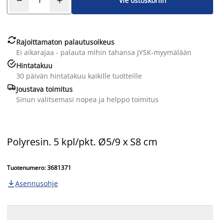
Vie ostoskoriin

Rajoittamaton palautusoikeus
Ei aikarajaa - palauta mihin tahansa JYSK-myymälään

Hintatakuu
30 päivän hintatakuu kaikille tuotteille

Joustava toimitus
Sinun valitsemasi nopea ja helppo toimitus
Polyresin. 5 kpl/pkt. Ø5/9 x S8 cm
Tuotenumero: 3681371
Asennusohje
