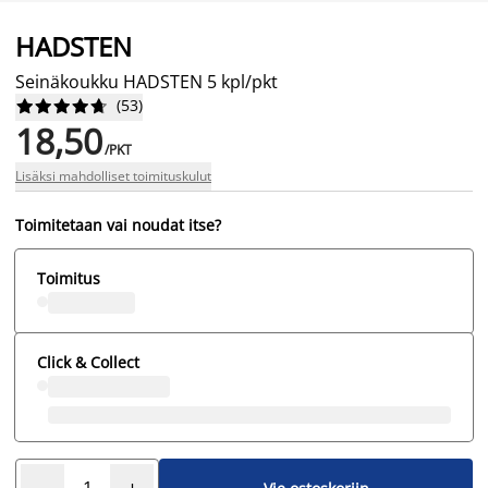
HADSTEN
Seinäkoukku HADSTEN 5 kpl/pkt
(
53
)










18,50
/PKT
Lisäksi mahdolliset toimituskulut
Toimitetaan vai noudat itse?
Toimitus
Click & Collect