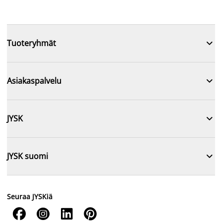

Tuoteryhmät

Asiakaspalvelu

JYSK

JYSK suomi
Seuraa JYSKiä



