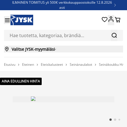
ILMAINEN TOIMITUS yli 500€ verkkokauppaostoksille 12.8.2026

asti
Parempiin uniin - Säästä jopa 60%





Sijauspatjoja - Säästä jopa 60%


Jenkkisänkyjä - Säästä jopa 60%


Valitse JYSK-myymäläsi

Etusivu
Eteinen
Eteiskalusteet
Seinänaulakot
Seinäkoukku HADS




AINA EDULLINEN HINTA