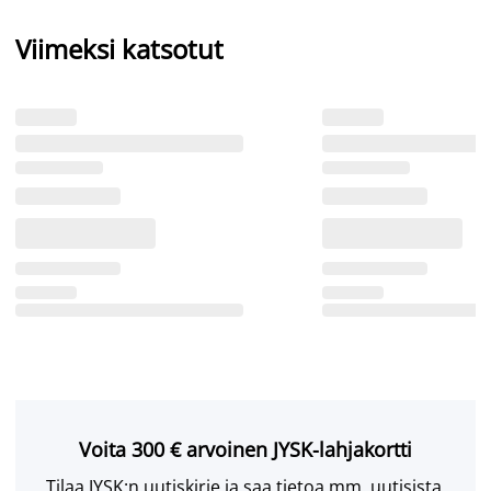
Viimeksi katsotut
Voita 300 € arvoinen JYSK-lahjakortti
Tilaa JYSK:n uutiskirje ja saa tietoa mm. uutisista,