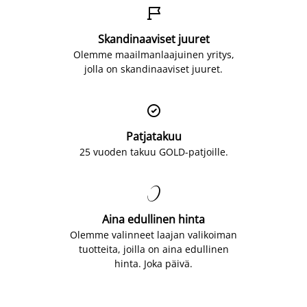

Skandinaaviset juuret
Olemme maailmanlaajuinen yritys,
jolla on skandinaaviset juuret.

Patjatakuu
25 vuoden takuu GOLD-patjoille.

Aina edullinen hinta
Olemme valinneet laajan valikoiman
tuotteita, joilla on aina edullinen
hinta. Joka päivä.