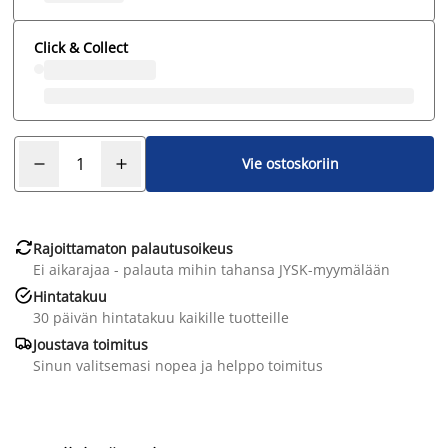
Click & Collect
Vie ostoskoriin

Rajoittamaton palautusoikeus
Ei aikarajaa - palauta mihin tahansa JYSK-myymälään

Hintatakuu
30 päivän hintatakuu kaikille tuotteille

Joustava toimitus
Sinun valitsemasi nopea ja helppo toimitus