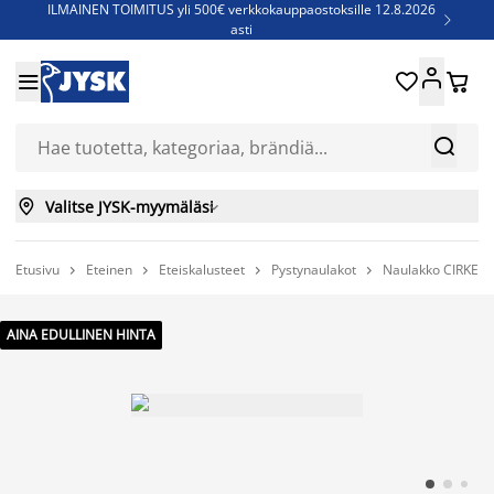
ILMAINEN TOIMITUS yli 500€ verkkokauppaostoksille 12.8.2026

asti
Parempiin uniin - Säästä jopa 60%





Sijauspatjoja - Säästä jopa 60%

Jenkkisänkyjä - Säästä jopa 60%



Valitse JYSK-myymäläsi

Etusivu
Eteinen
Eteiskalusteet
Pystynaulakot
Naulakko CIRKEL




AINA EDULLINEN HINTA