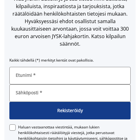
kilpailuista, inspiraatiosta ja tarjouksista, jotka
räätälöidään henkilökohtaisten tietojesi mukaan.
Hyväksyessäsi ehdot osallistut samalla
kuukausittaiseen arvontaan, jossa voit voittaa 300
euron arvoisen JYSK-lahjakortin. Katso kilpailun
säännöt.
Kaikki tähdellä (*) merkityt kentät ovat pakollisia.
Etunimi
*
Sähköposti
*
Rekisteröidy
Haluan vastaanottaa viestintää, mukaan lukien
henkilökohtaisesti räätälöityjä viestejä, jotka perustuvat
henkilökohtaisiin tietoihini ja käyttäytymiseeni, sähköpostitse ja