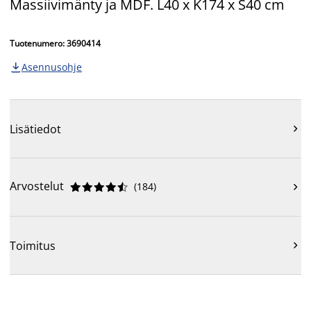
Massiivimänty ja MDF. L40 x K174 x S40 cm
Tuotenumero: 3690414
Asennusohje

Lisätiedot

Arvostelut
(
184
)











Toimitus
