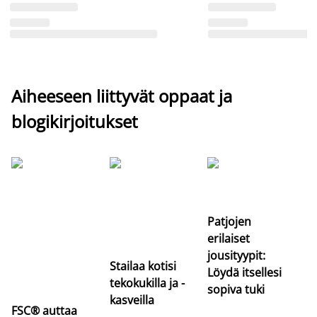
Aiheeseen liittyvät oppaat ja
blogikirjoitukset
Si
uu
va
Patjojen
erilaiset
jousityypit:
Stailaa kotisi
Löydä itsellesi
tekokukilla ja -
sopiva tuki
kasveilla
FSC® auttaa