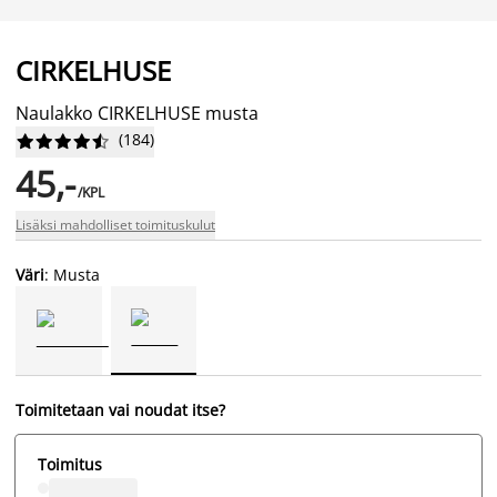
CIRKELHUSE
Naulakko CIRKELHUSE musta
(
184
)










45,-
/KPL
Lisäksi mahdolliset toimituskulut
Väri
: Musta
Toimitetaan vai noudat itse?
Toimitus