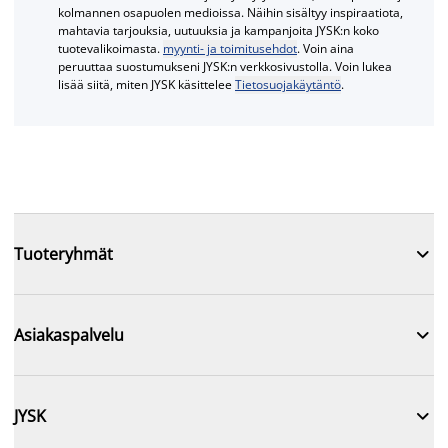
kolmannen osapuolen medioissa. Näihin sisältyy inspiraatiota,
mahtavia tarjouksia, uutuuksia ja kampanjoita JYSK:n koko
tuotevalikoimasta.
myynti- ja toimitusehdot
. Voin aina
peruuttaa suostumukseni JYSK:n verkkosivustolla. Voin lukea
lisää siitä, miten JYSK käsittelee
Tietosuojakäytäntö
.

Tuoteryhmät

Asiakaspalvelu

JYSK