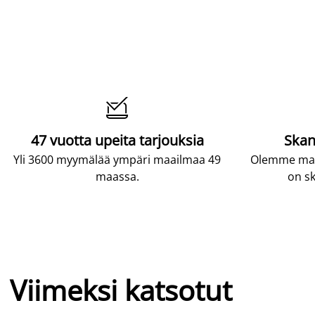

47 vuotta upeita tarjouksia
Skan
Yli 3600 myymälää ympäri maailmaa 49
Olemme maai
maassa.
on sk
Viimeksi katsotut