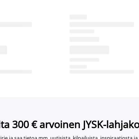
ta 300 € arvoinen JYSK-lahjako
irje ja saa tietoa mm. uutisista, kilpailuista, inspiraatiosta ja