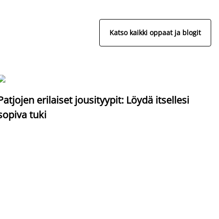
Katso kaikki oppaat ja blogit
S
Patjojen erilaiset jousityypit: Löydä itsellesi
sopiva tuki