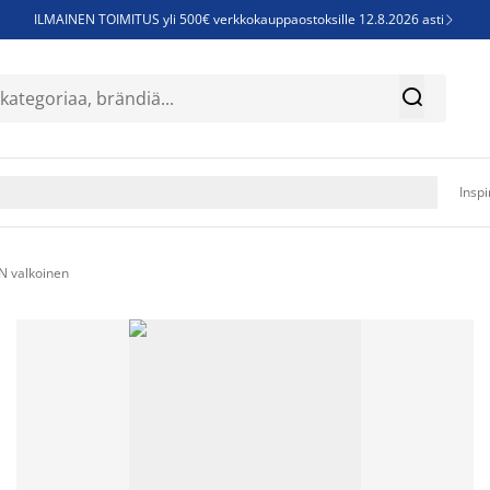
ILMAINEN TOIMITUS yli 500€ verkkokauppaostoksille 12.8.2026 asti

Parempiin uniin - Säästä jopa 60%


Sijauspatjoja - Säästä jopa 60%

Jenkkisänkyjä - Säästä jopa 60%

Inspi
 valkoinen