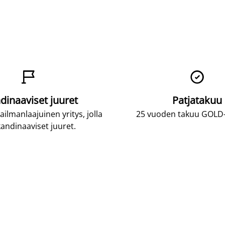


dinaaviset juuret
Patjatakuu
lmanlaajuinen yritys, jolla
25 vuoden takuu GOLD-p
andinaaviset juuret.