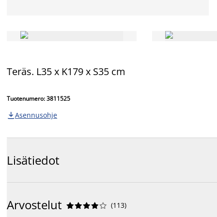
Teräs. L35 x K179 x S35 cm
Tuotenumero: 3811525
Asennusohje

Lisätiedot
Arvostelut
(
113
)









