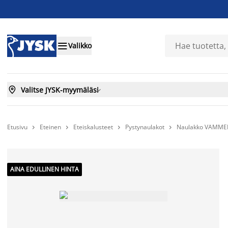

Valikko

Valitse JYSK-myymäläsi

Etusivu
Eteinen
Eteiskalusteet
Pystynaulakot
Naulakko VAMMEN




AINA EDULLINEN HINTA