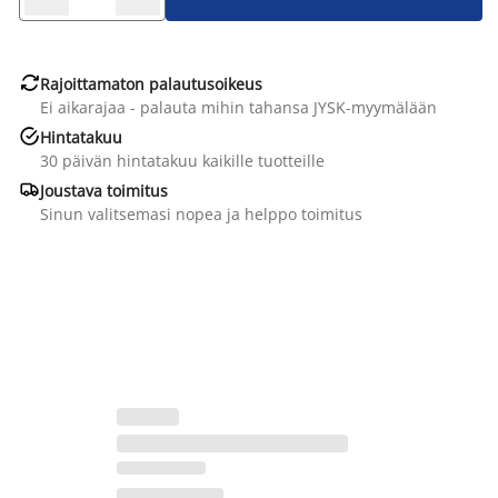

Rajoittamaton palautusoikeus
Ei aikarajaa - palauta mihin tahansa JYSK-myymälään

Hintatakuu
30 päivän hintatakuu kaikille tuotteille

Joustava toimitus
Sinun valitsemasi nopea ja helppo toimitus