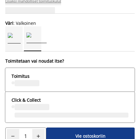
Lisäksi mahdolliset toimituskulut
Väri
: Valkoinen
Toimitetaan vai noudat itse?
Toimitus
Click & Collect
Vie ostoskoriin