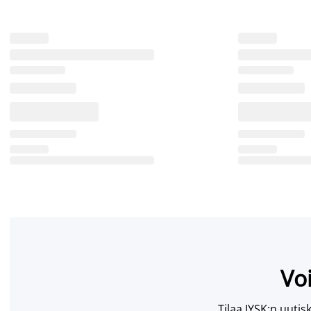
Voi
Tilaa JYSK:n uutisk