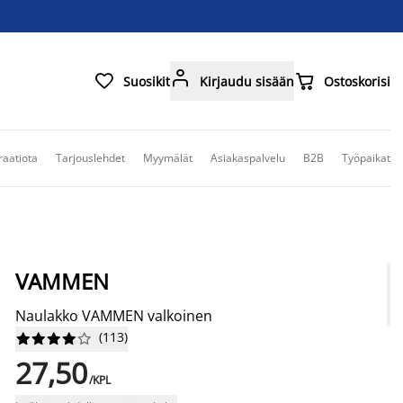



Suosikit
Kirjaudu sisään
Ostoskorisi
raatiota
Tarjouslehdet
Myymälät
Asiakaspalvelu
B2B
Työpaikat
VAMMEN
Naulakko VAMMEN valkoinen
(
113
)










27,50
/KPL