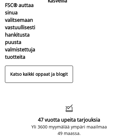
kasveilla
FSC® auttaa
sinua
valitsemaan
vastuullisesti
hankitusta
puusta
valmistettuja
tuotteita
Katso kaikki oppaat ja blogit

47 vuotta upeita tarjouksia
Yli 3600 myymälää ympäri maailmaa
49 maassa.