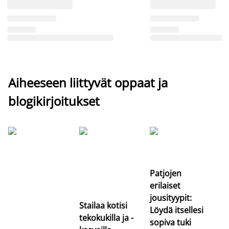
Aiheeseen liittyvät oppaat ja
blogikirjoitukset
Si
uu
va
Patjojen
erilaiset
jousityypit:
Stailaa kotisi
Löydä itsellesi
tekokukilla ja -
sopiva tuki