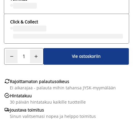
Click & Collect
Vie ostoskoriin

Rajoittamaton palautusoikeus
Ei aikarajaa - palauta mihin tahansa JYSK-myymälään

Hintatakuu
30 päivän hintatakuu kaikille tuotteille

Joustava toimitus
Sinun valitsemasi nopea ja helppo toimitus