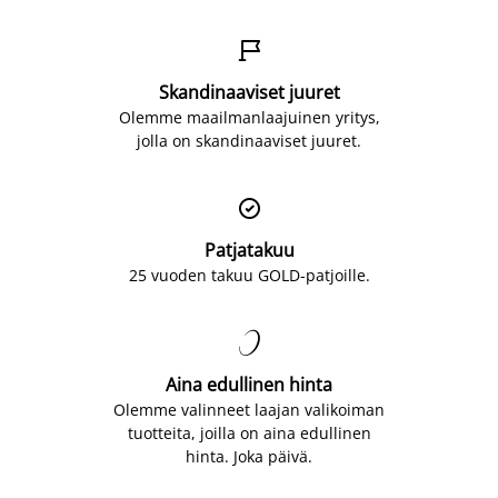

Skandinaaviset juuret
Olemme maailmanlaajuinen yritys,
jolla on skandinaaviset juuret.

Patjatakuu
25 vuoden takuu GOLD-patjoille.

Aina edullinen hinta
Olemme valinneet laajan valikoiman
tuotteita, joilla on aina edullinen
hinta. Joka päivä.