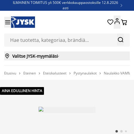
ILMAINEN TOIMITUS yli 500€ verkkokauppaostoksille 12.8.2026

asti
Parempiin uniin - Säästä jopa 60%





Sijauspatjoja - Säästä jopa 60%

Jenkkisänkyjä - Säästä jopa 60%



Valitse JYSK-myymäläsi

Etusivu
Eteinen
Eteiskalusteet
Pystynaulakot
Naulakko VAMME




AINA EDULLINEN HINTA