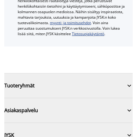
henkilökohtaisesti räätälöityjä viestejä, jotka perustuvat
henkilökohtaisiin tietoihini ja käyttäytymiseeni, sähköpostitse ja
kolmannen osapuolen medioissa. Näihin sisältyy inspiraatiota,
mahtavia tarjouksia, uutuuksia ja kampanjoita JYSK:n koko
tuotevalikoimasta.
myynti- ja toimitusehdot
. Voin aina
peruuttaa suostumukseni JYSK:n verkkosivustolla. Voin lukea
lisää siitä, miten JYSK käsittelee
Tietosuojakäytäntö
.

Tuoteryhmät

Asiakaspalvelu

JYSK