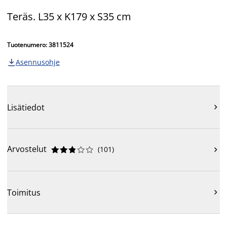
Teräs. L35 x K179 x S35 cm
Tuotenumero: 3811524
Asennusohje

Lisätiedot

Arvostelut
(
101
)











Toimitus
