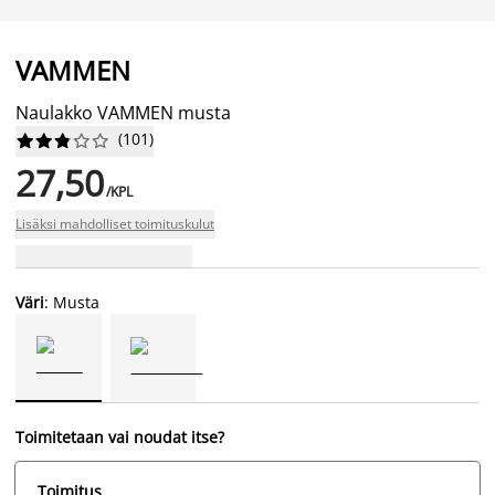
VAMMEN
Naulakko VAMMEN musta
(
101
)










27,50
/KPL
Lisäksi mahdolliset toimituskulut
Väri
: Musta
Toimitetaan vai noudat itse?
Toimitus