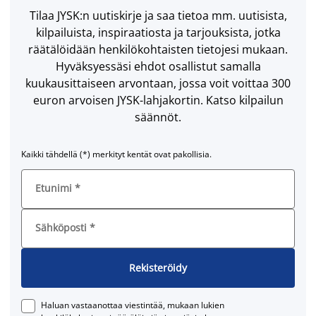
Tilaa JYSK:n uutiskirje ja saa tietoa mm. uutisista,
kilpailuista, inspiraatiosta ja tarjouksista, jotka
räätälöidään henkilökohtaisten tietojesi mukaan.
Hyväksyessäsi ehdot osallistut samalla
kuukausittaiseen arvontaan, jossa voit voittaa 300
euron arvoisen JYSK-lahjakortin. Katso kilpailun
säännöt.
Kaikki tähdellä (*) merkityt kentät ovat pakollisia.
Etunimi
*
Sähköposti
*
Rekisteröidy
Haluan vastaanottaa viestintää, mukaan lukien