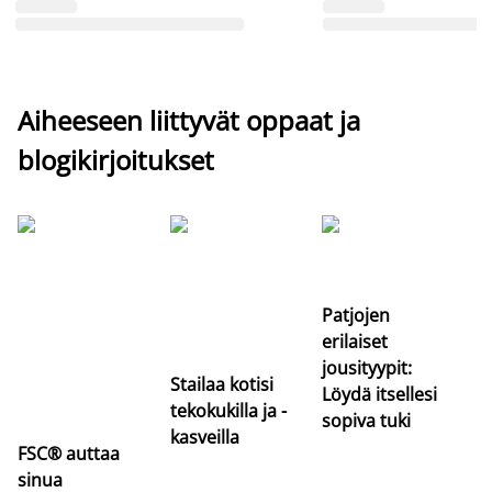
Aiheeseen liittyvät oppaat ja
blogikirjoitukset
Si
uu
va
Patjojen
erilaiset
jousityypit:
Stailaa kotisi
Löydä itsellesi
tekokukilla ja -
sopiva tuki
kasveilla
FSC® auttaa
sinua