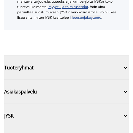
mahtavia tarjouksia, uutuuksia ja kampanjoita JYSK:n koko
tuotevalikoimasta.
myynti- ja toimitusehdot
. Voin aina
peruuttaa suostumukseni JYSK:n verkkosivustolla. Voin lukea
lisää siitä, miten JYSK käsittelee
Tietosuojakäytäntö
.

Tuoteryhmät

Asiakaspalvelu

JYSK