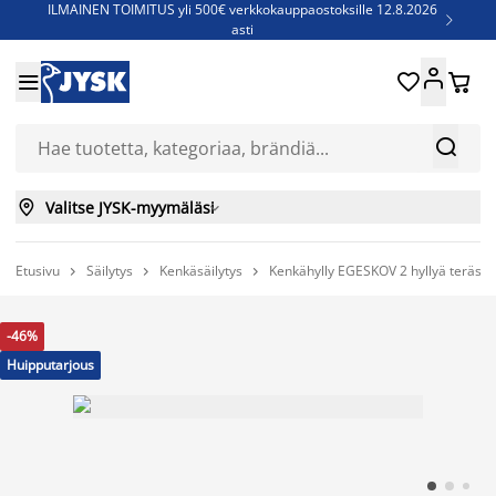
ILMAINEN TOIMITUS yli 500€ verkkokauppaostoksille 12.8.2026

asti
Parempiin uniin - Säästä jopa 60%





Sijauspatjoja - Säästä jopa 60%

Jenkkisänkyjä - Säästä jopa 60%



Valitse JYSK-myymäläsi

Etusivu
Säilytys
Kenkäsäilytys
Kenkähylly EGESKOV 2 hyllyä teräs/v



-46%
Huipputarjous