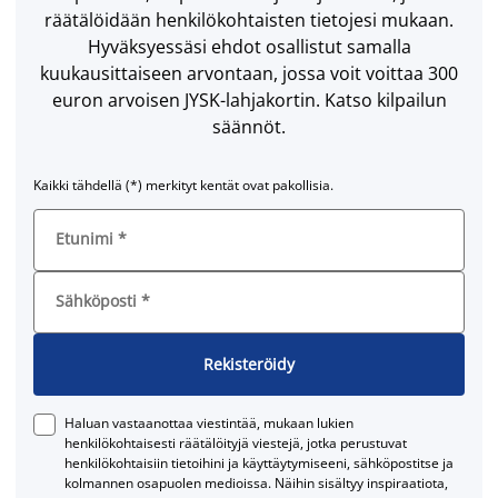
räätälöidään henkilökohtaisten tietojesi mukaan.
Hyväksyessäsi ehdot osallistut samalla
kuukausittaiseen arvontaan, jossa voit voittaa 300
euron arvoisen JYSK-lahjakortin. Katso kilpailun
säännöt.
Kaikki tähdellä (*) merkityt kentät ovat pakollisia.
Etunimi
*
Sähköposti
*
Rekisteröidy
Haluan vastaanottaa viestintää, mukaan lukien
henkilökohtaisesti räätälöityjä viestejä, jotka perustuvat
henkilökohtaisiin tietoihini ja käyttäytymiseeni, sähköpostitse ja
kolmannen osapuolen medioissa. Näihin sisältyy inspiraatiota,