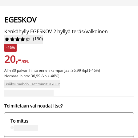
EGESKOV
Kenkähylly EGESKOV 2 hyllyä teräs/valkoinen
(
130
)










-46%
20,-
/KPL
Alin 30 päivän hinta ennen kampanjaa: 36,99 /kpl (-46%)
Normaalihinta: 36,99 /kpl (-46%)
Lisäksi mahdolliset toimituskulut
Toimitetaan vai noudat itse?
Toimitus