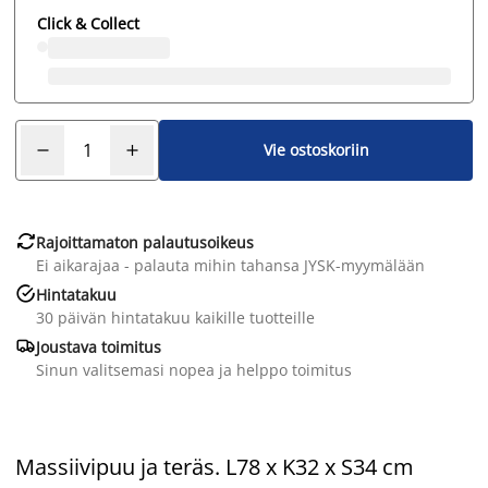
Click & Collect
Vie ostoskoriin

Rajoittamaton palautusoikeus
Ei aikarajaa - palauta mihin tahansa JYSK-myymälään

Hintatakuu
30 päivän hintatakuu kaikille tuotteille

Joustava toimitus
Sinun valitsemasi nopea ja helppo toimitus
Massiivipuu ja teräs. L78 x K32 x S34 cm