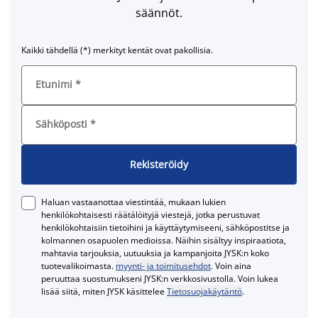
säännöt.
Kaikki tähdellä (*) merkityt kentät ovat pakollisia.
Etunimi
*
Sähköposti
*
Rekisteröidy
Haluan vastaanottaa viestintää, mukaan lukien
henkilökohtaisesti räätälöityjä viestejä, jotka perustuvat
henkilökohtaisiin tietoihini ja käyttäytymiseeni, sähköpostitse ja
kolmannen osapuolen medioissa. Näihin sisältyy inspiraatiota,
mahtavia tarjouksia, uutuuksia ja kampanjoita JYSK:n koko
tuotevalikoimasta.
myynti- ja toimitusehdot
. Voin aina
peruuttaa suostumukseni JYSK:n verkkosivustolla. Voin lukea
lisää siitä, miten JYSK käsittelee
Tietosuojakäytäntö
.