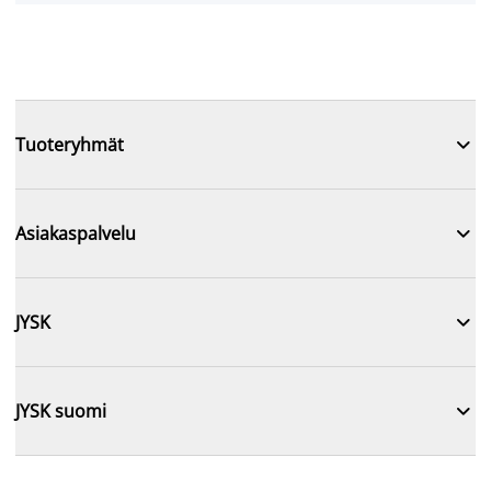

Tuoteryhmät

Asiakaspalvelu

JYSK

JYSK suomi