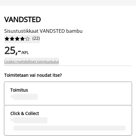
VANDSTED
Sisustustikkaat VANDSTED bambu
(
22
)










25,-
/KPL
Lisäksi mahdolliset toimituskulut
Toimitetaan vai noudat itse?
Toimitus
Click & Collect