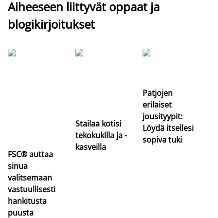
Aiheeseen liittyvät oppaat ja
blogikirjoitukset
Si
uu
va
Patjojen
erilaiset
jousityypit:
Stailaa kotisi
Löydä itsellesi
tekokukilla ja -
sopiva tuki
kasveilla
FSC® auttaa
sinua
valitsemaan
vastuullisesti
hankitusta
puusta