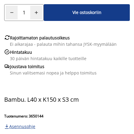
Vie ostoskoriin

Rajoittamaton palautusoikeus
Ei aikarajaa - palauta mihin tahansa JYSK-myymälään

Hintatakuu
30 päivän hintatakuu kaikille tuotteille

Joustava toimitus
Sinun valitsemasi nopea ja helppo toimitus
Bambu. L40 x K150 x S3 cm
Tuotenumero: 3650144
Asennusohje
