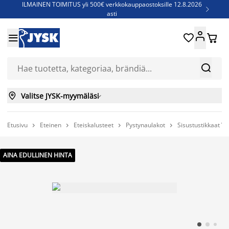
ILMAINEN TOIMITUS yli 500€ verkkokauppaostoksille 12.8.2026

asti
Parempiin uniin - Säästä jopa 60%





Sijauspatjoja - Säästä jopa 60%

Jenkkisänkyjä - Säästä jopa 60%



Valitse JYSK-myymäläsi

Etusivu
Eteinen
Eteiskalusteet
Pystynaulakot
Sisustustikkaat




AINA EDULLINEN HINTA