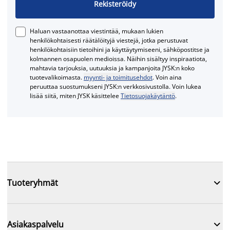
Rekisteröidy
Haluan vastaanottaa viestintää, mukaan lukien
henkilökohtaisesti räätälöityjä viestejä, jotka perustuvat
henkilökohtaisiin tietoihini ja käyttäytymiseeni, sähköpostitse ja
kolmannen osapuolen medioissa. Näihin sisältyy inspiraatiota,
mahtavia tarjouksia, uutuuksia ja kampanjoita JYSK:n koko
tuotevalikoimasta.
myynti- ja toimitusehdot
. Voin aina
peruuttaa suostumukseni JYSK:n verkkosivustolla. Voin lukea
lisää siitä, miten JYSK käsittelee
Tietosuojakäytäntö
.

Tuoteryhmät

Asiakaspalvelu