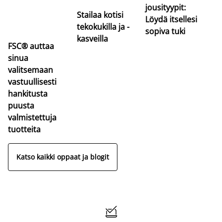
jousityypit:
Stailaa kotisi
Löydä itsellesi
tekokukilla ja -
sopiva tuki
kasveilla
FSC® auttaa
sinua
valitsemaan
vastuullisesti
hankitusta
puusta
valmistettuja
tuotteita
Katso kaikki oppaat ja blogit
