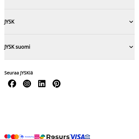

JYSK

JYSK suomi
Seuraa JYSKiä



