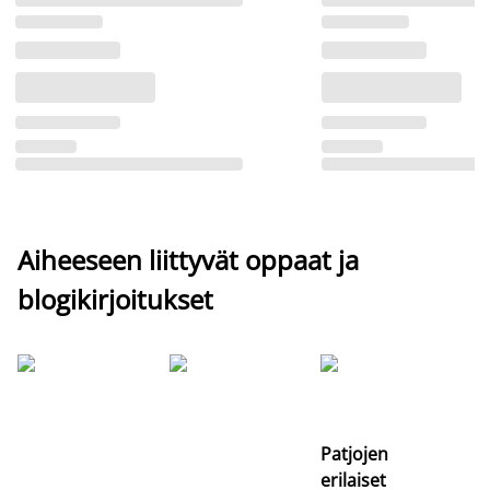
Aiheeseen liittyvät oppaat ja
blogikirjoitukset
Si
uu
va
Patjojen
erilaiset