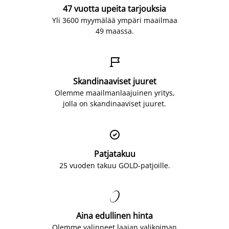
47 vuotta upeita tarjouksia
Yli 3600 myymälää ympäri maailmaa
49 maassa.

Skandinaaviset juuret
Olemme maailmanlaajuinen yritys,
jolla on skandinaaviset juuret.

Patjatakuu
25 vuoden takuu GOLD-patjoille.

Aina edullinen hinta
Olemme valinneet laajan valikoiman