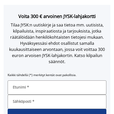
Voita 300 € arvoinen JYSK-lahjakortti
Tilaa JYSK:n uutiskirje ja saa tietoa mm. uutisista,
kilpailuista, inspiraatiosta ja tarjouksista, jotka
räätälöidään henkilökohtaisten tietojesi mukaan.
Hyväksyessäsi ehdot osallistut samalla
kuukausittaiseen arvontaan, jossa voit voittaa 300
euron arvoisen JYSK-lahjakortin. Katso kilpailun
säännöt.
Kaikki tähdellä (*) merkityt kentät ovat pakollisia.
Etunimi
*
Sähköposti
*