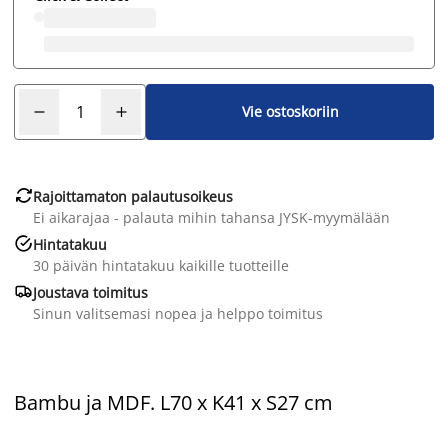
Vie ostoskoriin

Rajoittamaton palautusoikeus
Ei aikarajaa - palauta mihin tahansa JYSK-myymälään

Hintatakuu
30 päivän hintatakuu kaikille tuotteille

Joustava toimitus
Sinun valitsemasi nopea ja helppo toimitus
Bambu ja MDF. L70 x K41 x S27 cm