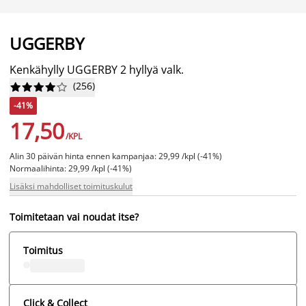
UGGERBY
Kenkähylly UGGERBY 2 hyllyä valk.
(
256
)










-41%
17,50
/KPL
Alin 30 päivän hinta ennen kampanjaa: 29,99 /kpl (-41%)
Normaalihinta: 29,99 /kpl (-41%)
Lisäksi mahdolliset toimituskulut
Toimitetaan vai noudat itse?
Toimitus
Click & Collect