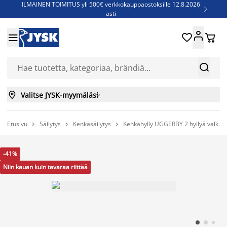
ILMAINEN TOIMITUS yli 500€ verkkokauppaostoksille 12.8.2026

asti
Parempiin uniin - Säästä jopa 60%





Sijauspatjoja - Säästä jopa 60%

Jenkkisänkyjä - Säästä jopa 60%



Valitse JYSK-myymäläsi

Etusivu
Säilytys
Kenkäsäilytys
Kenkähylly UGGERBY 2 hyllyä valk.



-41%
Niin kauan kuin tavaraa riittää