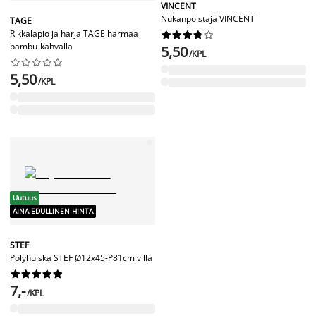
VINCENT
Nukanpoistaja VINCENT
TAGE
Rikkalapio ja harja TAGE harmaa










bambu-kahvalla
5,50
/KPL










5,50
/KPL
Uutuus
AINA EDULLINEN HINTA
STEF
Pölyhuiska STEF Ø12x45-P81cm villa










7,-
/KPL