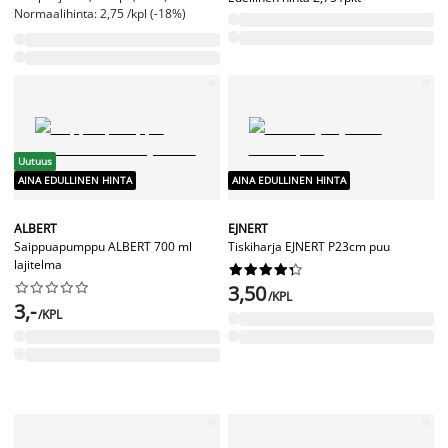
Normaalihinta: 2,75 /kpl (-18%)
Uutuus
AINA EDULLINEN HINTA
AINA EDULLINEN HINTA
ALBERT
EJNERT
Saippuapumppu ALBERT 700 ml
Tiskiharja EJNERT P23cm puu
lajitelma




















3,50
/KPL
3,-
/KPL