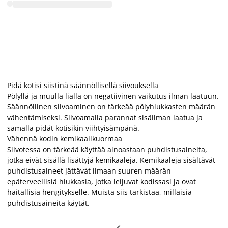
Pidä kotisi siistinä säännöllisellä siivouksella
Pölyllä ja muulla lialla on negatiivinen vaikutus ilman laatuun.
Säännöllinen siivoaminen on tärkeää pölyhiukkasten määrän
vähentämiseksi. Siivoamalla parannat sisäilman laatua ja
samalla pidät kotisikin viihtyisämpänä.
Vähennä kodin kemikaalikuormaa
Siivotessa on tärkeää käyttää ainoastaan puhdistusaineita,
jotka eivät sisällä lisättyjä kemikaaleja. Kemikaaleja sisältävät
puhdistusaineet jättävät ilmaan suuren määrän
epäterveellisiä hiukkasia, jotka leijuvat kodissasi ja ovat
haitallisia hengitykselle. Muista siis tarkistaa, millaisia
puhdistusaineita käytät.