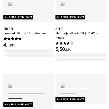
AINA EDULLINEN HINTA
AINA EDULLINEN HINTA
PREBEN
ARNT
Pesuvati PREBEN 10L valkoinen
Tiskiharjateline ARNT Ø11xK18cm
musta




















4,-
/KPL
5,50
/KPL
AINA EDULLINEN HINTA
AINA EDULLINEN HINTA