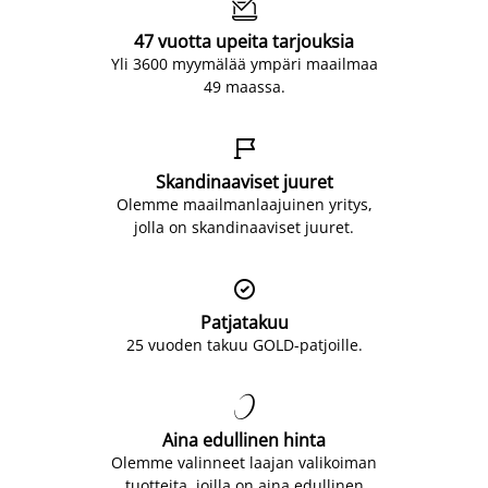

47 vuotta upeita tarjouksia
Yli 3600 myymälää ympäri maailmaa
49 maassa.

Skandinaaviset juuret
Olemme maailmanlaajuinen yritys,
jolla on skandinaaviset juuret.

Patjatakuu
25 vuoden takuu GOLD-patjoille.

Aina edullinen hinta
Olemme valinneet laajan valikoiman
tuotteita, joilla on aina edullinen