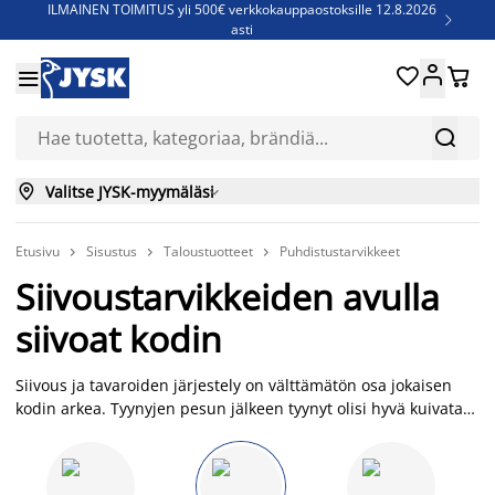
ILMAINEN TOIMITUS yli 500€ verkkokauppaostoksille 12.8.2026

asti
Parempiin uniin - Säästä jopa 60%





Sijauspatjoja - Säästä jopa 60%


Jenkkisänkyjä - Säästä jopa 60%


Valitse JYSK-myymäläsi

Etusivu
Sisustus
Taloustuotteet
Puhdistustarvikkeet



Siivoustarvikkeiden avulla
siivoat kodin
Siivous ja tavaroiden järjestely on välttämätön osa jokaisen
kodin arkea. Tyynyjen pesun jälkeen tyynyt olisi hyvä kuivata
kuivausrummussa - tätä varten meiltä löytyy kuivauspalloja.
Pyykkipoikien avulla pidät pyykit kuivaustelineessä paikallaan.
Teippiharjalla puolestaan puhdistat karvat vaatteista. Lisäksi