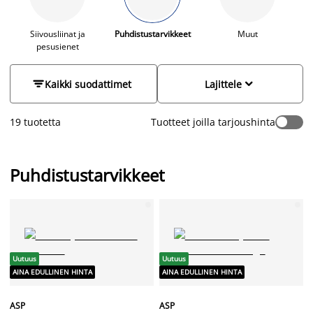
valikoimastamme löytyy myös rikkalapiot ja -harjat, tiskivadit
ja ämpärit. Tutustu valikoimamme verkossa tai lähimmässä
JYSK-myymälässäsi.
Siivousliinat ja
Puhdistustarvikkeet
Muut
pesusienet


Kaikki suodattimet
Lajittele
19 tuotetta
Tuotteet joilla tarjoushinta
Puhdistustarvikkeet
Uutuus
Uutuus
AINA EDULLINEN HINTA
AINA EDULLINEN HINTA
ASP
ASP