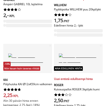
Ämpäri GABRIEL 10L lajitelma
WILLHEM
Pyykkipoika WILLHEM puu 20kpl/pkt










2,-










/KPL
1,75
/PKT
Edellinen hinta
2,- /pkt
-18%
Niin kauan kuin tavaraa riittää
AINA EDULLINEN HINTA
Uusi entistä edullisempi hinta
KAI
Pölyhuiska KAI Ø12xK59cm valkoinen
ROGER
Kuivauspallot ROGER 3kpl/pkt kumi










2,25










/KPL
2,50
Alin 30 päivän hinta ennen
/PKT
kampanjaa: 2,75 /kpl (-18%)
Edellinen hinta
2,75 /pkt