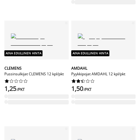
AINA EDULLINEN HINTA
AINA EDULLINEN HINTA
CLEMENS
AMDAHL
Pussinsulkijat CLEMENS 12 kpl/pkt
Pyykkipojat AMDAHL 12 kpl/pkt




















1,25
1,50
/PKT
/PKT