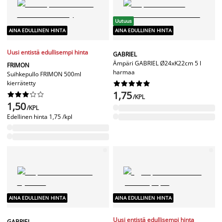
Uutuus
AINA EDULLINEN HINTA
AINA EDULLINEN HINTA
Uusi entistä edullisempi hinta
GABRIEL
Ämpäri GABRIEL Ø24xK22cm 5 l
FRIMON
harmaa
Suihkepullo FRIMON 500ml
kierrätetty










1,75










/KPL
1,50
/KPL
Edellinen hinta
1,75 /kpl
AINA EDULLINEN HINTA
AINA EDULLINEN HINTA
Uusi entistä edullisempi hinta
GABRIEL