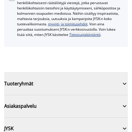
henkilökohtaisesti räätälöityjä viestejä, jotka perustuvat
henkilökohtaisiin tietoihini ja käyttäytymiseeni, sähköpostitse ja
kolmannen osapuolen medioissa. Näihin sisältyy inspiraatiota,
mahtavia tarjouksia, uutuuksia ja kampanjoita JYSK:n koko
tuotevalikoimasta.
myynti- ja toimitusehdot
. Voin aina
peruuttaa suostumukseni JYSK:n verkkosivustolla. Voin lukea
lisää siitä, miten JYSK käsittelee
Tietosuojakäytäntö
.

Tuoteryhmät

Asiakaspalvelu

JYSK