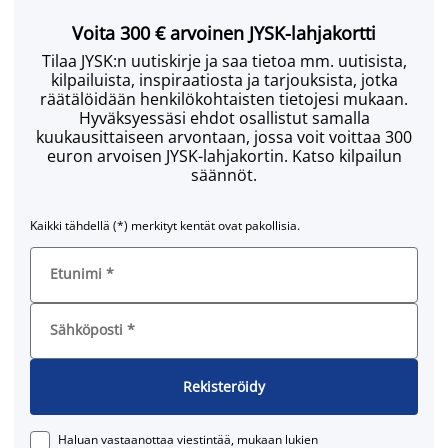
Voita 300 € arvoinen JYSK-lahjakortti
Tilaa JYSK:n uutiskirje ja saa tietoa mm. uutisista,
kilpailuista, inspiraatiosta ja tarjouksista, jotka
räätälöidään henkilökohtaisten tietojesi mukaan.
Hyväksyessäsi ehdot osallistut samalla
kuukausittaiseen arvontaan, jossa voit voittaa 300
euron arvoisen JYSK-lahjakortin. Katso kilpailun
säännöt.
Kaikki tähdellä (*) merkityt kentät ovat pakollisia.
Etunimi
*
Sähköposti
*
Rekisteröidy
Haluan vastaanottaa viestintää, mukaan lukien