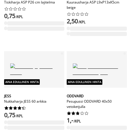
Tiskiharja ASP P26 cm lajitelma
Kuurausharja ASP L9xP13xK5cm
beige




















0,75
/KPL
2,50
/KPL
AINA EDULLINEN HINTA
AINA EDULLINEN HINTA
JESS
ODDVARD
Nukkaharja JESS 60 arkkia
Pesupussi ODDVARD 40x50
vetoketjulla




















0,75
/KPL
1,-
/KPL