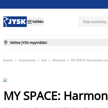

Valikko

Valitse JYSK-myymäläsi

Etusivu
Inspiraatiota
Koti
Olohuone
MY SPACE: Harmoninen sis




MY SPACE: Harmoni