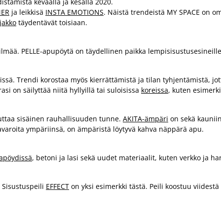
stamista keväällä ja kesällä 2020.
ER
ja leikkisä
INSTA EMOTIONS
. Näistä trendeistä MY SPACE on om
jakko
täydentävät toisiaan.
silmää. PELLE-apupöytä on täydellinen paikka lempisisustusesineille
sä. Trendi korostaa myös kierrättämistä ja tilan tyhjentämistä, jo
i on säilyttää niitä hyllyillä tai suloisissa
koreissa
, kuten esimerk
ttaa sisäinen rauhallisuuden tunne.
AKITA-ämpäri
on sekä kauniin 
ä tavaroita ympäriinsä, on ämpäristä löytyvä kahva näppärä apu.
pöydissä
, betoni ja lasi sekä uudet materiaalit, kuten verkko ja ha
 Sisustuspeili
EFFECT
on yksi esimerkki tästä. Peili koostuu viidestä e