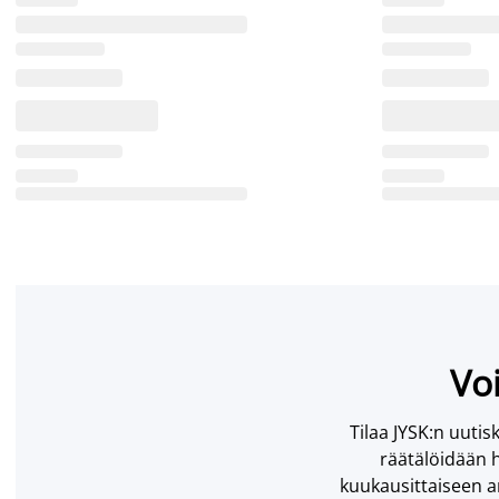
Voi
Tilaa JYSK:n uutisk
räätälöidään h
kuukausittaiseen ar