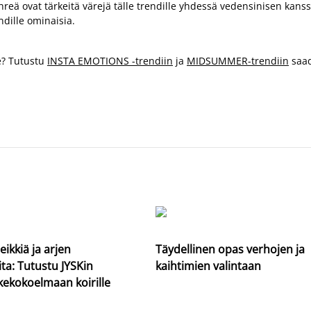
hreä ovat tärkeitä värejä tälle trendille yhdessä vedensinisen kans
dille ominaisia.
e? Tutustu
INSTA EMOTIONS -trendiin
ja
MIDSUMMER-trendiin
saad
eikkiä ja arjen
Täydellinen opas verhojen ja
ta: Tutustu JYSKin
kaihtimien valintaan
kekokoelmaan koirille