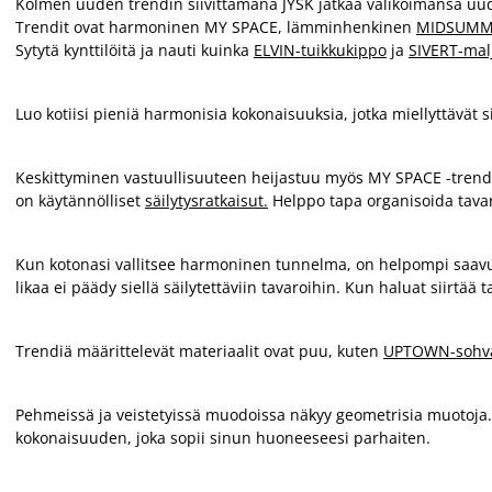
Kolmen uuden trendin siivittämänä JYSK jatkaa valikoimansa uudi
Trendit ovat harmoninen MY SPACE, lämminhenkinen
MIDSUMM
Sytytä kynttilöitä ja nauti kuinka
ELVIN-tuikkukippo
ja
SIVERT-mal
Luo kotiisi pieniä harmonisia kokonaisuuksia, jotka miellyttävät 
Keskittyminen vastuullisuuteen heijastuu myös MY SPACE -trendis
on käytännölliset
säilytysratkaisut.
Helppo tapa organisoida tavaras
Kun kotonasi vallitsee harmoninen tunnelma, on helpompi saavu
likaa ei päädy siellä säilytettäviin tavaroihin. Kun haluat siirtä
Trendiä määrittelevät materiaalit ovat puu, kuten
UPTOWN-sohva
Pehmeissä ja veistetyissä muodoissa näkyy geometrisia muotoja.
kokonaisuuden, joka sopii sinun huoneeseesi parhaiten.