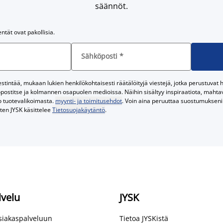
säännöt.
entät ovat pakollisia.
Sähköposti
*
tintää, mukaan lukien henkilökohtaisesti räätälöityjä viestejä, jotka perustuvat he
postitse ja kolmannen osapuolen medioissa. Näihin sisältyy inspiraatiota, mahtavi
o tuotevalikoimasta.
myynti- ja toimitusehdot
. Voin aina peruuttaa suostumukseni 
iten JYSK käsittelee
Tietosuojakäytäntö
.
lvelu
JYSK
asiakaspalveluun
Tietoa JYSKistä