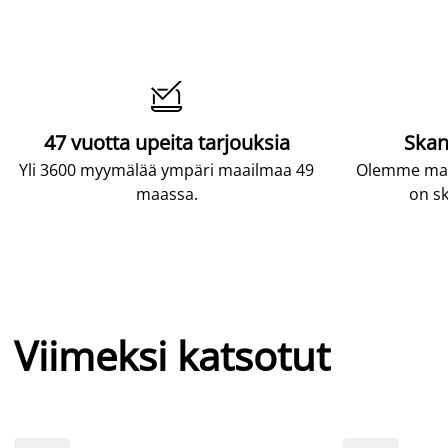

47 vuotta upeita tarjouksia
Skan
Yli 3600 myymälää ympäri maailmaa 49
Olemme maai
maassa.
on sk
Viimeksi katsotut