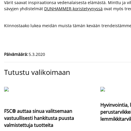
Värit saavat inspiraationsa vedenalaisesta elämästä. Minttu ja vi
sävyjen yhdistelmät
DUNHAMMER-koristetyynyssä
ovat myös tren
Kiinnostaako lukea meidän muista tämän kevään trendeistämm
Päivämäärä
:
5.3.2020
Tutustu valikoimaan
Hyvinvointia, l
FSC® auttaa sinua valitsemaan
perustarvikkei
vastuullisesti hankitusta puusta
lemmikkitarvi
valmistettuja tuotteita