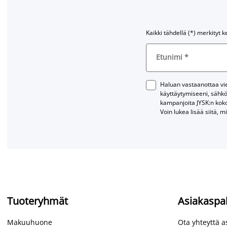
Kaikki tähdellä (*) merkityt k
Etunimi
*
Haluan vastaanottaa vies
käyttäytymiseeni, sähkö
kampanjoita JYSK:n kok
Voin lukea lisää siitä, m
Tuoteryhmät
Asiakaspa
Makuuhuone
Ota yhteyttä 