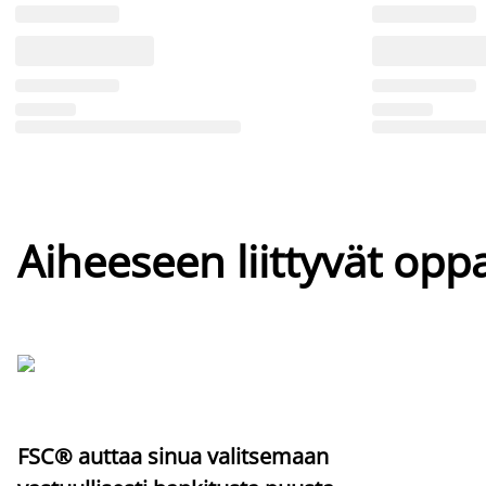
Aiheeseen liittyvät oppa
FSC® auttaa sinua valitsemaan