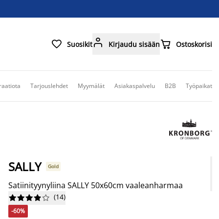



Suosikit
Kirjaudu sisään
Ostoskorisi
raatiota
Tarjouslehdet
Myymälät
Asiakaspalvelu
B2B
Työpaikat
SALLY
Gold
Satiinityynyliina SALLY 50x60cm vaaleanharmaa
(
14
)










-60%