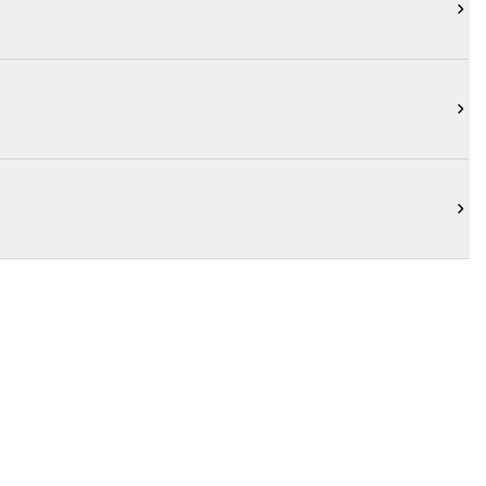


