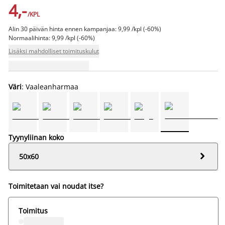
4,-
/KPL
Alin 30 päivän hinta ennen kampanjaa: 9,99 /kpl (-60%)
Normaalihinta: 9,99 /kpl (-60%)
Lisäksi mahdolliset toimituskulut
Väri
: Vaaleanharmaa
Tyynyliinan koko

50x60
Toimitetaan vai noudat itse?
Toimitus