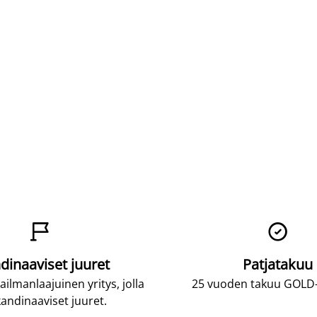


dinaaviset juuret
Patjatakuu
lmanlaajuinen yritys, jolla
25 vuoden takuu GOLD-p
andinaaviset juuret.