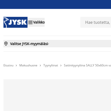

Valikko

Valitse JYSK-myymäläsi

Etusivu
Makuuhuone
Tyynyliinat
Satiinityynyliina SALLY 50x60cm


