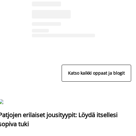
Katso kaikki oppaat ja blogit
S
Patjojen erilaiset jousityypit: Löydä itsellesi
sopiva tuki