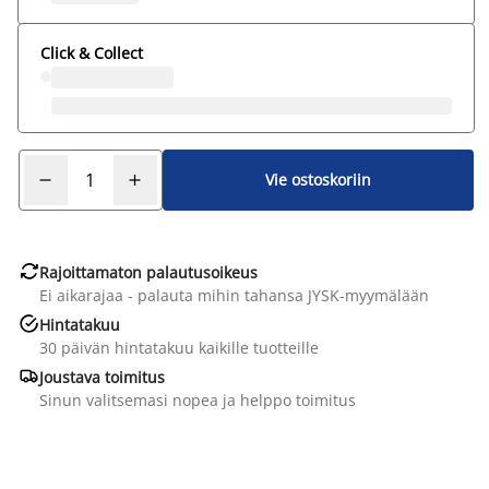
Click & Collect
Vie ostoskoriin

Rajoittamaton palautusoikeus
Ei aikarajaa - palauta mihin tahansa JYSK-myymälään

Hintatakuu
30 päivän hintatakuu kaikille tuotteille

Joustava toimitus
Sinun valitsemasi nopea ja helppo toimitus