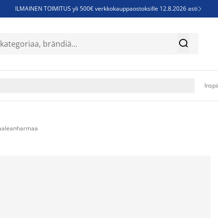
ILMAINEN TOIMITUS yli 500€ verkkokauppaostoksille 12.8.2026 asti

Parempiin uniin - Säästä jopa 60%


Sijauspatjoja - Säästä jopa 60%

Jenkkisänkyjä - Säästä jopa 60%

Inspi
 vaaleanharmaa