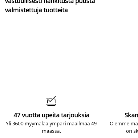
vastuullisesti hankitusta puusta
valmistettuja tuotteita

47 vuotta upeita tarjouksia
Skan
Yli 3600 myymälää ympäri maailmaa 49
Olemme maai
maassa.
on sk