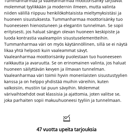
Tummanharmaa ja vaaleanharmaa moottorisänky tarjoavat
molemmat tyylikkään ja modernin ilmeen, mutta valinta
niiden välillä riippuu henkilökohtaisista mieltymyksistäsi ja
huoneen sisustuksesta. Tummanharmaa moottorisänky tuo
huoneeseen hienostuneen ja elegantin tunnelman. Se sopii
erityisesti, jos haluat sängyn olevan huoneen keskipiste ja
luoda kontrastia vaaleampiin sisustuselementteihin.
Tummanharmaa väri on myös käytännöllinen, sillä se ei näytä
likaa yhtä helposti kuin vaaleammat sävyt.
Vaaleanharmaa moottorisänky puolestaan tuo huoneeseen
raikkautta ja avaruutta. Se on erinomainen valinta, jos haluat
huoneen säilyttävän kevyen ja ilmavan tunnelman.
Vaaleanharmaa väri toimii hyvin monenlaisten sisustustyylien
kanssa ja on helppo yhdistää muihin väreihin, kuten
valkoisiin, mustiin tai puun sävyihin. Molemmat
värivaihtoehdot ovat klassisia ja ajattomia, joten valitse se,
joka parhaiten sopii makuuhuoneesi tyyliin ja tunnelmaan.

47 vuotta upeita tarjouksia