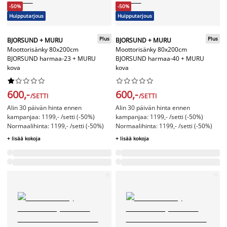
-50%
-50%
Huipputarjous
Huipputarjous
Plus
Plus
BJORSUND + MURU
BJORSUND + MURU
Moottorisänky 80x200cm
Moottorisänky 80x200cm
BJORSUND harmaa-23 + MURU
BJORSUND harmaa-40 + MURU
kova
kova




















600,-
600,-
/SETTI
/SETTI
Alin 30 päivän hinta ennen
Alin 30 päivän hinta ennen
kampanjaa: 1199,- /setti (-50%)
kampanjaa: 1199,- /setti (-50%)
Normaalihinta: 1199,- /setti (-50%)
Normaalihinta: 1199,- /setti (-50%)
+ lisää kokoja
+ lisää kokoja