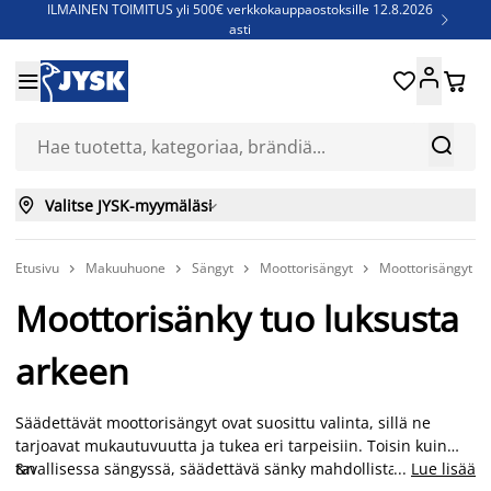
ILMAINEN TOIMITUS yli 500€ verkkokauppaostoksille 12.8.2026

asti
Parempiin uniin - Säästä jopa 60%





Sijauspatjoja - Säästä jopa 60%

Jenkkisänkyjä - Säästä jopa 60%



Valitse JYSK-myymäläsi

Etusivu
Makuuhuone
Sängyt
Moottorisängyt
Moottorisängyt




Moottorisänky tuo luksusta
arkeen
Säädettävät moottorisängyt ovat suosittu valinta, sillä ne
tarjoavat mukautuvuutta ja tukea eri tarpeisiin. Toisin kuin
tavallisessa sängyssä, säädettävä sänky mahdollistaa pään ja
&n
...
Lue lisää