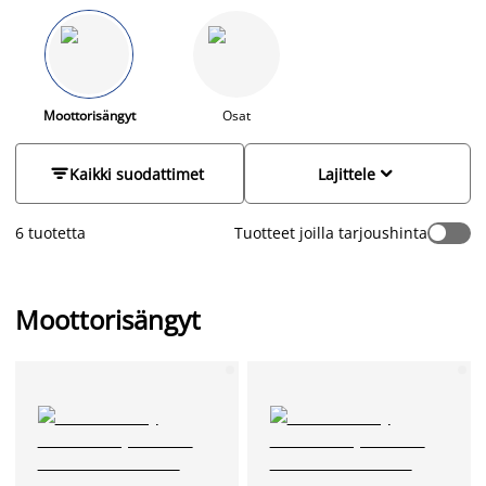
jalkojen nostamisen haluamaasi asentoon, joka tukee
erityisesti selkää ja parantaa nukkumismukavuutta.
Säädettävä moottorisänky on loistava valinta, koska se
mukautuu tarpeidesi mukaan ajan myötä. Kaukosäätimellä
voit helposti säätää patjan asentoa joko makuulle nukkumaan,
istuessa lukemaan tai jalkaosan nosto on hyödyllinen, jos
Moottorisängyt
Osat
kärsit esimerkiksi jalkojen turvotuksesta. JYSKistä löydät
säädettävät moottorisängyt eri hintaluokissa ja eri kokoisina:


Kaikki suodattimet
Lajittele
80x200 cm, 90x200 cm, 160x200 cm ja 180x200 cm. Tutustu
valikoimaan ja hyödynnä erinomaiset tarjoukset.
6 tuotetta
Tuotteet joilla tarjoushinta
Moottorisängyt