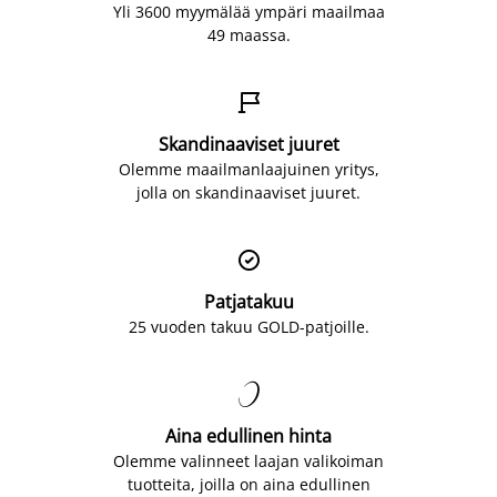
Yli 3600 myymälää ympäri maailmaa
49 maassa.

Skandinaaviset juuret
Olemme maailmanlaajuinen yritys,
jolla on skandinaaviset juuret.

Patjatakuu
25 vuoden takuu GOLD-patjoille.

Aina edullinen hinta
Olemme valinneet laajan valikoiman
tuotteita, joilla on aina edullinen