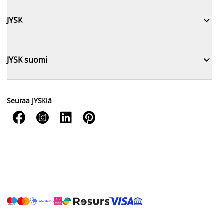

JYSK

JYSK suomi
Seuraa JYSKiä



