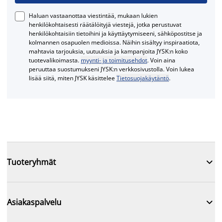
Haluan vastaanottaa viestintää, mukaan lukien
henkilökohtaisesti räätälöityjä viestejä, jotka perustuvat
henkilökohtaisiin tietoihini ja käyttäytymiseeni, sähköpostitse ja
kolmannen osapuolen medioissa. Näihin sisältyy inspiraatiota,
mahtavia tarjouksia, uutuuksia ja kampanjoita JYSK:n koko
tuotevalikoimasta.
myynti- ja toimitusehdot
. Voin aina
peruuttaa suostumukseni JYSK:n verkkosivustolla. Voin lukea
lisää siitä, miten JYSK käsittelee
Tietosuojakäytäntö
.

Tuoteryhmät

Asiakaspalvelu