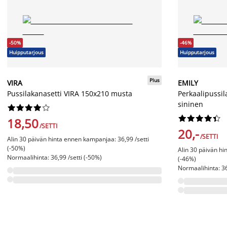
-50%
-46%
Huipputarjous
Huipputarjous
Plus
VIRA
EMILY
Pussilakanasetti VIRA 150x210 musta
Perkaalipussi
sininen




















18,50
/SETTI
20,-
/SETTI
Alin 30 päivän hinta ennen kampanjaa: 36,99 /setti
(-50%)
Alin 30 päivän hi
Normaalihinta: 36,99 /setti (-50%)
(-46%)
Normaalihinta: 36