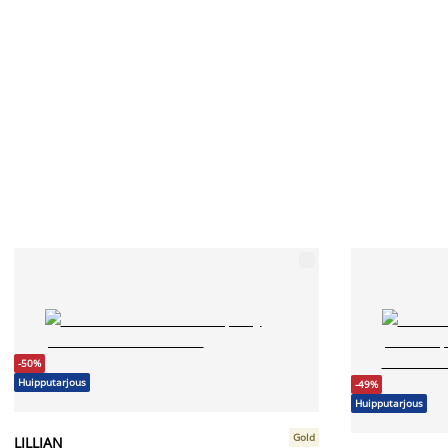
-50%
Huipputarjous
-49%
Huipputarjous
Gold
LILLIAN