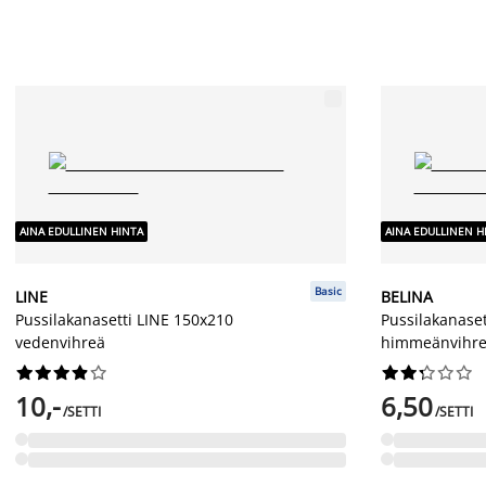
AINA EDULLINEN HINTA
AINA EDULLINEN H
Basic
LINE
BELINA
Pussilakanasetti LINE 150x210
Pussilakanase
vedenvihreä
himmeänvihr




















10,-
6,50
/SETTI
/SETTI