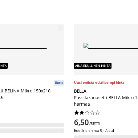
INTA
AINA EDULLINEN HINTA
Uusi entistä edullisempi hinta
Basic
tti BELINA Mikro 150x210
BELLA
eä
Pussilakanasetti BELLA Mikro 
harmaa










6,50
/SETTI
Edellinen hinta
9,- /setti