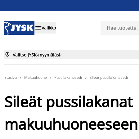

Valikko

Valitse JYSK-myymäläsi

Etusivu
Makuuhuone
Pussilakanasetit
Sileät pussilakanasetit



Sileät pussilakanat
makuuhuoneeseen