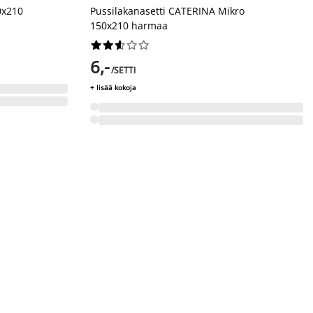
0x210
Pussilakanasetti CATERINA Mikro
150x210 harmaa










6,-
/SETTI
+ lisää kokoja