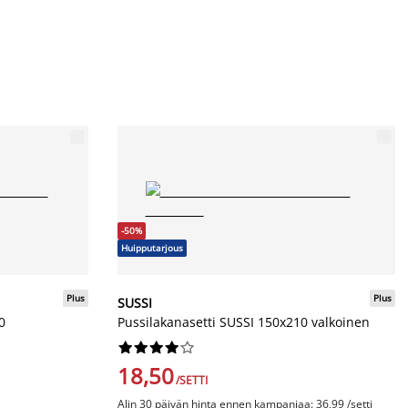
-50%
Huipputarjous
Plus
Plus
SUSSI
0
Pussilakanasetti SUSSI 150x210 valkoinen










18,50
/SETTI
Alin 30 päivän hinta ennen kampanjaa: 36,99 /setti