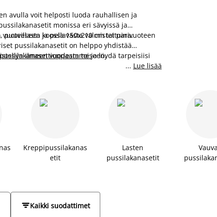
n avulla voit helposti luoda rauhallisen ja
ussilakanasetit monissa eri sävyissä ja
 puuvillasta ja pellavasta valmistettuina.
en vuoteeseen koossa 150x210 cm tai parivuoteen
set pussilakanasetit on helppo yhdistää
istellyn ilmeen vuodesta toiseen.
pussilakanasettioppaamme
ja löydä tarpeisiisi
...
Lue lisää
anas
Kreppipussilakanas
Lasten
Vauv
etit
pussilakanasetit
pussilakan


Kaikki suodattimet