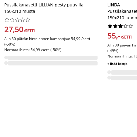
Pussilakanasetti LILLIAN pesty puuvilla
LINDA
150x210 musta
Pussilakanaset
150x210 luonn




















27,50
/SETTI
55,-
/SETTI
Alin 30 päivän hinta ennen kampanjaa: 54,99 /setti
(-50%)
Alin 30 päivän hi
Normaalihinta: 54,99 /setti (-50%)
(-49%)
Normaalihinta: 10
+ lisää kokoja