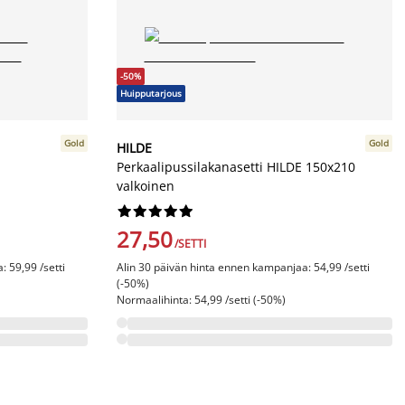
-50%
Huipputarjous
Gold
Gold
HILDE
Perkaalipussilakanasetti HILDE 150x210
valkoinen










27,50
/SETTI
 59,99 /setti
Alin 30 päivän hinta ennen kampanjaa: 54,99 /setti
(-50%)
Normaalihinta: 54,99 /setti (-50%)