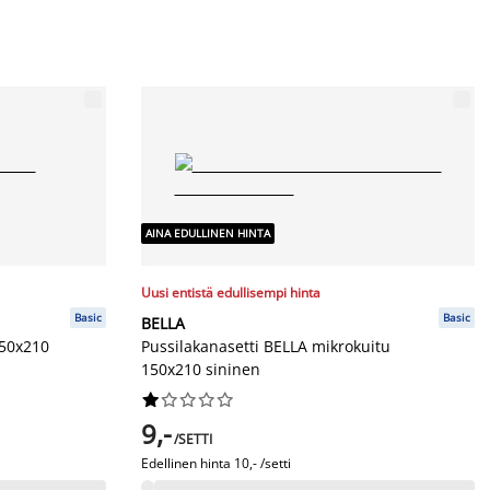
AINA EDULLINEN HINTA
Uusi entistä edullisempi hinta
Basic
Basic
BELLA
150x210
Pussilakanasetti BELLA mikrokuitu
150x210 sininen










9,-
/SETTI
Edellinen hinta
10,- /setti