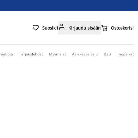



Suosikit
Kirjaudu sisään
Ostoskorisi
raatiota
Tarjouslehdet
Myymälät
Asiakaspalvelu
B2B
Työpaikat