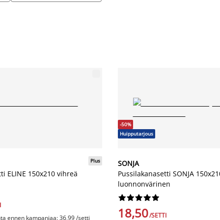
-50%
Huipputarjous
Plus
SONJA
ti ELINE 150x210 vihreä
Pussilakanasetti SONJA 150x21
luonnonvärinen










I
18,50
/SETTI
nta ennen kampanjaa: 36,99 /setti