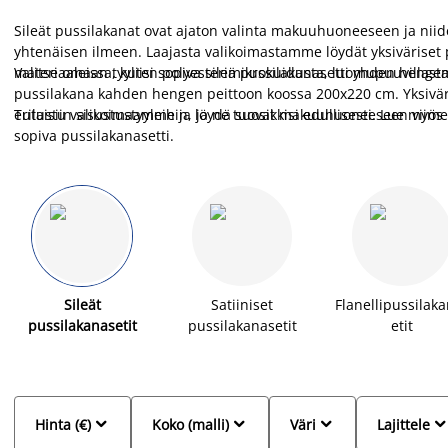
Sileät pussilakanat ovat ajaton valinta makuuhuoneeseen ja niide
yhtenäisen ilmeen. Laajasta valikoimastamme löydät yksiväriset p
materiaaleissa, kuten polyesterimikrokuidusta, luomupuuvillasta,
Valitse omaan tyyliisi sopiva sileä pussilakanasetti yhden heng
pussilakana kahden hengen peittoon koossa 200x220 cm. Yksiväri
erilaisiin sisustustyyleihin, ja ne tuovat makuuhuoneeseen viime
Tutustu valikoimaamme ja löydä suosikkisi edullisesti. Lue myös
sopiva pussilakanasetti.
Sileät
Satiiniset
Flanellipussilak
pussilakanasetit
pussilakanasetit
etit



Hinta (€)
Koko (malli)
Väri
Lajittele