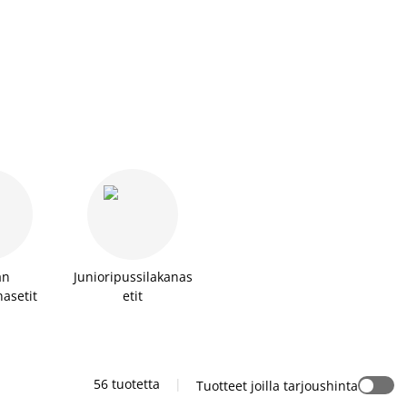
an
Junioripussilakanas
asetit
etit
56 tuotetta
|
Tuotteet joilla tarjoushinta