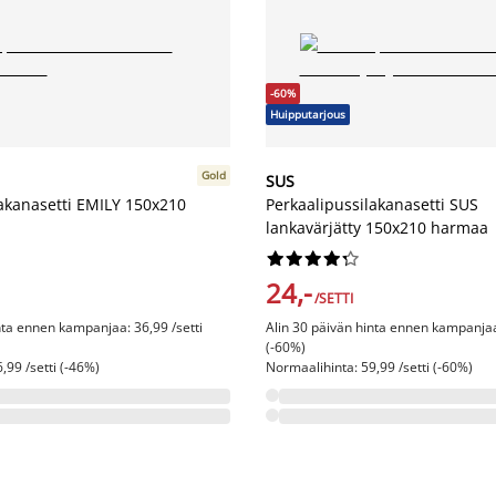
-60%
Huipputarjous
Gold
SUS
lakanasetti EMILY 150x210
Perkaalipussilakanasetti SUS
lankavärjätty 150x210 harmaa










24,-
/SETTI
nta ennen kampanjaa: 36,99 /setti
Alin 30 päivän hinta ennen kampanjaa:
(-60%)
,99 /setti (-46%)
Normaalihinta: 59,99 /setti (-60%)