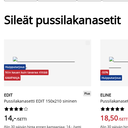
Sileät pussilakanasetit
Huipputarjous
Niin kauan kuin tavaraa riittää
-50%
KAMPANJA
Huipputarjous
Plus
EDIT
ELINE
Pussilakanasetti EDIT 150x210 sininen
Pussilakanaset




















14,-
18,50
/SETTI
/SETT
Alin 30 päivän hinta ennen kampanjaa: 14,- /setti
Alin 30 päivän hi