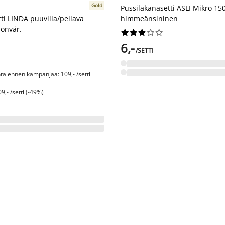
Gold
Pussilakanasetti ASLI Mikro 15
ti LINDA puuvilla/pellava
himmeänsininen
onvär.










6,-
/SETTI
nta ennen kampanjaa: 109,- /setti
9,- /setti (-49%)