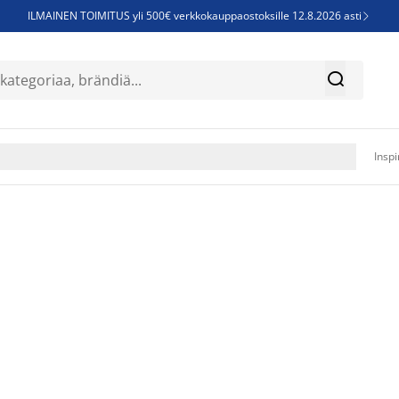
ILMAINEN TOIMITUS yli 500€ verkkokauppaostoksille 12.8.2026 asti

Parempiin uniin - Säästä jopa 60%


Sijauspatjoja - Säästä jopa 60%

Jenkkisänkyjä - Säästä jopa 60%

Inspi