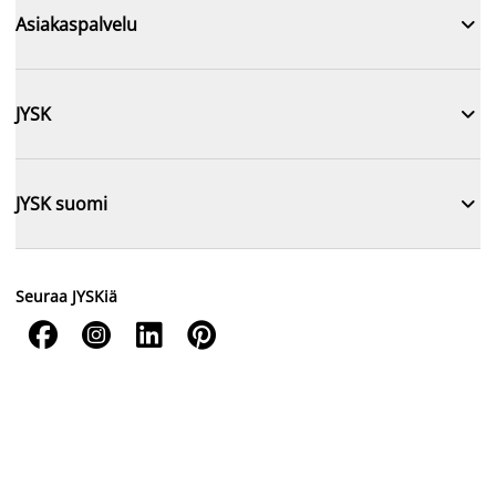

Asiakaspalvelu

JYSK

JYSK suomi
Seuraa JYSKiä



