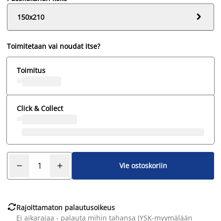

150x210
Toimitetaan vai noudat itse?
Toimitus
Click & Collect
Vie ostoskoriin

Rajoittamaton palautusoikeus
Ei aikarajaa - palauta mihin tahansa JYSK-myymälään