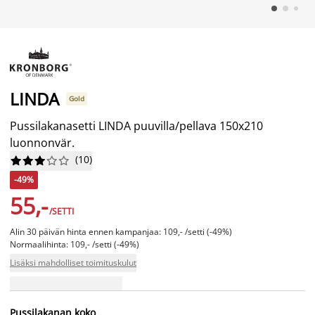
LINDA
Gold
Pussilakanasetti LINDA puuvilla/pellava 150x210
luonnonvär.
(
10
)










-49%
55,-
/SETTI
Alin 30 päivän hinta ennen kampanjaa: 109,- /setti (-49%)
Normaalihinta: 109,- /setti (-49%)
Lisäksi mahdolliset toimituskulut
Pussilakanan koko