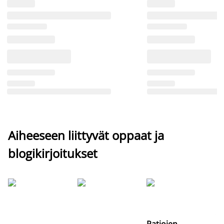
Aiheeseen liittyvät oppaat ja
blogikirjoitukset
Si
uu
va
Patjojen