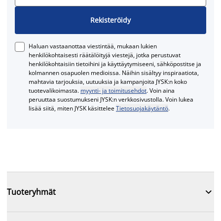
Rekisteröidy
Haluan vastaanottaa viestintää, mukaan lukien
henkilökohtaisesti räätälöityjä viestejä, jotka perustuvat
henkilökohtaisiin tietoihini ja käyttäytymiseeni, sähköpostitse ja
kolmannen osapuolen medioissa. Näihin sisältyy inspiraatiota,
mahtavia tarjouksia, uutuuksia ja kampanjoita JYSK:n koko
tuotevalikoimasta.
myynti- ja toimitusehdot
. Voin aina
peruuttaa suostumukseni JYSK:n verkkosivustolla. Voin lukea
lisää siitä, miten JYSK käsittelee
Tietosuojakäytäntö
.

Tuoteryhmät