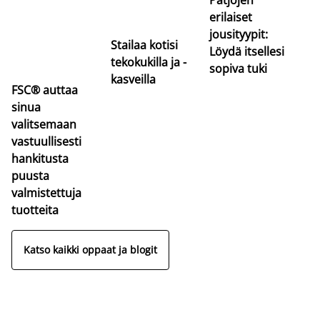
erilaiset
jousityypit:
Stailaa kotisi
Löydä itsellesi
tekokukilla ja -
sopiva tuki
kasveilla
FSC® auttaa
sinua
valitsemaan
vastuullisesti
hankitusta
puusta
valmistettuja
tuotteita
Katso kaikki oppaat ja blogit