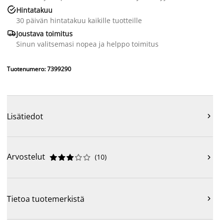

Hintatakuu
30 päivän hintatakuu kaikille tuotteille

Joustava toimitus
Sinun valitsemasi nopea ja helppo toimitus
Tuotenumero: 7399290
Lisätiedot

Arvostelut
(
10
)











Tietoa tuotemerkistä
