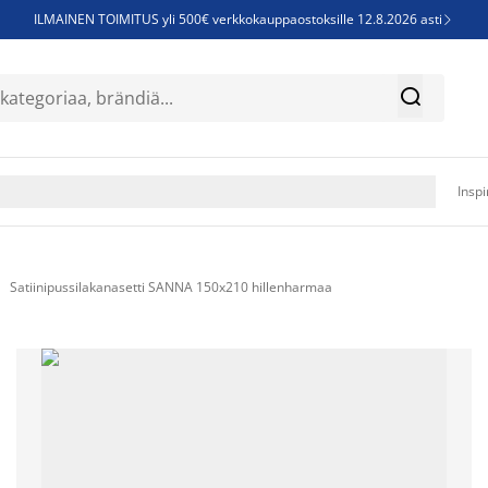
ILMAINEN TOIMITUS yli 500€ verkkokauppaostoksille 12.8.2026 asti

Parempiin uniin - Säästä jopa 60%


Sijauspatjoja - Säästä jopa 60%

Jenkkisänkyjä - Säästä jopa 60%

Inspi
Satiinipussilakanasetti SANNA 150x210 hillenharmaa
