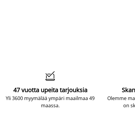

47 vuotta upeita tarjouksia
Skan
Yli 3600 myymälää ympäri maailmaa 49
Olemme maai
maassa.
on sk