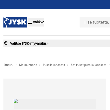

Valikko

Valitse JYSK-myymäläsi

Etusivu
Makuuhuone
Pussilakanasetit
Satiiniset pussilakanasetit


