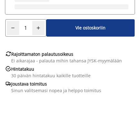
Vie ostoskoriin

Rajoittamaton palautusoikeus
Ei aikarajaa - palauta mihin tahansa JYSK-myymälään

Hintatakuu
30 päivän hintatakuu kaikille tuotteille

Joustava toimitus
Sinun valitsemasi nopea ja helppo toimitus