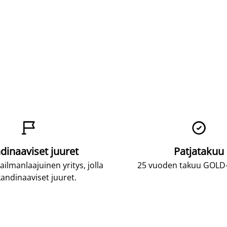


dinaaviset juuret
Patjatakuu
lmanlaajuinen yritys, jolla
25 vuoden takuu GOLD-p
andinaaviset juuret.