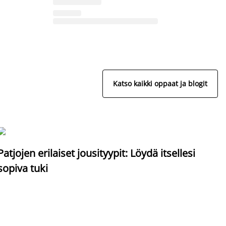
Katso kaikki oppaat ja blogit
S
Patjojen erilaiset jousityypit: Löydä itsellesi
sopiva tuki