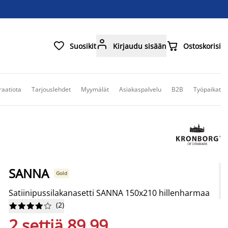



Suosikit
Kirjaudu sisään
Ostoskorisi
raatiota
Tarjouslehdet
Myymälät
Asiakaspalvelu
B2B
Työpaikat
SANNA
Gold
Satiinipussilakanasetti SANNA 150x210 hillenharmaa
(
2
)










2 settiä 89,99