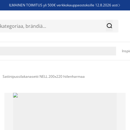
ILMAINEN TOIMITUS yli 500€ verkkokauppaostoksille 12.8.2026 asti

Parempiin uniin - Säästä jopa 60%


Sijauspatjoja - Säästä jopa 60%

Jenkkisänkyjä - Säästä jopa 60%

Inspi
Satiinipussilakanasetti NELL 200x220 hiilenharmaa
