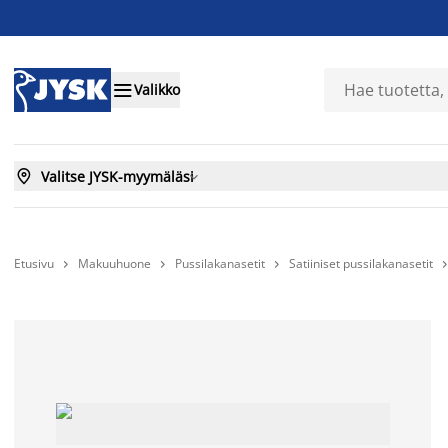

Valikko

Valitse JYSK-myymäläsi

Etusivu
Makuuhuone
Pussilakanasetit
Satiiniset pussilakanasetit


