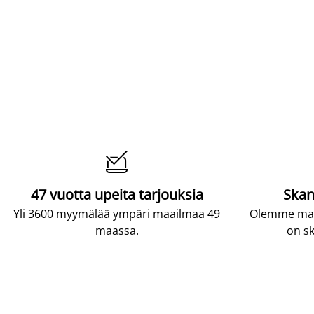

47 vuotta upeita tarjouksia
Skan
Yli 3600 myymälää ympäri maailmaa 49
Olemme maai
maassa.
on sk