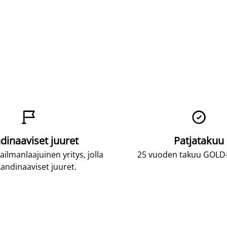


dinaaviset juuret
Patjatakuu
lmanlaajuinen yritys, jolla
25 vuoden takuu GOLD-p
andinaaviset juuret.