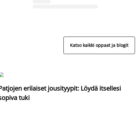
Katso kaikki oppaat ja blogit
S
Patjojen erilaiset jousityypit: Löydä itsellesi
sopiva tuki