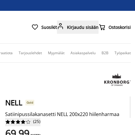



Suosikit
Kirjaudu sisään
Ostoskorisi
raatiota
Tarjouslehdet
Myymälät
Asiakaspalvelu
B2B
Työpaikat
NELL
Gold
Satiinipussilakanasetti NELL 200x220 hiilenharmaa
(
25
)










69,99