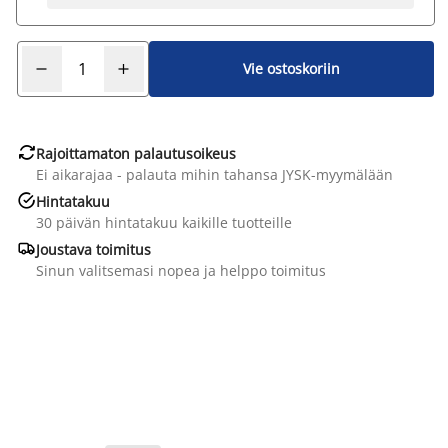
Vie ostoskoriin

Rajoittamaton palautusoikeus
Ei aikarajaa - palauta mihin tahansa JYSK-myymälään

Hintatakuu
30 päivän hintatakuu kaikille tuotteille

Joustava toimitus
Sinun valitsemasi nopea ja helppo toimitus