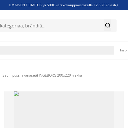
ILMAINEN TOIMITUS yli 500€ verkkokauppaostoksille 12.8.2026 asti

Parempiin uniin - Säästä jopa 60%


Sijauspatjoja - Säästä jopa 60%

Jenkkisänkyjä - Säästä jopa 60%

Inspi
Satiinipussilakanasetti INGEBORG 200x220 hiekka
