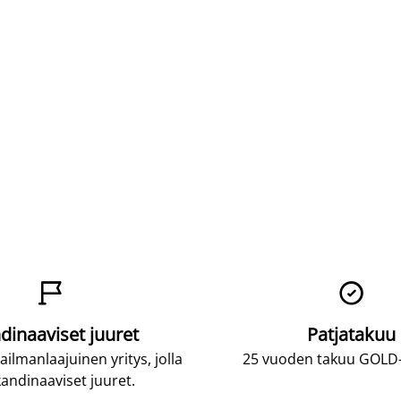


dinaaviset juuret
Patjatakuu
lmanlaajuinen yritys, jolla
25 vuoden takuu GOLD-p
andinaaviset juuret.