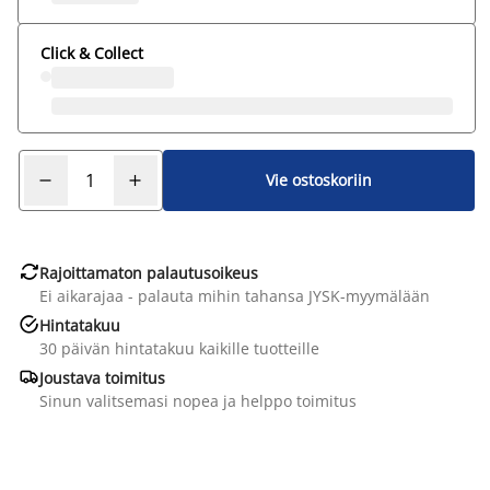
Click & Collect
Vie ostoskoriin

Rajoittamaton palautusoikeus
Ei aikarajaa - palauta mihin tahansa JYSK-myymälään

Hintatakuu
30 päivän hintatakuu kaikille tuotteille

Joustava toimitus
Sinun valitsemasi nopea ja helppo toimitus