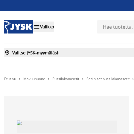

Valikko

Valitse JYSK-myymäläsi

Etusivu
Makuuhuone
Pussilakanasetit
Satiiniset pussilakanasetit


