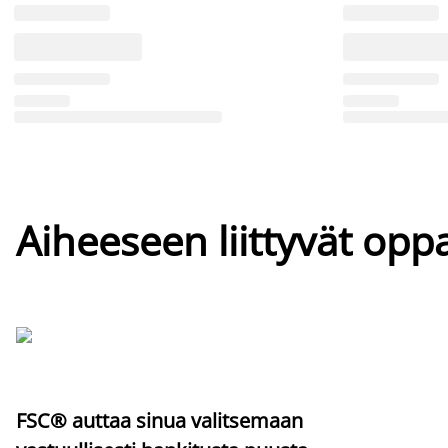
Aiheeseen liittyvät oppa
FSC® auttaa sinua valitsemaan