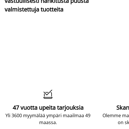
vastuullisesti hankitusta puusta
valmistettuja tuotteita

47 vuotta upeita tarjouksia
Skan
Yli 3600 myymälää ympäri maailmaa 49
Olemme maai
maassa.
on sk