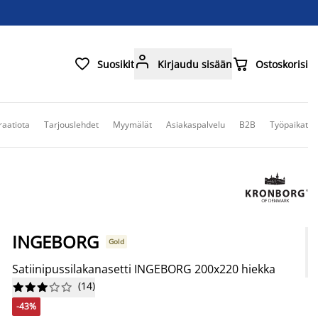



Suosikit
Kirjaudu sisään
Ostoskorisi
raatiota
Tarjouslehdet
Myymälät
Asiakaspalvelu
B2B
Työpaikat
INGEBORG
Gold
Satiinipussilakanasetti INGEBORG 200x220 hiekka
(
14
)










-43%