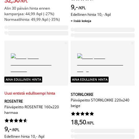
32,50
/KPL
9,-
/KPL
Alin 30 päivän hinta ennen
kampanjaa: 44,99 /kpl (-27%)
Edellinen hinta
10,- /kpl
Normaalihinta: 49,99 /kpl (-35%)
+ lisää kokoja
AINA EDULLINEN HINTA
AINA EDULLINEN HINTA
Uusi entistä edullisempi hinta
STORKLOKKE
Päiväpeitto STORKLOKKE 220x240
ROSENTRE
beige
Päiväpeitto ROSENTRE 160x220
harmaa




















18,50
/KPL
9,-
/KPL
Edellinen hinta
10,- /kpl