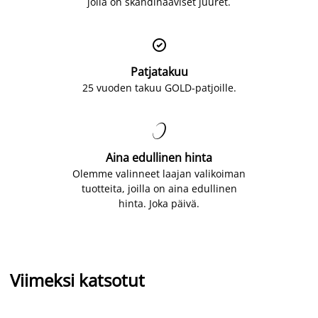
jolla on skandinaaviset juuret.

Patjatakuu
25 vuoden takuu GOLD-patjoille.

Aina edullinen hinta
Olemme valinneet laajan valikoiman
tuotteita, joilla on aina edullinen
hinta. Joka päivä.
Viimeksi katsotut