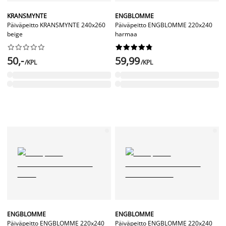
KRANSMYNTE
ENGBLOMME
Päiväpeitto KRANSMYNTE 240x260
Päiväpeitto ENGBLOMME 220x240
beige
harmaa




















50,-
59,99
/KPL
/KPL
ENGBLOMME
ENGBLOMME
Päiväpeitto ENGBLOMME 220x240
Päiväpeitto ENGBLOMME 220x240