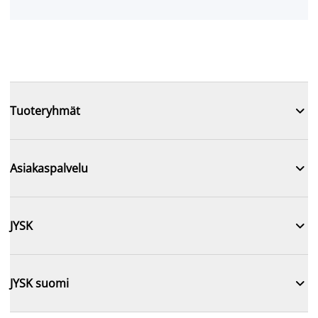

Tuoteryhmät

Asiakaspalvelu

JYSK

JYSK suomi