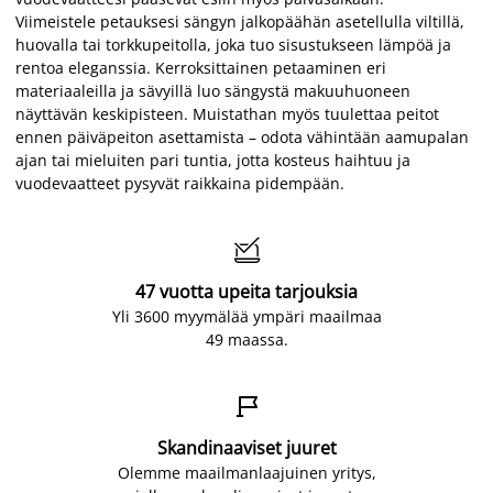
Viimeistele petauksesi sängyn jalkopäähän asetellulla viltillä,
huovalla tai torkkupeitolla, joka tuo sisustukseen lämpöä ja
rentoa eleganssia. Kerroksittainen petaaminen eri
materiaaleilla ja sävyillä luo sängystä makuuhuoneen
näyttävän keskipisteen. Muistathan myös tuulettaa peitot
ennen päiväpeiton asettamista – odota vähintään aamupalan
ajan tai mieluiten pari tuntia, jotta kosteus haihtuu ja
vuodevaatteet pysyvät raikkaina pidempään.

47 vuotta upeita tarjouksia
Yli 3600 myymälää ympäri maailmaa
49 maassa.

Skandinaaviset juuret
Olemme maailmanlaajuinen yritys,