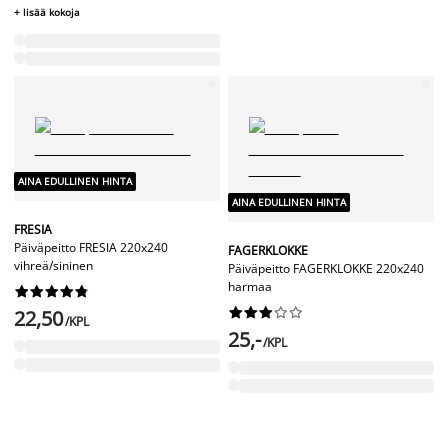
+ lisää kokoja
AINA EDULLINEN HINTA
AINA EDULLINEN HINTA
FRESIA
Päiväpeitto FRESIA 220x240
FAGERKLOKKE
vihreä/sininen
Päiväpeitto FAGERKLOKKE 220x240
harmaa




















22,50
/KPL
25,-
/KPL