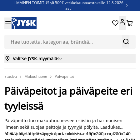
ILMAINEN TOIMITUS yli 500€ verkkokauppaostoksille 12.8.2026

asti
Parempiin uniin - Säästä jopa 60%





Sijauspatjoja - Säästä jopa 60%

Jenkkisänkyjä - Säästä jopa 60%



Valitse JYSK-myymäläsi

Etusivu
Makuuhuone
Päiväpeitot


Päiväpeitot ja päiväpeite eri
tyyleissä
Päiväpeitto tuo makuuhuoneeseen siistin ja harmonisen
ilmeen sekä suojaa peittoja ja tyynyjä pölyltä. Laadukas
päiväpeite tekee sängyn petaamisesta nopeaa ja antaa
Meiltä löydät päiväpeitot eri kokoisina: 160x220 cm, 220x240