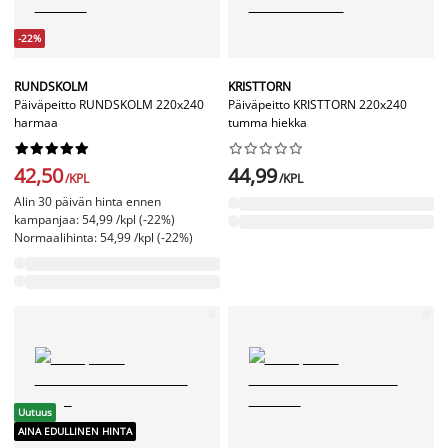
-22%
RUNDSKOLM
KRISTTORN
Päiväpeitto RUNDSKOLM 220x240
Päiväpeitto KRISTTORN 220x240
harmaa
tumma hiekka




















42,50
44,99
/KPL
/KPL
Alin 30 päivän hinta ennen
kampanjaa: 54,99 /kpl (-22%)
Normaalihinta: 54,99 /kpl (-22%)
Uutuus
AINA EDULLINEN HINTA