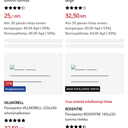
lämmin harmaa
beige




















25,-
32,50
/KPL
/KPL
Alin 30 päivän hinta ennen
Alin 30 päivän hinta ennen
kampanjaa: 49,99 /kpl (-50%)
kampanjaa: 69,99 /kpl (-53%)
Normaalihinta: 49,99 /kpl (-50%)
Normaalihinta: 64,99 /kpl (-50%)
-27%
Huipputarjous
AINA EDULLINEN HINTA
Uusi entistä edullisempi hinta
VILLMORELL
Päiväpeitto VILLMORELL 220x240
ROSENTRE
vihreä/valkoinen
Päiväpeitto ROSENTRE 160x220
tumma hiekka



















