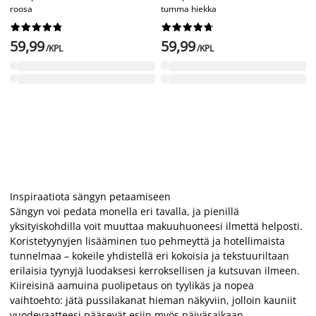
roosa
tumma hiekka




















59,99
59,99
/KPL
/KPL
Inspiraatiota sängyn petaamiseen
Sängyn voi pedata monella eri tavalla, ja pienillä
yksityiskohdilla voit muuttaa makuuhuoneesi ilmettä helposti.
Koristetyynyjen lisääminen tuo pehmeyttä ja hotellimaista
tunnelmaa – kokeile yhdistellä eri kokoisia ja tekstuuriltaan
erilaisia tyynyjä luodaksesi kerroksellisen ja kutsuvan ilmeen.
Kiireisinä aamuina puolipetaus on tyylikäs ja nopea
vaihtoehto: jätä pussilakanat hieman näkyviin, jolloin kauniit
vuodevaatteesi pääsevät esiin myös päiväsaikaan.