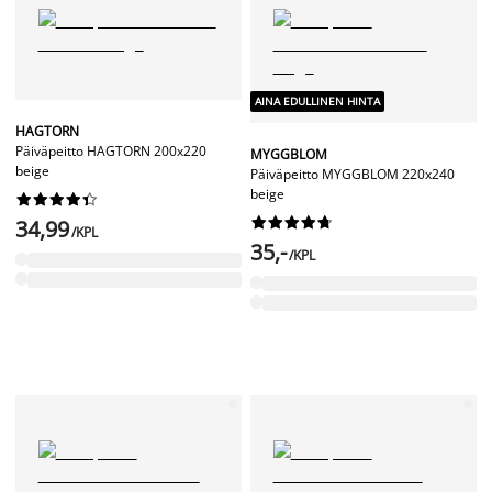
AINA EDULLINEN HINTA
HAGTORN
Päiväpeitto HAGTORN 200x220
MYGGBLOM
beige
Päiväpeitto MYGGBLOM 220x240
beige




















34,99
/KPL
35,-
/KPL