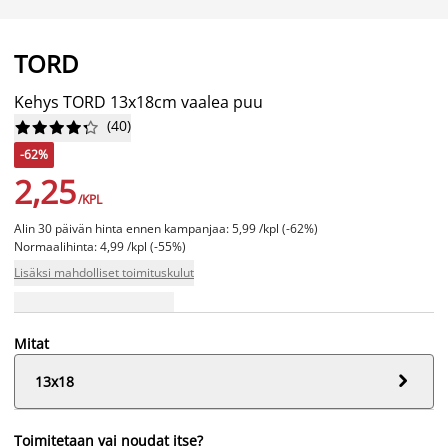
TORD
Kehys TORD 13x18cm vaalea puu
(
40
)










-62%
2,25
/KPL
Alin 30 päivän hinta ennen kampanjaa: 5,99 /kpl (-62%)
Normaalihinta: 4,99 /kpl (-55%)
Lisäksi mahdolliset toimituskulut
Mitat

13x18
Toimitetaan vai noudat itse?