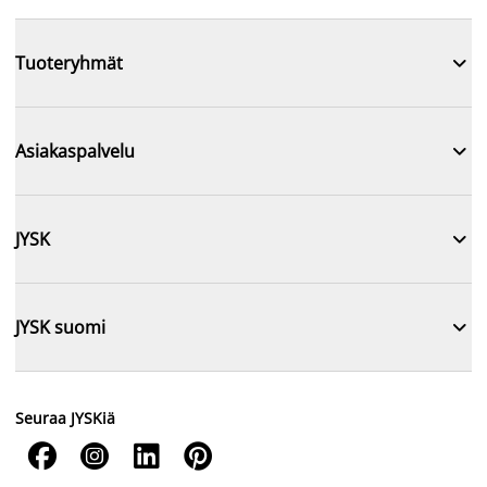

Tuoteryhmät

Asiakaspalvelu

JYSK

JYSK suomi
Seuraa JYSKiä



