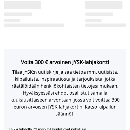
Voita 300 € arvoinen JYSK-lahjakortti
Tilaa JYSK:n uutiskirje ja saa tietoa mm. uutisista,
kilpailuista, inspiraatiosta ja tarjouksista, jotka
räätälöidään henkilökohtaisten tietojesi mukaan.
Hyväksyessäsi ehdot osallistut samalla
kuukausittaiseen arvontaan, jossa voit voittaa 300
euron arvoisen JYSK-lahjakortin. Katso kilpailun
säännöt.
Kaikki tähdellä (*) merkityt kentät ovat pakollisia.