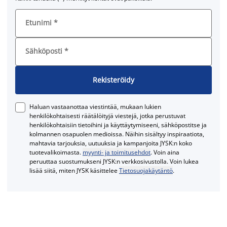
Etunimi
*
Sähköposti
*
Rekisteröidy
Haluan vastaanottaa viestintää, mukaan lukien
henkilökohtaisesti räätälöityjä viestejä, jotka perustuvat
henkilökohtaisiin tietoihini ja käyttäytymiseeni, sähköpostitse ja
kolmannen osapuolen medioissa. Näihin sisältyy inspiraatiota,
mahtavia tarjouksia, uutuuksia ja kampanjoita JYSK:n koko
tuotevalikoimasta.
myynti- ja toimitusehdot
. Voin aina
peruuttaa suostumukseni JYSK:n verkkosivustolla. Voin lukea
lisää siitä, miten JYSK käsittelee
Tietosuojakäytäntö
.