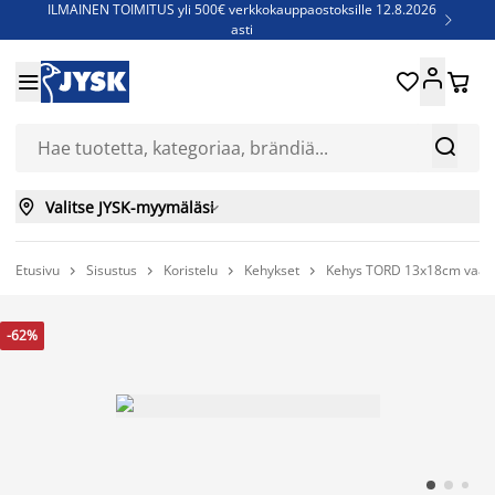
ILMAINEN TOIMITUS yli 500€ verkkokauppaostoksille 12.8.2026

asti
Parempiin uniin - Säästä jopa 60%





Sijauspatjoja - Säästä jopa 60%

Jenkkisänkyjä - Säästä jopa 60%



Valitse JYSK-myymäläsi

Etusivu
Sisustus
Koristelu
Kehykset
Kehys TORD 13x18cm vaal




-62%