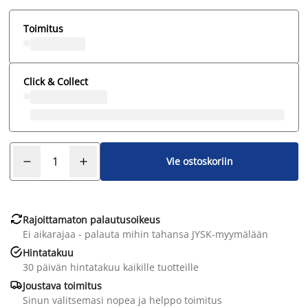
Toimitus
Click & Collect
Vie ostoskoriin

Rajoittamaton palautusoikeus
Ei aikarajaa - palauta mihin tahansa JYSK-myymälään

Hintatakuu
30 päivän hintatakuu kaikille tuotteille

Joustava toimitus
Sinun valitsemasi nopea ja helppo toimitus