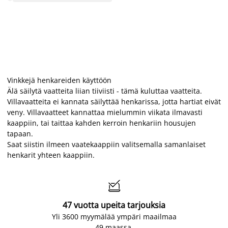
Vinkkejä henkareiden käyttöön
Älä säilytä vaatteita liian tiiviisti - tämä kuluttaa vaatteita.
Villavaatteita ei kannata säilyttää henkarissa, jotta hartiat eivät
veny. Villavaatteet kannattaa mielummin viikata ilmavasti
kaappiin, tai taittaa kahden kerroin henkariin housujen
tapaan.
Saat siistin ilmeen vaatekaappiin valitsemalla samanlaiset
henkarit yhteen kaappiin.

47 vuotta upeita tarjouksia
Yli 3600 myymälää ympäri maailmaa
49 maassa.