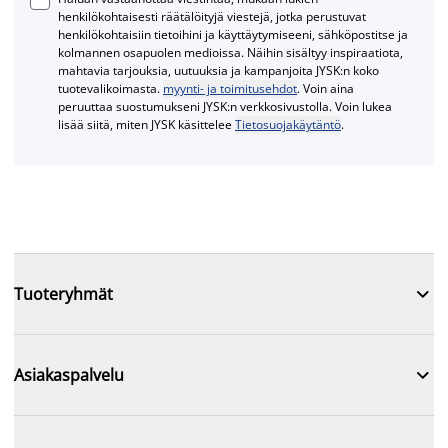
henkilökohtaisesti räätälöityjä viestejä, jotka perustuvat
henkilökohtaisiin tietoihini ja käyttäytymiseeni, sähköpostitse ja
kolmannen osapuolen medioissa. Näihin sisältyy inspiraatiota,
mahtavia tarjouksia, uutuuksia ja kampanjoita JYSK:n koko
tuotevalikoimasta.
myynti- ja toimitusehdot
. Voin aina
peruuttaa suostumukseni JYSK:n verkkosivustolla. Voin lukea
lisää siitä, miten JYSK käsittelee
Tietosuojakäytäntö
.

Tuoteryhmät

Asiakaspalvelu