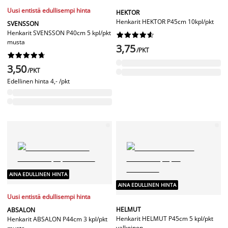
Uusi entistä edullisempi hinta
HEKTOR
Henkarit HEKTOR P45cm 10kpl/pkt
SVENSSON
Henkarit SVENSSON P40cm 5 kpl/pkt










musta
3,75
/PKT










3,50
/PKT
Edellinen hinta
4,- /pkt
AINA EDULLINEN HINTA
AINA EDULLINEN HINTA
Uusi entistä edullisempi hinta
HELMUT
ABSALON
Henkarit HELMUT P45cm 5 kpl/pkt
Henkarit ABSALON P44cm 3 kpl/pkt
valkoinen