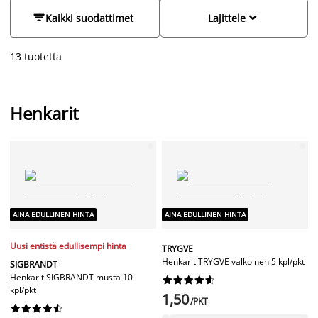
muovihenkarit ja vaatehenkarit sekä vaatepuut edullisesti niin
puisina, metallisina, muovisina että samettipäällysteisinä.


Kaikki suodattimet
Lajittele
Värivaihtoehtoina ovat musta, puu ja valkoinen. Meiltä löydät
myös housuille ja paidoille tarkoitetut henkarit.
13 tuotetta
Henkarit
AINA EDULLINEN HINTA
AINA EDULLINEN HINTA
Uusi entistä edullisempi hinta
TRYGVE
Henkarit TRYGVE valkoinen 5 kpl/pkt
SIGBRANDT
Henkarit SIGBRANDT musta 10










kpl/pkt
1,50
/PKT









