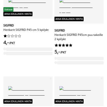
Uutuus
AINA EDULLINEN HINTA
AINA EDULLINEN HINTA
SIGFRID
Henkarit SIGFRID P45 cm 5 kpl/pkt
SIGFRID
Henkarit SIGFRID P45cm puu takeille










2 kpl/pkt
4,-
/PKT










5,-
/PKT
AINA EDULLINEN HINTA
AINA EDULLINEN HINTA