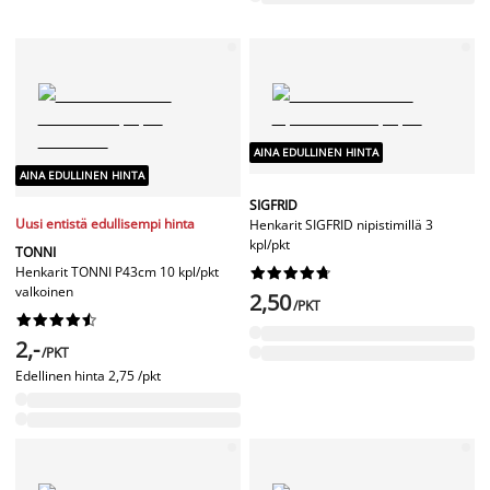
AINA EDULLINEN HINTA
AINA EDULLINEN HINTA
SIGFRID
Uusi entistä edullisempi hinta
Henkarit SIGFRID nipistimillä 3
kpl/pkt
TONNI
Henkarit TONNI P43cm 10 kpl/pkt










valkoinen
2,50
/PKT










2,-
/PKT
Edellinen hinta
2,75 /pkt