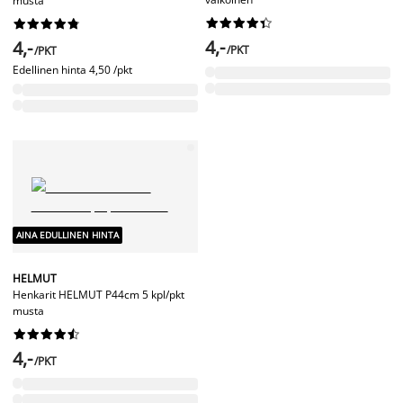
musta




















4,-
4,-
/PKT
/PKT
Edellinen hinta
4,50 /pkt
AINA EDULLINEN HINTA
HELMUT
Henkarit HELMUT P44cm 5 kpl/pkt
musta










4,-
/PKT