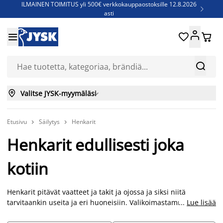
ILMAINEN TOIMITUS yli 500€ verkkokauppaostoksille 12.8.2026

asti
Parempiin uniin - Säästä jopa 60%





Sijauspatjoja - Säästä jopa 60%

Jenkkisänkyjä - Säästä jopa 60%



Valitse JYSK-myymäläsi

Etusivu
Säilytys
Henkarit


Henkarit edullisesti joka
kotiin
Henkarit pitävät vaatteet ja takit ja ojossa ja siksi niitä
tarvitaankin useita ja eri huoneisiin. Valikoimastamme löydät
...
Lue lisää
edulliset henkarit, metallihenkarit, puuhenkarit, huivihenkarit,