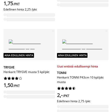
1,75
/PKT
Edellinen hinta
2,25 /pkt
AINA EDULLINEN HINTA
AINA EDULLINEN HINTA
Uusi entistä edullisempi hinta
TRYGVE
Henkarit TRYGVE musta 5 kpl/pkt
TONNI
Henkarit TONNI P43cm 10 kpl/pkt










musta
1,50
/PKT










2,-
/PKT
Edellinen hinta
2,75 /pkt