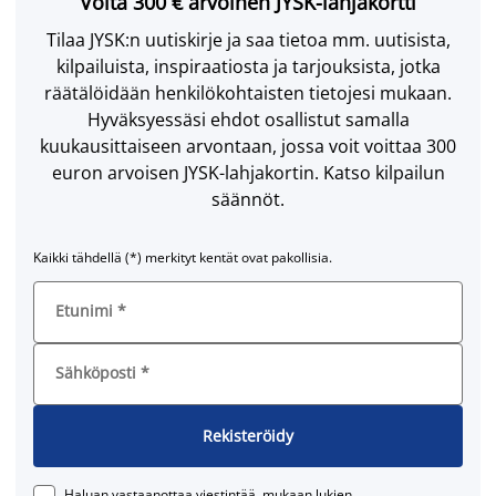
Voita 300 € arvoinen JYSK-lahjakortti
Tilaa JYSK:n uutiskirje ja saa tietoa mm. uutisista,
kilpailuista, inspiraatiosta ja tarjouksista, jotka
räätälöidään henkilökohtaisten tietojesi mukaan.
Hyväksyessäsi ehdot osallistut samalla
kuukausittaiseen arvontaan, jossa voit voittaa 300
euron arvoisen JYSK-lahjakortin. Katso kilpailun
säännöt.
Kaikki tähdellä (*) merkityt kentät ovat pakollisia.
Etunimi
*
Sähköposti
*
Rekisteröidy
Haluan vastaanottaa viestintää, mukaan lukien