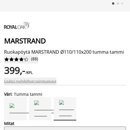
MARSTRAND
Ruokapöytä MARSTRAND Ø110/110x200 tumma tammi
(
88
)










399,-
/KPL
Lisäksi mahdolliset toimituskulut
Väri
: Tumma tammi
Mitat