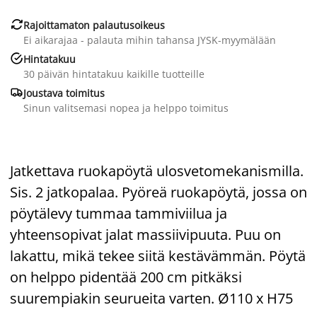

Rajoittamaton palautusoikeus
Ei aikarajaa - palauta mihin tahansa JYSK-myymälään

Hintatakuu
30 päivän hintatakuu kaikille tuotteille

Joustava toimitus
Sinun valitsemasi nopea ja helppo toimitus
Jatkettava ruokapöytä ulosvetomekanismilla.
Sis. 2 jatkopalaa. Pyöreä ruokapöytä, jossa on
pöytälevy tummaa tammiviilua ja
yhteensopivat jalat massiivipuuta. Puu on
lakattu, mikä tekee siitä kestävämmän. Pöytä
on helppo pidentää 200 cm pitkäksi
suurempiakin seurueita varten. Ø110 x H75