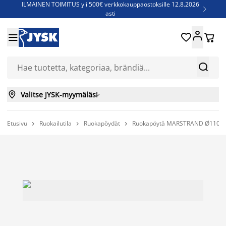
ILMAINEN TOIMITUS yli 500€ verkkokauppaostoksille 12.8.2026

asti
Parempiin uniin - Säästä jopa 60%





Sijauspatjoja - Säästä jopa 60%

Jenkkisänkyjä - Säästä jopa 60%



Valitse JYSK-myymäläsi

Etusivu
Ruokailutila
Ruokapöydät
Ruokapöytä MARSTRAND Ø110/1


