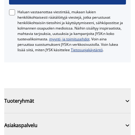
Haluan vastaanottaa viestintää, mukaan lukien
henkilökohtaisesti räätälöityjä viestejä, jotka perustuvat
henkilökohtaisiin tietoihini ja käyttäytymiseeni, sähköpostitse ja
kolmannen osapuolen medioissa. Näihin sisältyy inspiraatiota,
mahtavia tarjouksia, uutuuksia ja kampanjoita JYSK:n koko
tuotevalikoimasta.
myynti- ja toimitusehdot
. Voin aina
peruuttaa suostumukseni JYSK:n verkkosivustolla. Voin lukea
lisää siitä, miten JYSK käsittelee
Tietosuojakäytäntö
.

Tuoteryhmät

Asiakaspalvelu