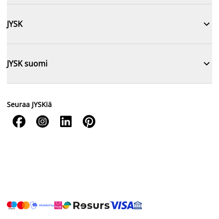

JYSK

JYSK suomi
Seuraa JYSKiä



