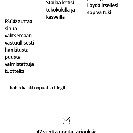
Stailaa kotisi
Löydä itsellesi
tekokukilla ja -
sopiva tuki
kasveilla
FSC® auttaa
sinua
valitsemaan
vastuullisesti
hankitusta
puusta
valmistettuja
tuotteita
Katso kaikki oppaat ja blogit

47 vuotta upeita tarjouksia