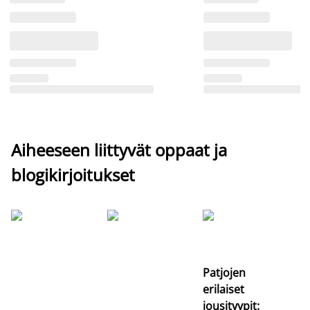
Aiheeseen liittyvät oppaat ja
blogikirjoitukset
Si
uu
va
Patjojen
erilaiset
jousityypit: