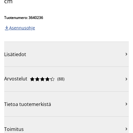
cm
Tuotenumero: 3640236
Asennusohje

Lisätiedot

Arvostelut
(
88
)











Tietoa tuotemerkistä

Toimitus
