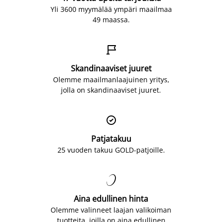
Yli 3600 myymälää ympäri maailmaa
49 maassa.

Skandinaaviset juuret
Olemme maailmanlaajuinen yritys,
jolla on skandinaaviset juuret.

Patjatakuu
25 vuoden takuu GOLD-patjoille.

Aina edullinen hinta
Olemme valinneet laajan valikoiman
tuotteita, joilla on aina edullinen