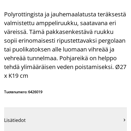
Polyrottingista ja jauhemaalatusta teräksestä
valmistettu amppeliruukku, saatavana eri
väreissä. Tämä pakkasenkestävä ruukku
sopii erinomaisesti ripustettavaksi pergolaan
tai puolikatoksen alle luomaan vihreää ja
vehreää tunnelmaa. Pohjareikä on helppo
tehdä ylimääräisen veden poistamiseksi. Ø27
x K19 cm
Tuotenumero: 6426019
Lisätiedot
