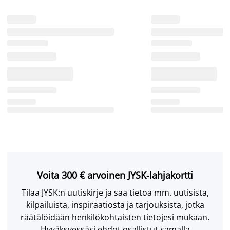
Voita 300 € arvoinen JYSK-lahjakortti
Tilaa JYSK:n uutiskirje ja saa tietoa mm. uutisista,
kilpailuista, inspiraatiosta ja tarjouksista, jotka
räätälöidään henkilökohtaisten tietojesi mukaan.
Hyväksyessäsi ehdot osallistut samalla