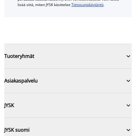
lisää siitä, miten JYSK käsittelee
Tietosuojakäytäntö
.

Tuoteryhmät

Asiakaspalvelu

JYSK

JYSK suomi