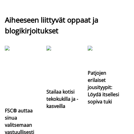
Aiheeseen liittyvät oppaat ja
blogikirjoitukset
Si
uu
va
Patjojen
erilaiset
jousityypit:
Stailaa kotisi
Löydä itsellesi
tekokukilla ja -
sopiva tuki
kasveilla
FSC® auttaa
sinua
valitsemaan
vastuullisesti