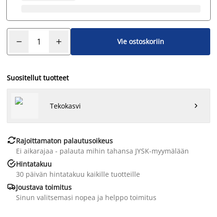
Vie ostoskoriin
Suositellut tuotteet
Tekokasvi


Rajoittamaton palautusoikeus
Ei aikarajaa - palauta mihin tahansa JYSK-myymälään

Hintatakuu
30 päivän hintatakuu kaikille tuotteille

Joustava toimitus
Sinun valitsemasi nopea ja helppo toimitus