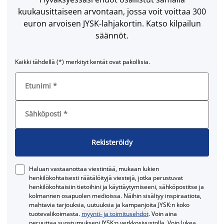
kuukausittaiseen arvontaan, jossa voit voittaa 300
euron arvoisen JYSK-lahjakortin. Katso kilpailun
säännöt.
Kaikki tähdellä (*) merkityt kentät ovat pakollisia.
Etunimi
*
Sähköposti
*
Rekisteröidy
Haluan vastaanottaa viestintää, mukaan lukien
henkilökohtaisesti räätälöityjä viestejä, jotka perustuvat
henkilökohtaisiin tietoihini ja käyttäytymiseeni, sähköpostitse ja
kolmannen osapuolen medioissa. Näihin sisältyy inspiraatiota,
mahtavia tarjouksia, uutuuksia ja kampanjoita JYSK:n koko
tuotevalikoimasta.
myynti- ja toimitusehdot
. Voin aina
peruuttaa suostumukseni JYSK:n verkkosivustolla. Voin lukea