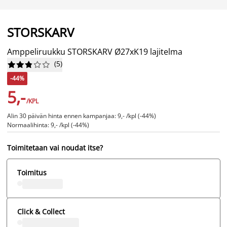
STORSKARV
Amppeliruukku STORSKARV Ø27xK19 lajitelma
(
5
)










-44%
5,-
/KPL
Alin 30 päivän hinta ennen kampanjaa: 9,- /kpl (-44%)
Normaalihinta: 9,- /kpl (-44%)
Toimitetaan vai noudat itse?
Toimitus
Click & Collect