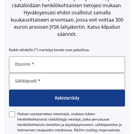
räätälöidään henkilökohtaisten tietojesi mukaan.
Hyväksyessäsi ehdot osallistut samalla
kuukausittaiseen arvontaan, jossa voit voittaa 300
euron arvoisen JYSK-lahjakortin. Katso kilpailun
säännöt.
Kaikki tähdellä (*) merkityt kentät ovat pakollisia.
Etunimi
*
Sähköposti
*
Rekisteröidy
Haluan vastaanottaa viestintää, mukaan lukien
henkilökohtaisesti räätälöityjä viestejä, jotka perustuvat
henkilökohtaisiin tietoihini ja käyttäytymiseeni, sähköpostitse ja
kolmannen osapuolen medioissa. Näihin sisältyy inspiraatiota,