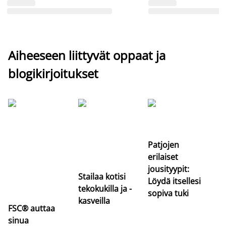
Aiheeseen liittyvät oppaat ja
blogikirjoitukset
Si
uu
va
Patjojen
erilaiset
jousityypit:
Stailaa kotisi
Löydä itsellesi
tekokukilla ja -
sopiva tuki
kasveilla
FSC® auttaa
sinua