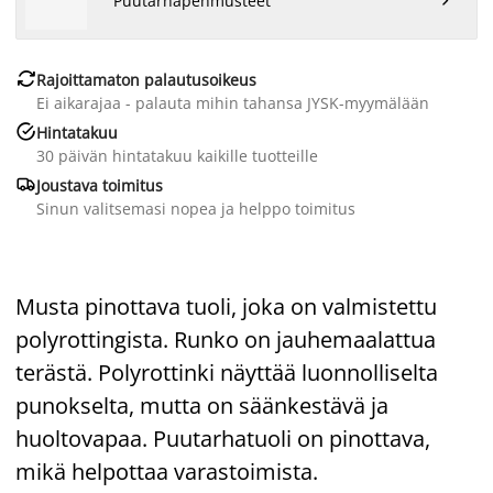
Puutarhapehmusteet

Rajoittamaton palautusoikeus
Ei aikarajaa - palauta mihin tahansa JYSK-myymälään

Hintatakuu
30 päivän hintatakuu kaikille tuotteille

Joustava toimitus
Sinun valitsemasi nopea ja helppo toimitus
Musta pinottava tuoli, joka on valmistettu
polyrottingista. Runko on jauhemaalattua
terästä. Polyrottinki näyttää luonnolliselta
punokselta, mutta on säänkestävä ja
huoltovapaa. Puutarhatuoli on pinottava,
mikä helpottaa varastoimista.