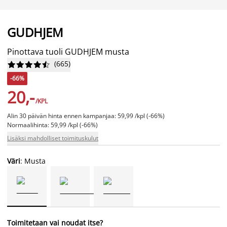
GUDHJEM
Pinottava tuoli GUDHJEM musta
(
665
)










-66%
20,-
/KPL
Alin 30 päivän hinta ennen kampanjaa: 59,99 /kpl (-66%)
Normaalihinta: 59,99 /kpl (-66%)
Lisäksi mahdolliset toimituskulut
Väri
: Musta
Toimitetaan vai noudat itse?