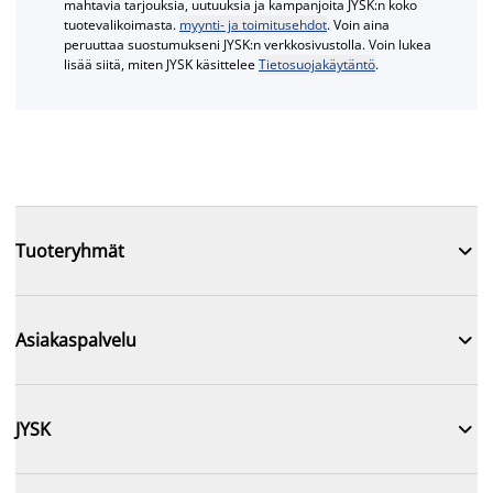
mahtavia tarjouksia, uutuuksia ja kampanjoita JYSK:n koko
tuotevalikoimasta.
myynti- ja toimitusehdot
. Voin aina
peruuttaa suostumukseni JYSK:n verkkosivustolla. Voin lukea
lisää siitä, miten JYSK käsittelee
Tietosuojakäytäntö
.

Tuoteryhmät

Asiakaspalvelu

JYSK