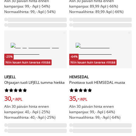
Alin 30 päivän hinta ennen
Alin 30 päivän hinta ennen
kampanjaa: 99,- /kpl (-54%)
kampanjaa: 89,99 /kpl (-66%)
Normaalihinta: 99,- /kpl (-54%)
Normaalihinta: 89,99 /kpl (-66%)
-25%
-64%
Niin kauan kuin tavaraa riittää
Niin kauan kuin tavaraa riittää
LIFJELL
HEMSEDAL
Ohjaajan tuoli LIFJELL tumma hiekka
Pinottava tuoli HEMSEDAL musta




















30,-
35,-
/KPL
/KPL
Alin 30 päivän hinta ennen
Alin 30 päivän hinta ennen
kampanjaa: 40,- /kpl (-25%)
kampanjaa: 99,- /kpl (-64%)
Normaalihinta: 40,- /kpl (-25%)
Normaalihinta: 99,- /kpl (-64%)