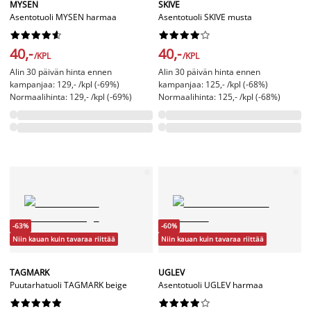
MYSEN
SKIVE
Asentotuoli MYSEN harmaa
Asentotuoli SKIVE musta




















40,-
40,-
/KPL
/KPL
Alin 30 päivän hinta ennen
Alin 30 päivän hinta ennen
kampanjaa: 129,- /kpl (-69%)
kampanjaa: 125,- /kpl (-68%)
Normaalihinta: 129,- /kpl (-69%)
Normaalihinta: 125,- /kpl (-68%)
-63%
-60%
Niin kauan kuin tavaraa riittää
Niin kauan kuin tavaraa riittää
TAGMARK
UGLEV
Puutarhatuoli TAGMARK beige
Asentotuoli UGLEV harmaa



















