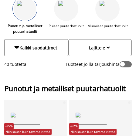
Metallista ja polyrottingista valmistetut puutarhatuolit
soveltuvat loistavasti ulkokäyttöön ja ovat helppohoitoisia.
Tutustu monipuoliseen valikoimaamme verkkokaupassa tai
lähimmässä myymälässäsi.
Punotut ja metalliset
Puiset puutarhatuolit
Muoviset puutarhatuolit
puutarhatuolit


Kaikki suodattimet
Lajittele
40 tuotetta
Tuotteet joilla tarjoushinta
Punotut ja metalliset puutarhatuolit
-25%
-62%
Niin kauan kuin tavaraa riittää
Niin kauan kuin tavaraa riittää