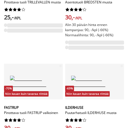
Pinottava tuoli TRILLEVALLEN musta
Asentotuoli BREDSTEN musta




















25,-
30,-
/KPL
/KPL
Alin 30 päivän hinta ennen
kampanjaa: 90,- /kpl (-66%)
Normaalihinta: 90,- /kpl (-66%)
-70%
-69%
Niin kauan kuin tavaraa riittää
Niin kauan kuin tavaraa riittää
FASTRUP
ILDERHUSE
Pinottava tuoli FASTRUP valkoinen
Puutarhatuoli ILDERHUSE musta




















30,-
30,-