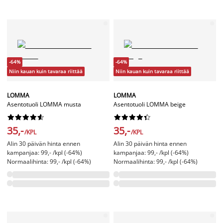
-64%
-64%
Niin kauan kuin tavaraa riittää
Niin kauan kuin tavaraa riittää
LOMMA
LOMMA
Asentotuoli LOMMA musta
Asentotuoli LOMMA beige




















35,-
35,-
/KPL
/KPL
Alin 30 päivän hinta ennen
Alin 30 päivän hinta ennen
kampanjaa: 99,- /kpl (-64%)
kampanjaa: 99,- /kpl (-64%)
Normaalihinta: 99,- /kpl (-64%)
Normaalihinta: 99,- /kpl (-64%)