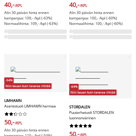
40,-
40,-
/KPL
/KPL
Alin 30 päivän hinta ennen
Alin 30 päivän hinta ennen
kampanjaa: 109,- /kpl (-63%)
kampanjaa: 100,- /kpl (-60%)
Normaalihinta: 109,- /kpl (-63%)
Normaalihinta: 100,- /kpl (-60%)
-54%
Niin kauan kuin tavaraa riittää
-64%
Niin kauan kuin tavaraa riittää
LIMHAMN
Asentotuoli LIMHAMN harmaa
STORDALEN
Puutarhatuoli STORDALEN










luonnonvärinen
50,-
/KPL










Alin 30 päivän hinta ennen
50,-
/KPL
kampanjaa: 110,- /kpl (-54%)