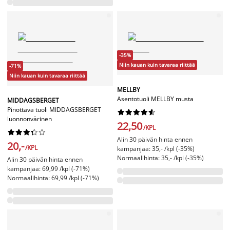
-35%
Niin kauan kuin tavaraa riittää
-71%
Niin kauan kuin tavaraa riittää
MELLBY
Asentotuoli MELLBY musta
MIDDAGSBERGET
Pinottava tuoli MIDDAGSBERGET










luonnonvärinen
22,50
/KPL










Alin 30 päivän hinta ennen
20,-
/KPL
kampanjaa: 35,- /kpl (-35%)
Normaalihinta: 35,- /kpl (-35%)
Alin 30 päivän hinta ennen
kampanjaa: 69,99 /kpl (-71%)
Normaalihinta: 69,99 /kpl (-71%)