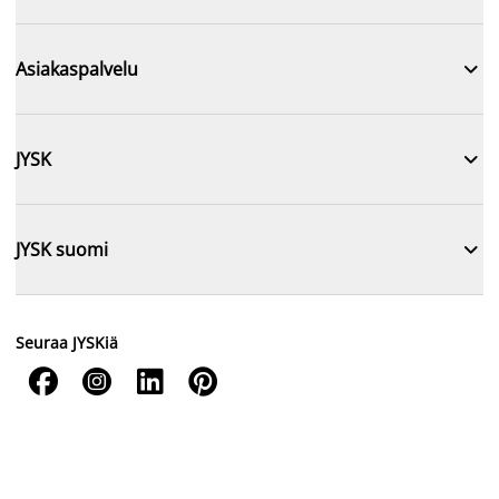

Asiakaspalvelu

JYSK

JYSK suomi
Seuraa JYSKiä



