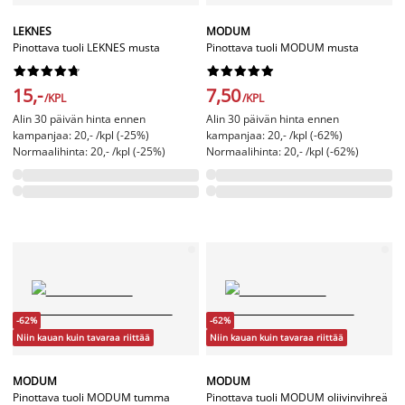
LEKNES
MODUM
Pinottava tuoli LEKNES musta
Pinottava tuoli MODUM musta




















15,-
7,50
/KPL
/KPL
Alin 30 päivän hinta ennen
Alin 30 päivän hinta ennen
kampanjaa: 20,- /kpl (-25%)
kampanjaa: 20,- /kpl (-62%)
Normaalihinta: 20,- /kpl (-25%)
Normaalihinta: 20,- /kpl (-62%)
-62%
-62%
Niin kauan kuin tavaraa riittää
Niin kauan kuin tavaraa riittää
MODUM
MODUM
Pinottava tuoli MODUM tumma
Pinottava tuoli MODUM oliivinvihreä