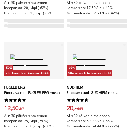
Alin 30 päivän hinta ennen
Alin 30 päivän hinta ennen
kampanjaa: 20,- /kpl (-62%)
kampanjaa: 17,50 /kpl (-42%)
Normaalihinta: 20,- /kpl (-62%)
Normaalihinta: 17,50 /kpl (-42%)
-50%
-66%
Niin kauan kuin tavaraa riittää
Niin kauan kuin tavaraa riittää
FUGLEBJERG
GUDHJEM
Pinottava tuoli FUGLEBJERG musta
Pinottava tuoli GUDHJEM musta




















12,50
20,-
/KPL
/KPL
Alin 30 päivän hinta ennen
Alin 30 päivän hinta ennen
kampanjaa: 25,- /kpl (-50%)
kampanjaa: 59,99 /kpl (-66%)
Normaalihinta: 25,- /kpl (-50%)
Normaalihinta: 59,99 /kpl (-66%)