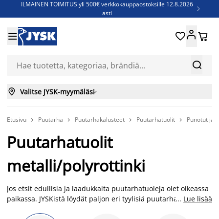
ILMAINEN TOIMITUS yli 500€ verkkokauppaostoksille 12.8.2026

asti
Parempiin uniin - Säästä jopa 60%





Sijauspatjoja - Säästä jopa 60%

Jenkkisänkyjä - Säästä jopa 60%



Valitse JYSK-myymäläsi

Etusivu
Puutarha
Puutarhakalusteet
Puutarhatuolit
Punotut ja m




Puutarhatuolit
metalli/polyrottinki
Jos etsit edullisia ja laadukkaita puutarhatuoleja olet oikeassa
paikassa. JYSKistä löydät paljon eri tyylisiä puutarhatuoleja,
...
Lue lisää
joista löydät varmasti sopivan juuri sinun tarpeisiisi.