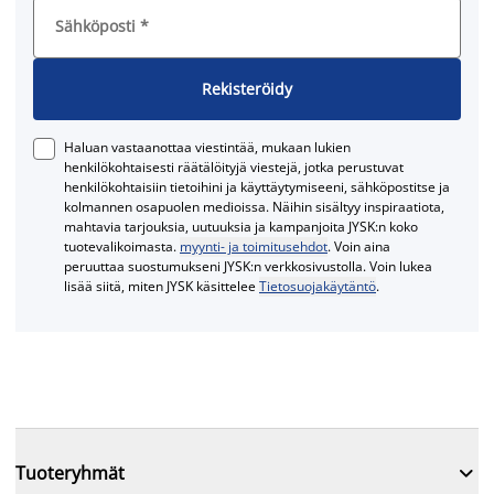
Sähköposti
*
Rekisteröidy
Haluan vastaanottaa viestintää, mukaan lukien
henkilökohtaisesti räätälöityjä viestejä, jotka perustuvat
henkilökohtaisiin tietoihini ja käyttäytymiseeni, sähköpostitse ja
kolmannen osapuolen medioissa. Näihin sisältyy inspiraatiota,
mahtavia tarjouksia, uutuuksia ja kampanjoita JYSK:n koko
tuotevalikoimasta.
myynti- ja toimitusehdot
. Voin aina
peruuttaa suostumukseni JYSK:n verkkosivustolla. Voin lukea
lisää siitä, miten JYSK käsittelee
Tietosuojakäytäntö
.

Tuoteryhmät