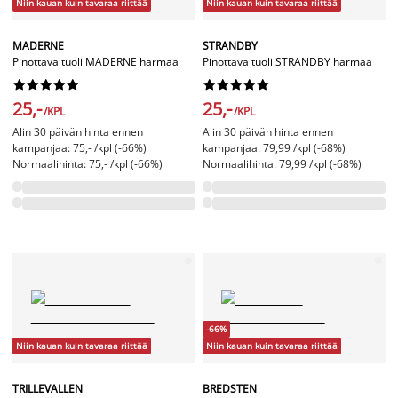
Niin kauan kuin tavaraa riittää
Niin kauan kuin tavaraa riittää
MADERNE
STRANDBY
Pinottava tuoli MADERNE harmaa
Pinottava tuoli STRANDBY harmaa




















25,-
25,-
/KPL
/KPL
Alin 30 päivän hinta ennen
Alin 30 päivän hinta ennen
kampanjaa: 75,- /kpl (-66%)
kampanjaa: 79,99 /kpl (-68%)
Normaalihinta: 75,- /kpl (-66%)
Normaalihinta: 79,99 /kpl (-68%)
-66%
Niin kauan kuin tavaraa riittää
Niin kauan kuin tavaraa riittää
TRILLEVALLEN
BREDSTEN