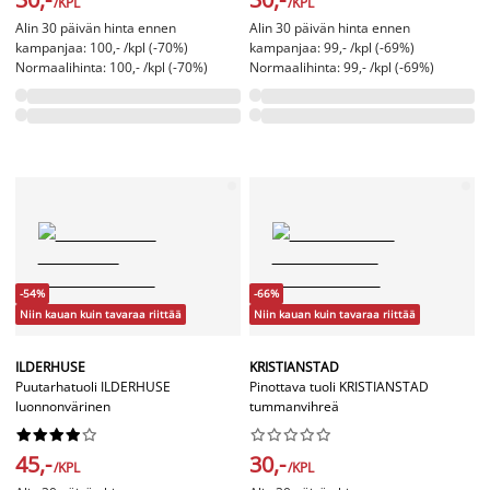
/KPL
/KPL
Alin 30 päivän hinta ennen
Alin 30 päivän hinta ennen
kampanjaa: 100,- /kpl (-70%)
kampanjaa: 99,- /kpl (-69%)
Normaalihinta: 100,- /kpl (-70%)
Normaalihinta: 99,- /kpl (-69%)
-54%
-66%
Niin kauan kuin tavaraa riittää
Niin kauan kuin tavaraa riittää
ILDERHUSE
KRISTIANSTAD
Puutarhatuoli ILDERHUSE
Pinottava tuoli KRISTIANSTAD
luonnonvärinen
tummanvihreä




















45,-
30,-
/KPL
/KPL