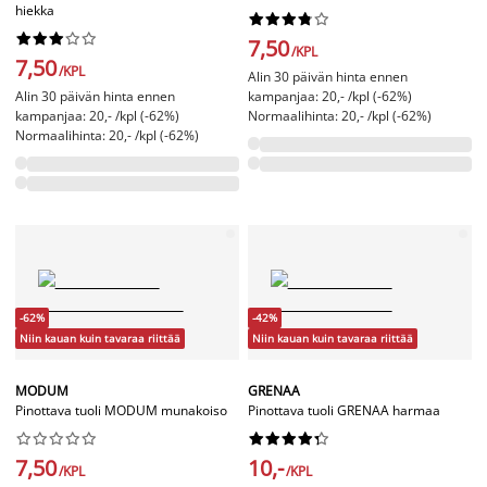
hiekka




















7,50
/KPL
7,50
/KPL
Alin 30 päivän hinta ennen
Alin 30 päivän hinta ennen
kampanjaa: 20,- /kpl (-62%)
kampanjaa: 20,- /kpl (-62%)
Normaalihinta: 20,- /kpl (-62%)
Normaalihinta: 20,- /kpl (-62%)
-62%
-42%
Niin kauan kuin tavaraa riittää
Niin kauan kuin tavaraa riittää
MODUM
GRENAA
Pinottava tuoli MODUM munakoiso
Pinottava tuoli GRENAA harmaa




















7,50
10,-
/KPL
/KPL