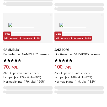
-60%
-32%
Niin kauan kuin tavaraa riittää
Niin kauan kuin tavaraa riittää
GAMMELBY
SAKSBORG
Puutarhatuoli GAMMELBY harmaa
Pinottava tuoli SAKSBORG harmaa




















70,-
100,-
/KPL
/KPL
Alin 30 päivän hinta ennen
Alin 30 päivän hinta ennen
kampanjaa: 179,- /kpl (-60%)
kampanjaa: 149,- /kpl (-32%)
Normaalihinta: 179,- /kpl (-60%)
Normaalihinta: 149,- /kpl (-32%)