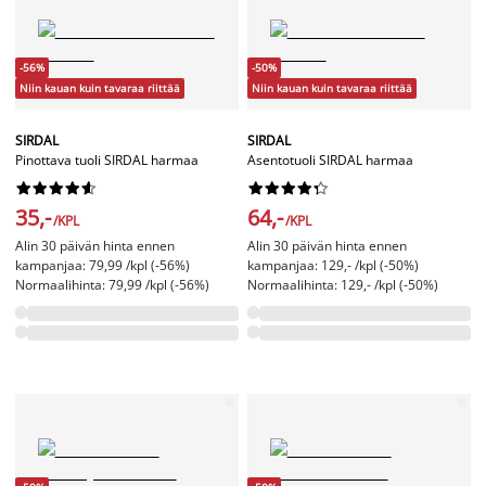
-56%
-50%
Niin kauan kuin tavaraa riittää
Niin kauan kuin tavaraa riittää
SIRDAL
SIRDAL
Pinottava tuoli SIRDAL harmaa
Asentotuoli SIRDAL harmaa




















35,-
64,-
/KPL
/KPL
Alin 30 päivän hinta ennen
Alin 30 päivän hinta ennen
kampanjaa: 79,99 /kpl (-56%)
kampanjaa: 129,- /kpl (-50%)
Normaalihinta: 79,99 /kpl (-56%)
Normaalihinta: 129,- /kpl (-50%)