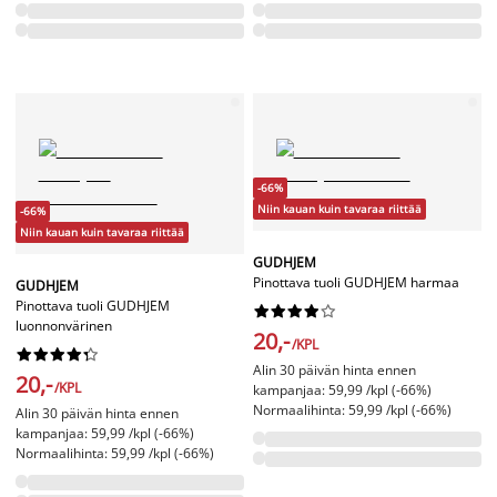
-66%
Niin kauan kuin tavaraa riittää
-66%
Niin kauan kuin tavaraa riittää
GUDHJEM
Pinottava tuoli GUDHJEM harmaa
GUDHJEM
Pinottava tuoli GUDHJEM










luonnonvärinen
20,-
/KPL










Alin 30 päivän hinta ennen
20,-
/KPL
kampanjaa: 59,99 /kpl (-66%)
Normaalihinta: 59,99 /kpl (-66%)
Alin 30 päivän hinta ennen
kampanjaa: 59,99 /kpl (-66%)
Normaalihinta: 59,99 /kpl (-66%)