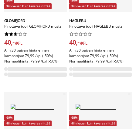
-50%
-50%
Niin kauan kuin tavaraa riittää
Niin kauan kuin tavaraa riittää
GLOMFJORD
HAGLEBU
Pinottava tuoli GLOMFJORD musta
Pinottava tuoli HAGLEBU musta




















40,-
40,-
/KPL
/KPL
Alin 30 päivän hinta ennen
Alin 30 päivän hinta ennen
kampanjaa: 79,99 /kpl (-50%)
kampanjaa: 79,99 /kpl (-50%)
Normaalihinta: 79,99 /kpl (-50%)
Normaalihinta: 79,99 /kpl (-50%)
-69%
-68%
Niin kauan kuin tavaraa riittää
Niin kauan kuin tavaraa riittää