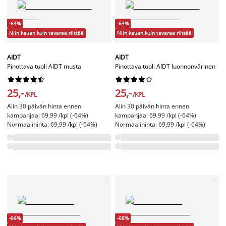
-64%
-64%
Niin kauan kuin tavaraa riittää
Niin kauan kuin tavaraa riittää
AIDT
AIDT
Pinottava tuoli AIDT musta
Pinottava tuoli AIDT luonnonvärinen




















25,-
25,-
/KPL
/KPL
Alin 30 päivän hinta ennen
Alin 30 päivän hinta ennen
kampanjaa: 69,99 /kpl (-64%)
kampanjaa: 69,99 /kpl (-64%)
Normaalihinta: 69,99 /kpl (-64%)
Normaalihinta: 69,99 /kpl (-64%)
-66%
-68%