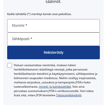
säännöt.
Kaikki tähdellä (*) merkityt kentät ovat pakollisia.
Etunimi
*
Sähköposti
*
Rekisteröidy
Haluan vastaanottaa viestintää, mukaan lukien
henkilökohtaisesti räätälöityjä viestejä, jotka perustuvat
henkilökohtaisiin tietoihini ja käyttäytymiseeni, sähköpostitse ja
kolmannen osapuolen medioissa. Näihin sisältyy inspiraatiota,
mahtavia tarjouksia, uutuuksia ja kampanjoita JYSK:n koko
tuotevalikoimasta.
myynti- ja toimitusehdot
. Voin aina
peruuttaa suostumukseni JYSK:n verkkosivustolla. Voin lukea
lisää siitä, miten JYSK käsittelee
Tietosuojakäytäntö
.