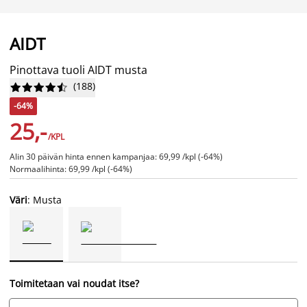
AIDT
Pinottava tuoli AIDT musta
(
188
)










-64%
25,-
/KPL
Alin 30 päivän hinta ennen kampanjaa: 69,99 /kpl (-64%)
Normaalihinta: 69,99 /kpl (-64%)
Väri
: Musta
Toimitetaan vai noudat itse?