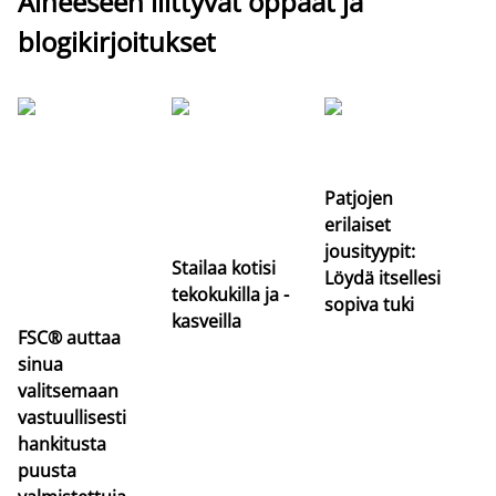
Aiheeseen liittyvät oppaat ja
blogikirjoitukset
Si
uu
va
Patjojen
erilaiset
jousityypit:
Stailaa kotisi
Löydä itsellesi
tekokukilla ja -
sopiva tuki
kasveilla
FSC® auttaa
sinua
valitsemaan
vastuullisesti
hankitusta
puusta