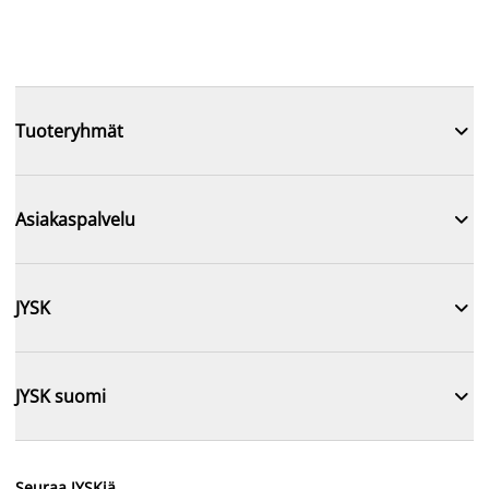

Tuoteryhmät

Asiakaspalvelu

JYSK

JYSK suomi
Seuraa JYSKiä