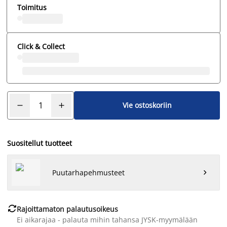
Toimitus
Click & Collect
Vie ostoskoriin
Suositellut tuotteet
Puutarhapehmusteet


Rajoittamaton palautusoikeus
Ei aikarajaa - palauta mihin tahansa JYSK-myymälään