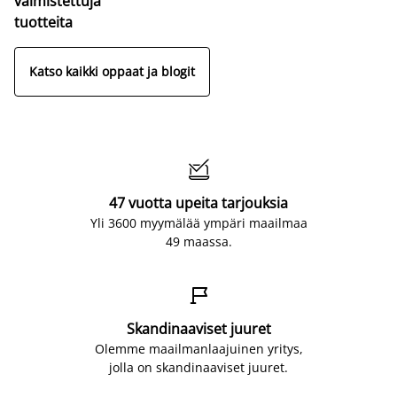
valmistettuja
tuotteita
Katso kaikki oppaat ja blogit

47 vuotta upeita tarjouksia
Yli 3600 myymälää ympäri maailmaa
49 maassa.

Skandinaaviset juuret
Olemme maailmanlaajuinen yritys,
jolla on skandinaaviset juuret.