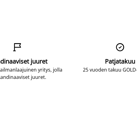


dinaaviset juuret
Patjatakuu
lmanlaajuinen yritys, jolla
25 vuoden takuu GOLD-p
andinaaviset juuret.