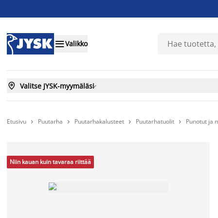

Valikko

Valitse JYSK-myymäläsi

Etusivu
Puutarha
Puutarhakalusteet
Puutarhatuolit
Punotut ja m




Niin kauan kuin tavaraa riittää