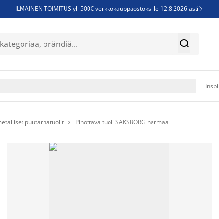
ILMAINEN TOIMITUS yli 500€ verkkokauppaostoksille 12.8.2026 asti

Parempiin uniin - Säästä jopa 60%


Sijauspatjoja - Säästä jopa 60%

Jenkkisänkyjä - Säästä jopa 60%

Inspi
etalliset puutarhatuolit
Pinottava tuoli SAKSBORG harmaa
