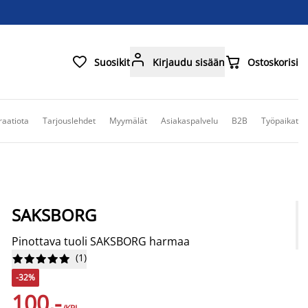



Suosikit
Kirjaudu sisään
Ostoskorisi
raatiota
Tarjouslehdet
Myymälät
Asiakaspalvelu
B2B
Työpaikat
SAKSBORG
Pinottava tuoli SAKSBORG harmaa
(
1
)










-32%
100,-