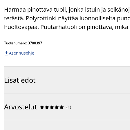
Harmaa pinottava tuoli, jonka istuin ja selkäno
terästä. Polyrottinki näyttää luonnolliselta pu
huoltovapaa. Puutarhatuoli on pinottava, mikä 
Tuotenumero: 3700397
Asennusohje

Lisätiedot
Arvostelut
(
1
)









