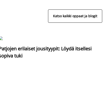
Katso kaikki oppaat ja blogit
S
Patjojen erilaiset jousityypit: Löydä itsellesi
sopiva tuki