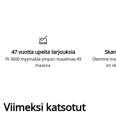

47 vuotta upeita tarjouksia
Skan
Yli 3600 myymälää ympäri maailmaa 49
Olemme maai
maassa.
on sk
Viimeksi katsotut