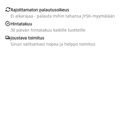

Rajoittamaton palautusoikeus
Ei aikarajaa - palauta mihin tahansa JYSK-myymälään

Hintatakuu
30 päivän hintatakuu kaikille tuotteille

Joustava toimitus
Sinun valitsemasi nopea ja helppo toimitus