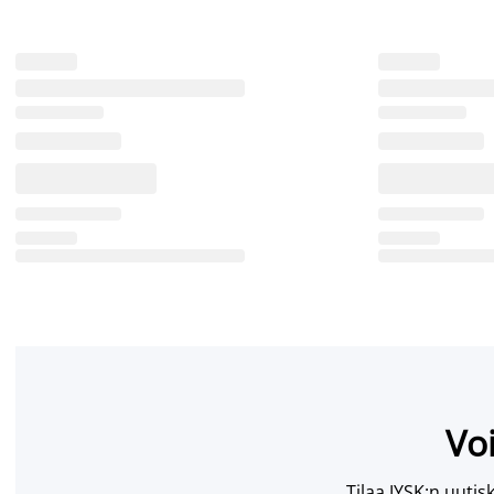
Voi
Tilaa JYSK:n uutisk