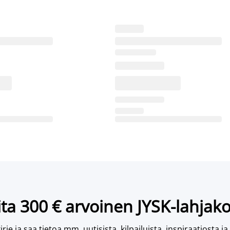
ta 300 € arvoinen JYSK-lahjako
irje ja saa tietoa mm. uutisista, kilpailuista, inspiraatiosta ja