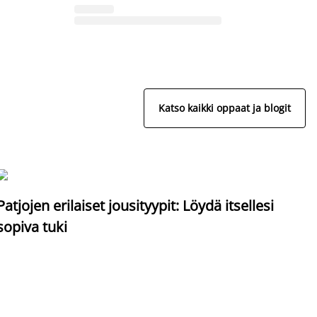
Katso kaikki oppaat ja blogit
S
Patjojen erilaiset jousityypit: Löydä itsellesi
sopiva tuki