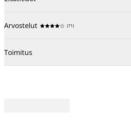
Arvostelut
(
71
)










Toimitus