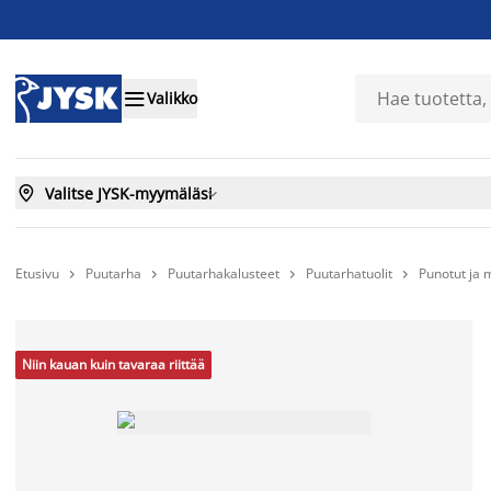

Valikko

Valitse JYSK-myymäläsi

Etusivu
Puutarha
Puutarhakalusteet
Puutarhatuolit
Punotut ja m




Niin kauan kuin tavaraa riittää