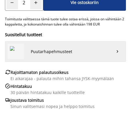
Vie ostoskoriin
Toimitusta valittaessa tämä tuote tulee ostaa erissä, joissa on vähintään 2
kappaletta, ja kokonaishinnan tulee olla vähintään 198 EUR
Suositellut tuotteet
Puutarhapehmusteet


Rajoittamaton palautusoikeus
Ei aikarajaa - palauta mihin tahansa JYSK-myymälään

Hintatakuu
30 päivän hintatakuu kaikille tuotteille

Joustava toimitus
Sinun valitsemasi nopea ja helppo toimitus