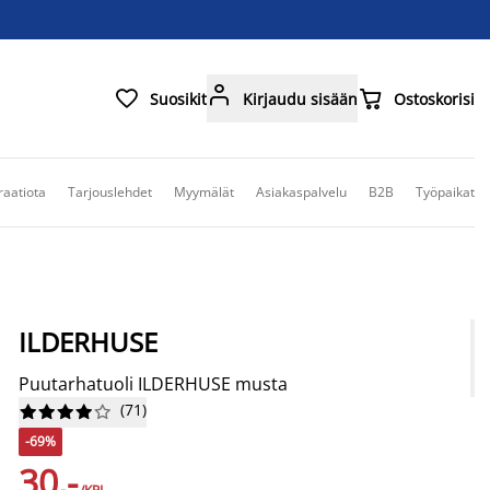



Suosikit
Kirjaudu sisään
Ostoskorisi
raatiota
Tarjouslehdet
Myymälät
Asiakaspalvelu
B2B
Työpaikat
ILDERHUSE
Puutarhatuoli ILDERHUSE musta
(
71
)










-69%
30,-