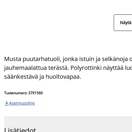
Näytä 
Musta puutarhatuoli, jonka istuin ja selkänoja o
jauhemaalattua terästä. Polyrottinki näyttää lu
säänkestävä ja huoltovapaa.
Tuotenumero: 3791560
Asennusohje

Lisätiedot