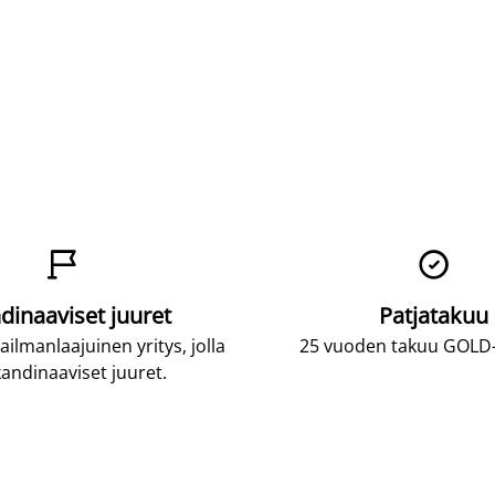


dinaaviset juuret
Patjatakuu
lmanlaajuinen yritys, jolla
25 vuoden takuu GOLD-p
andinaaviset juuret.