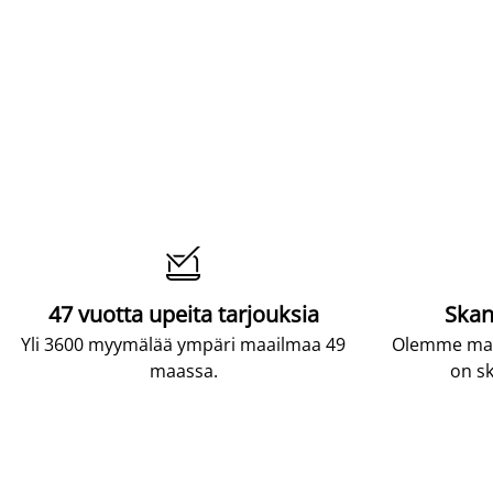

47 vuotta upeita tarjouksia
Skan
Yli 3600 myymälää ympäri maailmaa 49
Olemme maai
maassa.
on sk