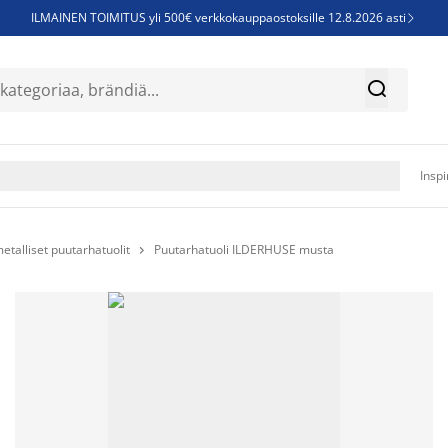
ILMAINEN TOIMITUS yli 500€ verkkokauppaostoksille 12.8.2026 asti

Parempiin uniin - Säästä jopa 60%


Sijauspatjoja - Säästä jopa 60%

Jenkkisänkyjä - Säästä jopa 60%

Inspi
etalliset puutarhatuolit
Puutarhatuoli ILDERHUSE musta
