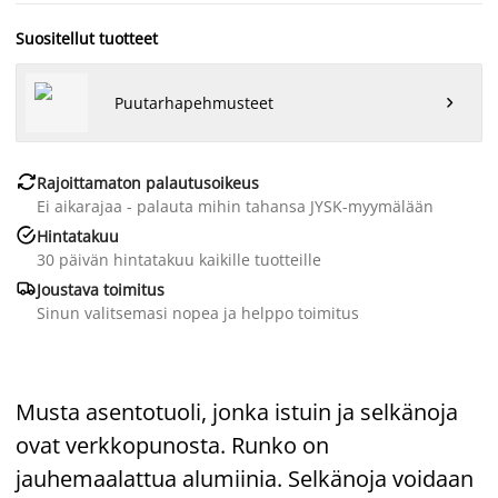
Suositellut tuotteet
Puutarhapehmusteet


Rajoittamaton palautusoikeus
Ei aikarajaa - palauta mihin tahansa JYSK-myymälään

Hintatakuu
30 päivän hintatakuu kaikille tuotteille

Joustava toimitus
Sinun valitsemasi nopea ja helppo toimitus
Musta asentotuoli, jonka istuin ja selkänoja
ovat verkkopunosta. Runko on
jauhemaalattua alumiinia. Selkänoja voidaan