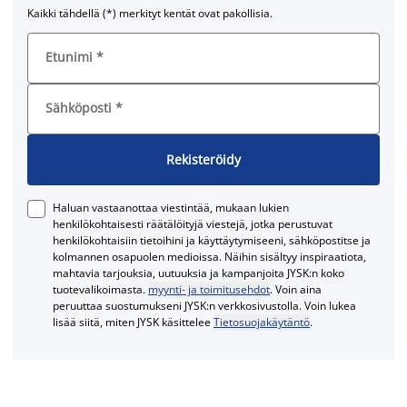
Kaikki tähdellä (*) merkityt kentät ovat pakollisia.
Etunimi
*
Sähköposti
*
Rekisteröidy
Haluan vastaanottaa viestintää, mukaan lukien
henkilökohtaisesti räätälöityjä viestejä, jotka perustuvat
henkilökohtaisiin tietoihini ja käyttäytymiseeni, sähköpostitse ja
kolmannen osapuolen medioissa. Näihin sisältyy inspiraatiota,
mahtavia tarjouksia, uutuuksia ja kampanjoita JYSK:n koko
tuotevalikoimasta.
myynti- ja toimitusehdot
. Voin aina
peruuttaa suostumukseni JYSK:n verkkosivustolla. Voin lukea
lisää siitä, miten JYSK käsittelee
Tietosuojakäytäntö
.