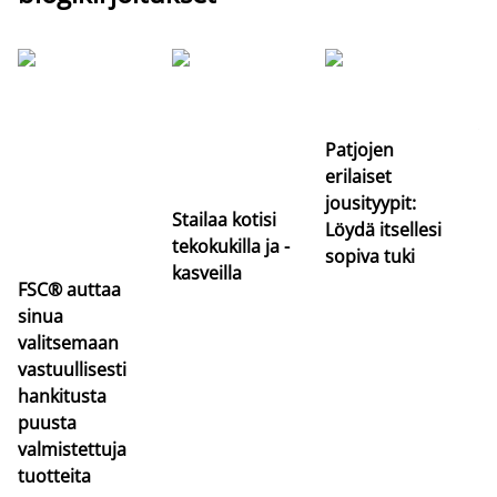
Si
uu
va
Patjojen
erilaiset
jousityypit:
Stailaa kotisi
Löydä itsellesi
tekokukilla ja -
sopiva tuki
kasveilla
FSC® auttaa
sinua
valitsemaan
vastuullisesti
hankitusta
puusta
valmistettuja
tuotteita