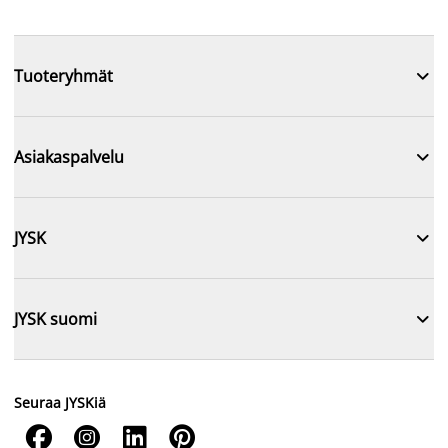

Tuoteryhmät

Asiakaspalvelu

JYSK

JYSK suomi
Seuraa JYSKiä



