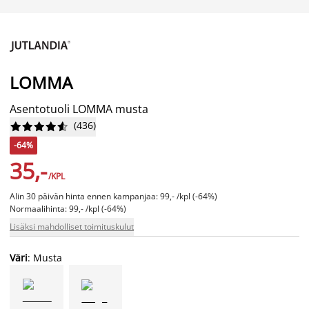
LOMMA
Asentotuoli LOMMA musta
(
436
)










-64%
35,-
/KPL
Alin 30 päivän hinta ennen kampanjaa: 99,- /kpl (-64%)
Normaalihinta: 99,- /kpl (-64%)
Lisäksi mahdolliset toimituskulut
Väri
: Musta