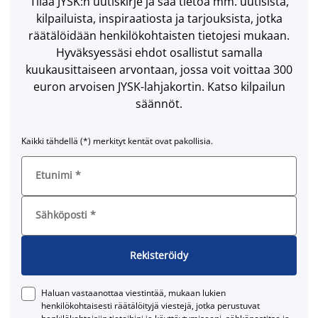
Tilaa JYSK:n uutiskirje ja saa tietoa mm. uutisista,
kilpailuista, inspiraatiosta ja tarjouksista, jotka
räätälöidään henkilökohtaisten tietojesi mukaan.
Hyväksyessäsi ehdot osallistut samalla
kuukausittaiseen arvontaan, jossa voit voittaa 300
euron arvoisen JYSK-lahjakortin. Katso kilpailun
säännöt.
Kaikki tähdellä (*) merkityt kentät ovat pakollisia.
Etunimi
*
Sähköposti
*
Rekisteröidy
Haluan vastaanottaa viestintää, mukaan lukien
henkilökohtaisesti räätälöityjä viestejä, jotka perustuvat