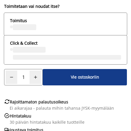
Toimitetaan vai noudat itse?
Toimitus
Click & Collect
Vie ostoskoriin

Rajoittamaton palautusoikeus
Ei aikarajaa - palauta mihin tahansa JYSK-myymälään

Hintatakuu
30 päivän hintatakuu kaikille tuotteille

Joustava toimitus