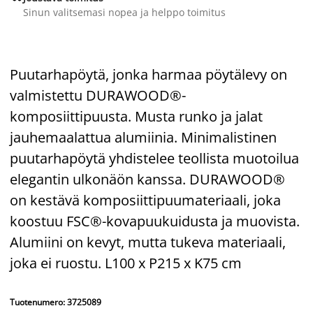
Sinun valitsemasi nopea ja helppo toimitus
Puutarhapöytä, jonka harmaa pöytälevy on
valmistettu DURAWOOD®-
komposiittipuusta. Musta runko ja jalat
jauhemaalattua alumiinia. Minimalistinen
puutarhapöytä yhdistelee teollista muotoilua
elegantin ulkonäön kanssa. DURAWOOD®
on kestävä komposiittipuumateriaali, joka
koostuu FSC®-kovapuukuidusta ja muovista.
Alumiini on kevyt, mutta tukeva materiaali,
joka ei ruostu. L100 x P215 x K75 cm
Tuotenumero: 3725089