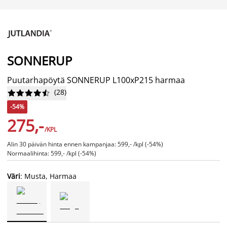
SONNERUP
Puutarhapöytä SONNERUP L100xP215 harmaa
(
28
)










-54%
275,-
/KPL
Alin 30 päivän hinta ennen kampanjaa: 599,- /kpl (-54%)
Normaalihinta: 599,- /kpl (-54%)
Väri
: Musta, Harmaa