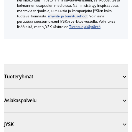
henkilökohtaisiin tietoihini ja käyttäytymiseeni, sähköpostitse ja
kolmannen osapuolen medioissa. Näihin sisältyy inspiraatiota,
mahtavia tarjouksia, uutuuksia ja kampanjoita JYSK:n koko
tuotevalikoimasta.
myynti- ja toimitusehdot
. Voin aina
peruuttaa suostumukseni JYSK:n verkkosivustolla. Voin lukea
lisää siitä, miten JYSK käsittelee
Tietosuojakäytäntö
.

Tuoteryhmät

Asiakaspalvelu

JYSK