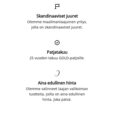

Skandinaaviset juuret
Olemme maailmanlaajuinen yritys,
jolla on skandinaaviset juuret.

Patjatakuu
25 vuoden takuu GOLD-patjoille.

Aina edullinen hinta
Olemme valinneet laajan valikoiman
tuotteita, joilla on aina edullinen
hinta. Joka päivä.