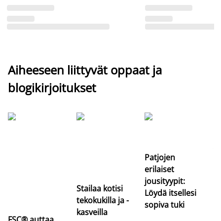
Aiheeseen liittyvät oppaat ja
blogikirjoitukset
Si
uu
va
Patjojen
erilaiset
jousityypit:
Stailaa kotisi
Löydä itsellesi
tekokukilla ja -
sopiva tuki
kasveilla
FSC® auttaa