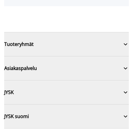

Tuoteryhmät

Asiakaspalvelu

JYSK

JYSK suomi