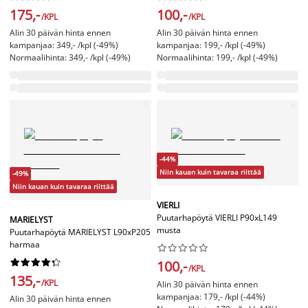
175,-
100,-
/KPL
/KPL
Alin 30 päivän hinta ennen
Alin 30 päivän hinta ennen
kampanjaa: 349,- /kpl (-49%)
kampanjaa: 199,- /kpl (-49%)
Normaalihinta: 349,- /kpl (-49%)
Normaalihinta: 199,- /kpl (-49%)
-44%
Niin kauan kuin tavaraa riittää
-49%
Niin kauan kuin tavaraa riittää
VIERLI
Puutarhapöytä VIERLI P90xL149
MARIELYST
musta
Puutarhapöytä MARIELYST L90xP205
harmaa




















100,-
/KPL
135,-
/KPL
Alin 30 päivän hinta ennen
kampanjaa: 179,- /kpl (-44%)
Alin 30 päivän hinta ennen