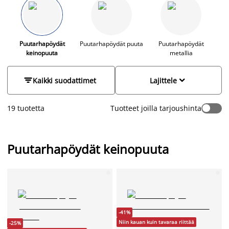
kestävä ja tyylikäs. Puujäljitelmästä valmistetut
puutarhapöydät löydät JYSKistä huippuedullisesti!
Puutarhapöydät
Puutarhapöydät puuta
Puutarhapöydät
keinopuuta
metallia


Kaikki suodattimet
Lajittele
19 tuotetta
Tuotteet joilla tarjoushinta
Puutarhapöydät keinopuuta
-41%
Niin kauan kuin tavaraa riittää
-25%