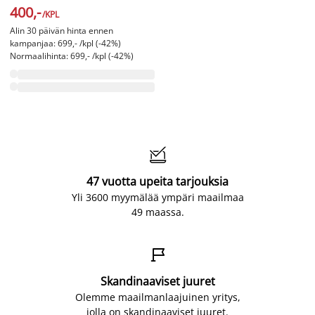
400,-
/KPL
Alin 30 päivän hinta ennen
kampanjaa: 699,- /kpl (-42%)
Normaalihinta: 699,- /kpl (-42%)

47 vuotta upeita tarjouksia
Yli 3600 myymälää ympäri maailmaa
49 maassa.

Skandinaaviset juuret
Olemme maailmanlaajuinen yritys,
jolla on skandinaaviset juuret.