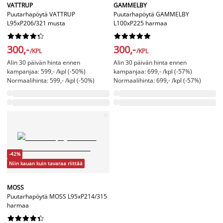
VATTRUP
GAMMELBY
Puutarhapöytä VATTRUP
Puutarhapöytä GAMMELBY
L95xP206/321 musta
L100xP225 harmaa




















300,-
300,-
/KPL
/KPL
Alin 30 päivän hinta ennen
Alin 30 päivän hinta ennen
kampanjaa: 599,- /kpl (-50%)
kampanjaa: 699,- /kpl (-57%)
Normaalihinta: 599,- /kpl (-50%)
Normaalihinta: 699,- /kpl (-57%)
-42%
Niin kauan kuin tavaraa riittää
MOSS
Puutarhapöytä MOSS L95xP214/315
harmaa









