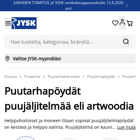
ILMAINEN TOIMITUS yli 500€ verkkokauppaostoksille 12.8.2026

asti
Parempiin uniin - Säästä jopa 60%





Sijauspatjoja - Säästä jopa 60%

Jenkkisänkyjä - Säästä jopa 60%



Valitse JYSK-myymäläsi

Etusivu
Puutarha
Puutarhakalusteet
Puutarhapöydät
Puutarhap




Puutarhapöydät
puujäljitelmää eli artwoodia
Helppohoitoiset ja moneen tilaan sopivat puujäljitelmäpöydät
on kestävä ja helppo valinta. Puujäljitelmä on kaunis ja
...
Lue lisää
soveltuu moneen eri tyyliin. Valitse puutarhapöytä, joka on