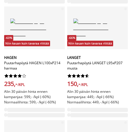
-60%
-66%
Niin kauan kuin tavaraa riittää
Niin kauan kuin tavaraa riittää
HAGEN
LANGET
Puutarhapöytä HAGEN L100xP214
Puutarhapöytä LANGET L95xP207
harmaa
musta




















235,-
150,-
/KPL
/KPL
Alin 30 päivän hinta ennen
Alin 30 päivän hinta ennen
kampanjaa: 599,- /kpl (-60%)
kampanjaa: 449,- /kpl (-66%)
Normaalihinta: 599,- /kpl (-60%)
Normaalihinta: 449,- /kpl (-66%)