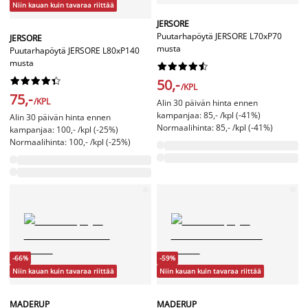
Niin kauan kuin tavaraa riittää
JERSORE
Puutarhapöytä JERSORE L70xP70
JERSORE
musta
Puutarhapöytä JERSORE L80xP140
musta




















50,-
/KPL
75,-
/KPL
Alin 30 päivän hinta ennen
kampanjaa: 85,- /kpl (-41%)
Alin 30 päivän hinta ennen
Normaalihinta: 85,- /kpl (-41%)
kampanjaa: 100,- /kpl (-25%)
Normaalihinta: 100,- /kpl (-25%)
-66%
-59%
Niin kauan kuin tavaraa riittää
Niin kauan kuin tavaraa riittää
MADERUP
MADERUP