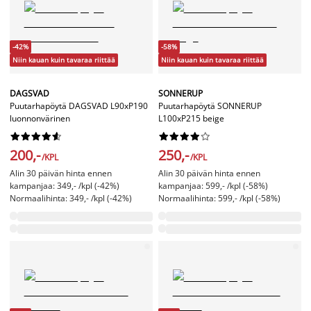
-42%
-58%
Niin kauan kuin tavaraa riittää
Niin kauan kuin tavaraa riittää
DAGSVAD
SONNERUP
Puutarhapöytä DAGSVAD L90xP190
Puutarhapöytä SONNERUP
luonnonvärinen
L100xP215 beige




















200,-
250,-
/KPL
/KPL
Alin 30 päivän hinta ennen
Alin 30 päivän hinta ennen
kampanjaa: 349,- /kpl (-42%)
kampanjaa: 599,- /kpl (-58%)
Normaalihinta: 349,- /kpl (-42%)
Normaalihinta: 599,- /kpl (-58%)