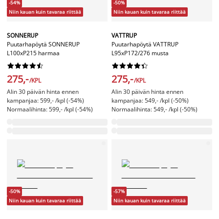
-54%
-50%
Niin kauan kuin tavaraa riittää
Niin kauan kuin tavaraa riittää
SONNERUP
VATTRUP
Puutarhapöytä SONNERUP
Puutarhapöytä VATTRUP
L100xP215 harmaa
L95xP172/276 musta




















275,-
275,-
/KPL
/KPL
Alin 30 päivän hinta ennen
Alin 30 päivän hinta ennen
kampanjaa: 599,- /kpl (-54%)
kampanjaa: 549,- /kpl (-50%)
Normaalihinta: 599,- /kpl (-54%)
Normaalihinta: 549,- /kpl (-50%)
-50%
-57%
Niin kauan kuin tavaraa riittää
Niin kauan kuin tavaraa riittää