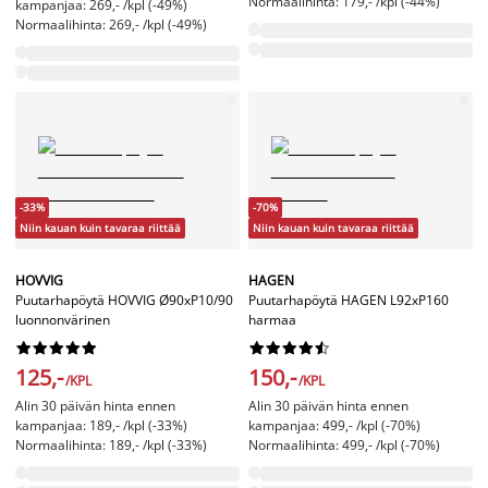
Normaalihinta: 179,- /kpl (-44%)
kampanjaa: 269,- /kpl (-49%)
Normaalihinta: 269,- /kpl (-49%)
-33%
-70%
Niin kauan kuin tavaraa riittää
Niin kauan kuin tavaraa riittää
HOVVIG
HAGEN
Puutarhapöytä HOVVIG Ø90xP10/90
Puutarhapöytä HAGEN L92xP160
luonnonvärinen
harmaa




















125,-
150,-
/KPL
/KPL
Alin 30 päivän hinta ennen
Alin 30 päivän hinta ennen
kampanjaa: 189,- /kpl (-33%)
kampanjaa: 499,- /kpl (-70%)
Normaalihinta: 189,- /kpl (-33%)
Normaalihinta: 499,- /kpl (-70%)