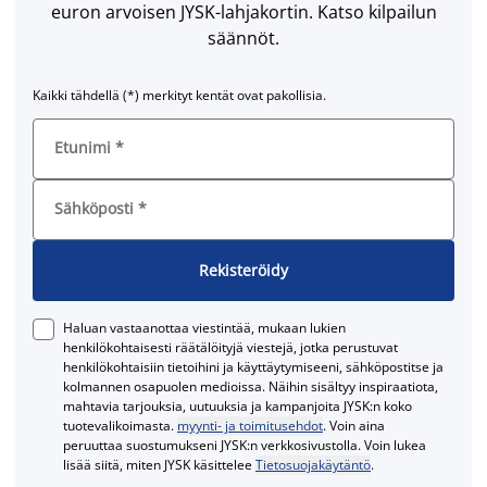
euron arvoisen JYSK-lahjakortin. Katso kilpailun
säännöt.
Kaikki tähdellä (*) merkityt kentät ovat pakollisia.
Etunimi
*
Sähköposti
*
Rekisteröidy
Haluan vastaanottaa viestintää, mukaan lukien
henkilökohtaisesti räätälöityjä viestejä, jotka perustuvat
henkilökohtaisiin tietoihini ja käyttäytymiseeni, sähköpostitse ja
kolmannen osapuolen medioissa. Näihin sisältyy inspiraatiota,
mahtavia tarjouksia, uutuuksia ja kampanjoita JYSK:n koko
tuotevalikoimasta.
myynti- ja toimitusehdot
. Voin aina
peruuttaa suostumukseni JYSK:n verkkosivustolla. Voin lukea
lisää siitä, miten JYSK käsittelee
Tietosuojakäytäntö
.