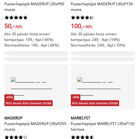
Puutarhapöytä MADERUP L90xP90
Puutarhapöytä MADERUP L90xP150
musta
musta




















50,-
100,-
/KPL
/KPL
Alin 30 päivän hinta ennen
Alin 30 päivän hinta ennen
kampanjaa: 149,- /kpl (-66%)
kampanjaa: 249,- /kpl (-59%)
Normaalihinta: 149,- /kpl (-66%)
Normaalihinta: 249,- /kpl (-59%)
-49%
-49%
Niin kauan kuin tavaraa riittää
Niin kauan kuin tavaraa riittää
MADERUP
MARIELYST
Puutarhapöytä MADERUP L90xP205
Puutarhapöytä MARIELYST L90xP150
musta
harmaa



















