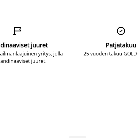


dinaaviset juuret
Patjatakuu
lmanlaajuinen yritys, jolla
25 vuoden takuu GOLD-p
andinaaviset juuret.