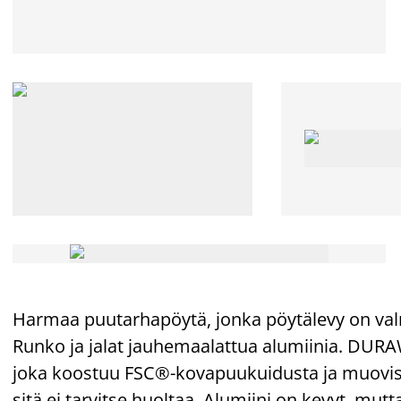
Harmaa puutarhapöytä, jonka pöytälevy on v
Runko ja jalat jauhemaalattua alumiinia. DU
joka koostuu FSC®-kovapuukuidusta ja muovista
sitä ei tarvitse huoltaa. Alumiini on kevyt, mutt