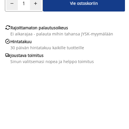
Vie ostoskoriin

Rajoittamaton palautusoikeus
Ei aikarajaa - palauta mihin tahansa JYSK-myymälään

Hintatakuu
30 päivän hintatakuu kaikille tuotteille

Joustava toimitus
Sinun valitsemasi nopea ja helppo toimitus