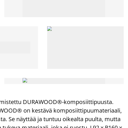
almistettu DURAWOOD®-komposiittipuusta.
RAWOOD® on kestävä komposiittipuumateriaali,
. Se näyttää ja tuntuu oikealta puulta, mutta
a tukeva materiaali, joka ei ruostu. L92 x P160 x