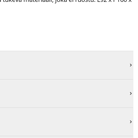


