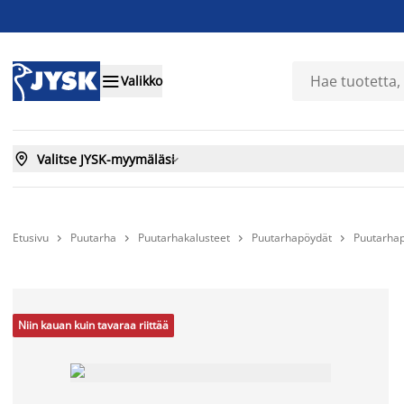

Valikko

Valitse JYSK-myymäläsi

Etusivu
Puutarha
Puutarhakalusteet
Puutarhapöydät
Puutarhap




Niin kauan kuin tavaraa riittää