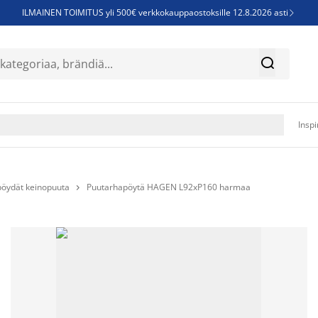
ILMAINEN TOIMITUS yli 500€ verkkokauppaostoksille 12.8.2026 asti

Parempiin uniin - Säästä jopa 60%


Sijauspatjoja - Säästä jopa 60%

Jenkkisänkyjä - Säästä jopa 60%

Inspi
öydät keinopuuta
Puutarhapöytä HAGEN L92xP160 harmaa
