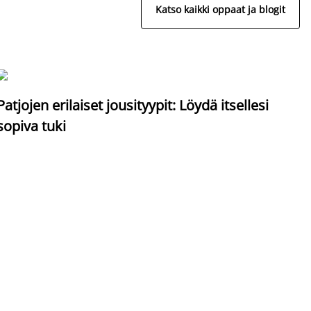
Katso kaikki oppaat ja blogit
S
Patjojen erilaiset jousityypit: Löydä itsellesi
sopiva tuki