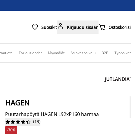



Suosikit
Kirjaudu sisään
Ostoskorisi
raatiota
Tarjouslehdet
Myymälät
Asiakaspalvelu
B2B
Työpaikat
HAGEN
Puutarhapöytä HAGEN L92xP160 harmaa
(
19
)










-70%