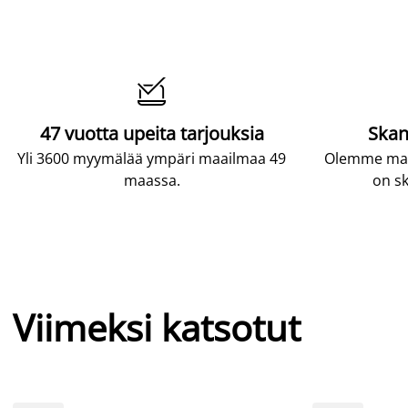

47 vuotta upeita tarjouksia
Skan
Yli 3600 myymälää ympäri maailmaa 49
Olemme maai
maassa.
on sk
Viimeksi katsotut