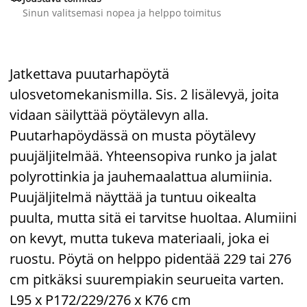
Sinun valitsemasi nopea ja helppo toimitus
Jatkettava puutarhapöytä
ulosvetomekanismilla. Sis. 2 lisälevyä, joita
vidaan säilyttää pöytälevyn alla.
Puutarhapöydässä on musta pöytälevy
puujäljitelmää. Yhteensopiva runko ja jalat
polyrottinkia ja jauhemaalattua alumiinia.
Puujäljitelmä näyttää ja tuntuu oikealta
puulta, mutta sitä ei tarvitse huoltaa. Alumiini
on kevyt, mutta tukeva materiaali, joka ei
ruostu. Pöytä on helppo pidentää 229 tai 276
cm pitkäksi suurempiakin seurueita varten.
L95 x P172/229/276 x K76 cm