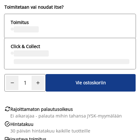
Toimitetaan vai noudat itse?
Toimitus
Click & Collect
Vie ostoskoriin

Rajoittamaton palautusoikeus
Ei aikarajaa - palauta mihin tahansa JYSK-myymälään

Hintatakuu
30 päivän hintatakuu kaikille tuotteille

Joustava toimitus