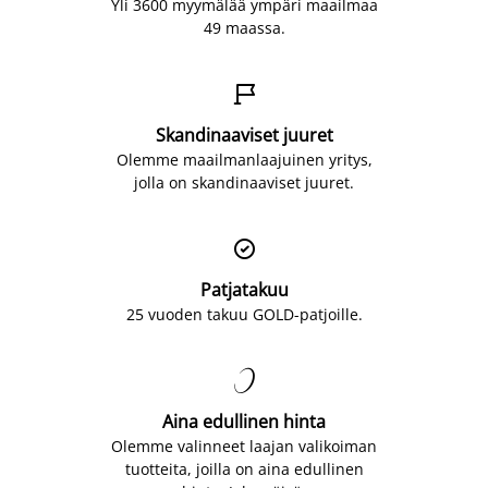
Yli 3600 myymälää ympäri maailmaa
49 maassa.

Skandinaaviset juuret
Olemme maailmanlaajuinen yritys,
jolla on skandinaaviset juuret.

Patjatakuu
25 vuoden takuu GOLD-patjoille.

Aina edullinen hinta
Olemme valinneet laajan valikoiman
tuotteita, joilla on aina edullinen