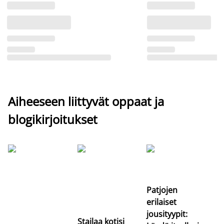
Aiheeseen liittyvät oppaat ja
blogikirjoitukset
Si
uu
va
Patjojen
erilaiset
jousityypit:
Stailaa kotisi