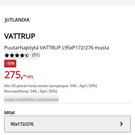
VATTRUP
Puutarhapöytä VATTRUP L95xP172/276 musta
(
51
)










-50%
275,-
/KPL
Alin 30 päivän hinta ennen kampanjaa: 549,- /kpl (-50%)
Normaalihinta: 549,- /kpl (-50%)
Lisäksi mahdolliset toimituskulut
Mitat

95x172/276