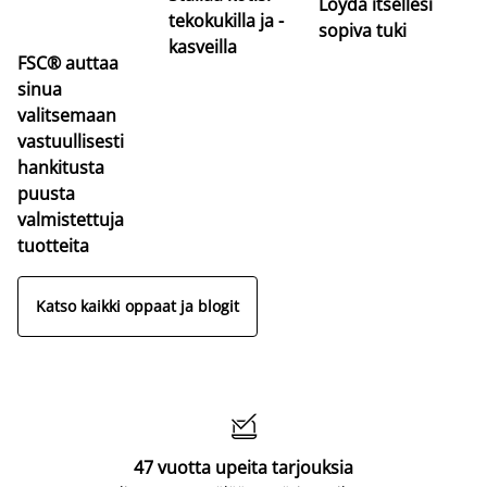
Löydä itsellesi
tekokukilla ja -
sopiva tuki
kasveilla
FSC® auttaa
sinua
valitsemaan
vastuullisesti
hankitusta
puusta
valmistettuja
tuotteita
Katso kaikki oppaat ja blogit

47 vuotta upeita tarjouksia