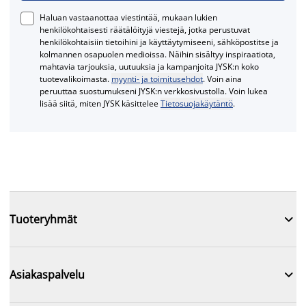
Haluan vastaanottaa viestintää, mukaan lukien
henkilökohtaisesti räätälöityjä viestejä, jotka perustuvat
henkilökohtaisiin tietoihini ja käyttäytymiseeni, sähköpostitse ja
kolmannen osapuolen medioissa. Näihin sisältyy inspiraatiota,
mahtavia tarjouksia, uutuuksia ja kampanjoita JYSK:n koko
tuotevalikoimasta.
myynti- ja toimitusehdot
. Voin aina
peruuttaa suostumukseni JYSK:n verkkosivustolla. Voin lukea
lisää siitä, miten JYSK käsittelee
Tietosuojakäytäntö
.

Tuoteryhmät

Asiakaspalvelu