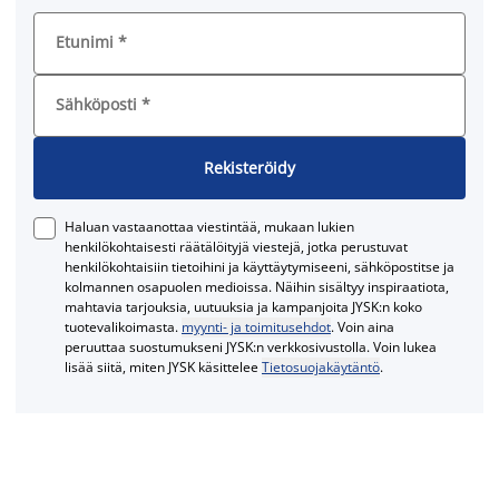
Etunimi
*
Sähköposti
*
Rekisteröidy
Haluan vastaanottaa viestintää, mukaan lukien
henkilökohtaisesti räätälöityjä viestejä, jotka perustuvat
henkilökohtaisiin tietoihini ja käyttäytymiseeni, sähköpostitse ja
kolmannen osapuolen medioissa. Näihin sisältyy inspiraatiota,
mahtavia tarjouksia, uutuuksia ja kampanjoita JYSK:n koko
tuotevalikoimasta.
myynti- ja toimitusehdot
. Voin aina
peruuttaa suostumukseni JYSK:n verkkosivustolla. Voin lukea
lisää siitä, miten JYSK käsittelee
Tietosuojakäytäntö
.