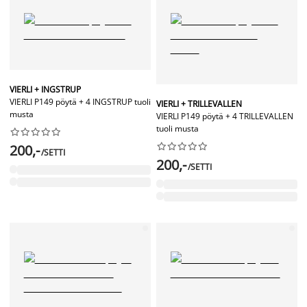
VIERLI + INGSTRUP
VIERLI P149 pöytä + 4 INGSTRUP tuoli
VIERLI + TRILLEVALLEN
musta
VIERLI P149 pöytä + 4 TRILLEVALLEN
tuoli musta




















200,-
/SETTI
200,-
/SETTI