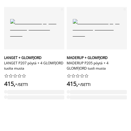
LANGET + GLOMFJORD
MADERUP + GLOMFJORD
LANGET P207 pöytä + 4 GLOMFJORD
MADERUP P205 pöytä + 4
tuolia musta
GLOMFJORD tuoli musta




















415,-
415,-
/SETTI
/SETTI