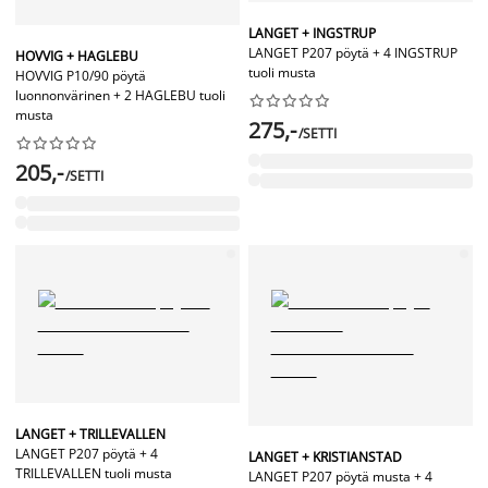
LANGET + INGSTRUP
LANGET P207 pöytä + 4 INGSTRUP
HOVVIG + HAGLEBU
tuoli musta
HOVVIG P10/90 pöytä
luonnonvärinen + 2 HAGLEBU tuoli










musta
275,-
/SETTI










205,-
/SETTI
LANGET + TRILLEVALLEN
LANGET P207 pöytä + 4
LANGET + KRISTIANSTAD
TRILLEVALLEN tuoli musta
LANGET P207 pöytä musta + 4