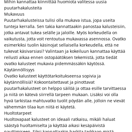
Mihin kannattaa kiinnittää huomiota valitessa uusia
puutarhakalusteita
Mukavuus
Puutarhakalusteissa tulisi olla mukava istua, jopa useita
tunteja kerralla. Sen takia kannattaakin panostaa kalusteisiin,
jotka antavat tukea selälle ja jaloille. Myös korkeudella on
vaikutusta, jotta voit rentoutua mukavassa asennossa. Ovatko
esimerkiksi tuolin käsinojat sellaisella korkeudella, että ne
tukevat käsivarsiasi? Valintaan ja kokeiluun kannattaa käyttää
reilusti aikaa ennen ostopäätöksen tekemistä, jotta tiedät
ovatko kalusteet mukavia pidemmässäkin käytössä.
Käytännöllisyys
Ovatko kalusteet käyttötarkoitukseensa sopivia ja
käytännöllisiä? Kokoontaitettavat ja pinottavat
puutarhakalusteet on helppo säilöä ja ottaa esille tarvittaessa
ja niitä on kätevä siirrellä tarpeen mukaan. Lisäksi voi olla
hyvä tarkistaa mahtuvatko tuolit pöydän alle, jolloin ne vievät
vähemmän tilaa kun niitä ei käytetä.
Huoltotarpeet
Huoltovapaat kalusteet on ideaali ratkaisu, mikäli haluat
säästyä huoltamiselta ja käyttää aikasi kesäpäivistä
nauttimiseen. Siksi kannattaakin harkita tarkkaan mistä