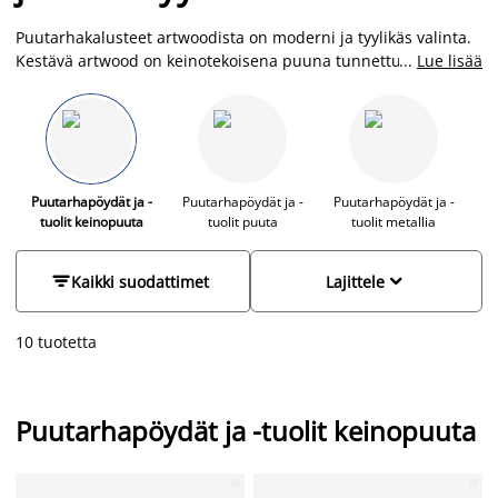
Puutarhakalusteet artwoodista on moderni ja tyylikäs valinta.
Kestävä artwood on keinotekoisena puuna tunnettu
...
Lue lisää
huoltovapaa ja säänkestävä materiaali, jossa yhdistyvät tyyli,
käytännöllisyys ja kestävyys. Se on UV-resistentti ja sietää
jään, lumen, sateen ja suoran auringonvalon. Artwood-
kalusteitamme voit siis pitää ulkona huoletta, ja ne on helppo
puhdistaa vedellä ja saippualla. Puutarhakalustesetit ulos
polyrottinkista, metallista ja artwoodista löydät JYSKistä
Puutarhapöydät ja -
Puutarhapöydät ja -
Puutarhapöydät ja -
tuolit keinopuuta
tuolit puuta
tuolit metallia
edulliseen hintaan ja laajasta valikoimasta.


Kaikki suodattimet
Lajittele
10 tuotetta
Puutarhapöydät ja -tuolit keinopuuta