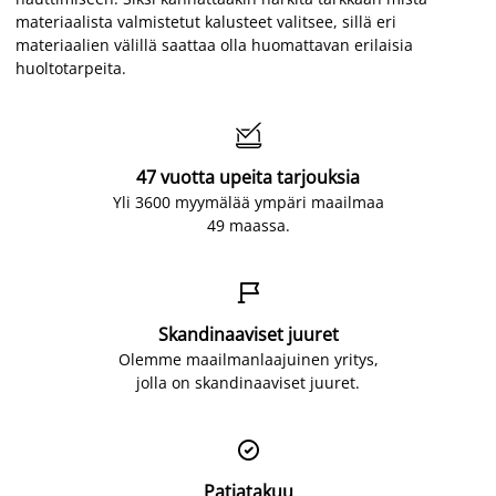
materiaalista valmistetut kalusteet valitsee, sillä eri
materiaalien välillä saattaa olla huomattavan erilaisia
huoltotarpeita.

47 vuotta upeita tarjouksia
Yli 3600 myymälää ympäri maailmaa
49 maassa.

Skandinaaviset juuret
Olemme maailmanlaajuinen yritys,
jolla on skandinaaviset juuret.

Patjatakuu