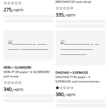
KRISTIANSTAD tuoli vihreä




















275,-
/SETTI
335,-
/SETTI
VIERLI + GLOMFJORD
VIERLI P149 pöytä + 4 GLOMFJORD
DAGSVAD + ILDERHUSE
tuoli musta
DAGSVAD P190 pöytä + 4
ILDERHUSE tuoli luonnonvärinen




















340,-
/SETTI
380,-
/SETTI