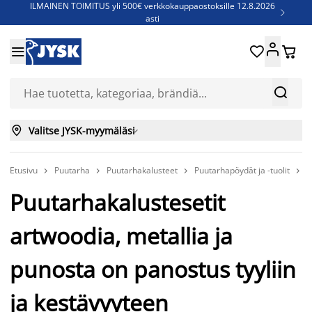
ILMAINEN TOIMITUS yli 500€ verkkokauppaostoksille 12.8.2026

asti
Parempiin uniin - Säästä jopa 60%





Sijauspatjoja - Säästä jopa 60%

Jenkkisänkyjä - Säästä jopa 60%



Valitse JYSK-myymäläsi

Etusivu
Puutarha
Puutarhakalusteet
Puutarhapöydät ja -tuolit
P




Puutarhakalustesetit
artwoodia, metallia ja
punosta on panostus tyyliin
ja kestävyyteen