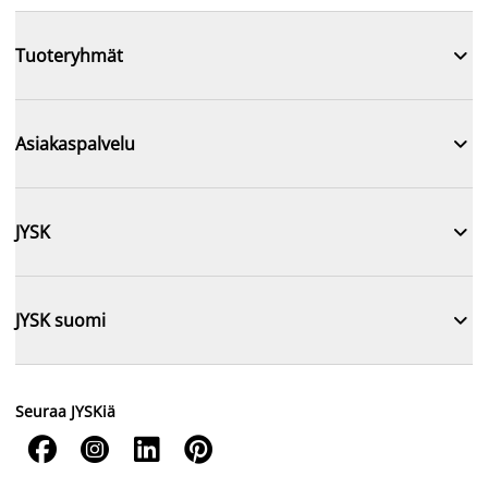

Tuoteryhmät

Asiakaspalvelu

JYSK

JYSK suomi
Seuraa JYSKiä



