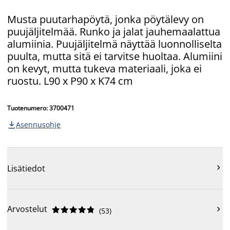
Musta puutarhapöytä, jonka pöytälevy on
puujäljitelmää. Runko ja jalat jauhemaalattua
alumiinia. Puujäljitelmä näyttää luonnolliselta
puulta, mutta sitä ei tarvitse huoltaa. Alumiini
on kevyt, mutta tukeva materiaali, joka ei
ruostu. L90 x P90 x K74 cm
Tuotenumero: 3700471
Asennusohje


Lisätiedot
Arvostelut











(
53
)