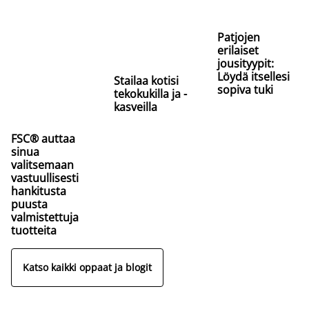
Patjojen
erilaiset
jousityypit:
Löydä itsellesi
Stailaa kotisi
sopiva tuki
tekokukilla ja -
kasveilla
FSC® auttaa
sinua
valitsemaan
vastuullisesti
hankitusta
puusta
valmistettuja
tuotteita
Katso kaikki oppaat ja blogit