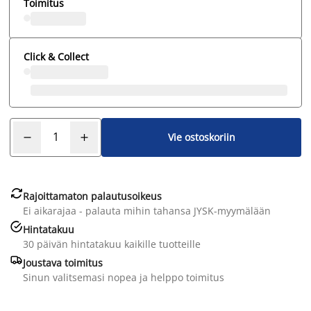
Toimitus
Click & Collect
Vie ostoskoriin

Rajoittamaton palautusoikeus
Ei aikarajaa - palauta mihin tahansa JYSK-myymälään

Hintatakuu
30 päivän hintatakuu kaikille tuotteille

Joustava toimitus
Sinun valitsemasi nopea ja helppo toimitus