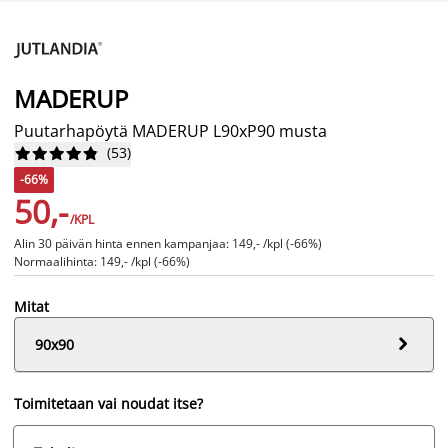
MADERUP
Puutarhapöytä MADERUP L90xP90 musta
(
53
)










-66%
50,-
/KPL
Alin 30 päivän hinta ennen kampanjaa: 149,- /kpl (-66%)
Normaalihinta: 149,- /kpl (-66%)
Mitat

90x90
Toimitetaan vai noudat itse?