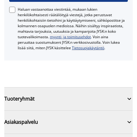
Haluan vastaanottaa viestintää, mukaan lukien
henkilökohtaisesti räätälöityjä viestejä, jotka perustuvat
henkilökohtaisiin tietoihini ja käyttäytymiseeni, sähköpostitse ja
kolmannen osapuolen medioissa. Näihin sisältyy inspiraatiota,
mahtavia tarjouksia, uutuuksia ja kampanjoita JYSK:n koko
tuotevalikoimasta.
myynti- ja toimitusehdot
. Voin aina
peruuttaa suostumukseni JYSK:n verkkosivustolla. Voin lukea
lisää siitä, miten JYSK käsittelee
Tietosuojakäytäntö
.

Tuoteryhmät

Asiakaspalvelu