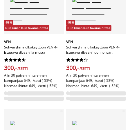
-53%
-53%
Niin kauan kuin tavaraa riittää
Niin kauan kuin tavaraa riittää
VEN
VEN
Sohvaryhmä ulkokäyttöön VEN 4-
Sohvaryhmä ulkokäyttöön VEN 4-
istuttava divaanilla musta
istuttava divaani luonnonvär.




















300,-
300,-
/SETTI
/SETTI
Alin 30 päivän hinta ennen
Alin 30 päivän hinta ennen
kampanjaa: 649,- /setti (-53%)
kampanjaa: 649,- /setti (-53%)
Normaalihinta: 649,- /setti (-53%)
Normaalihinta: 649,- /setti (-53%)