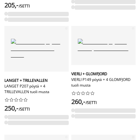
205,-
/SETTI
VIERLI + GLOMFJORD
VIERLI P149 pöytä + 4 GLOMFJORD
LANGET + TRILLEVALLEN
tuoli musta
LANGET P207 pöytä + 4
TRILLEVALLEN tuoli musta




















260,-
/SETTI
250,-
/SETTI