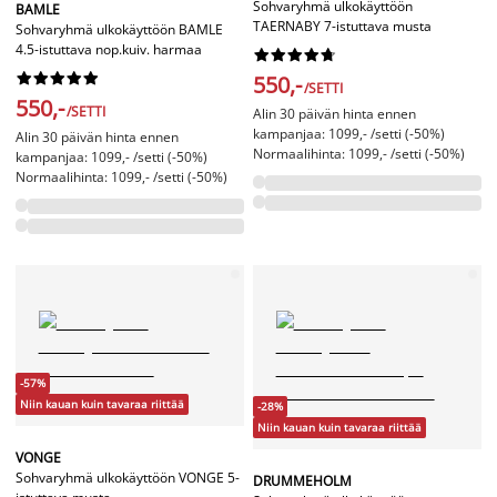
Sohvaryhmä ulkokäyttöön
BAMLE
TAERNABY 7-istuttava musta
Sohvaryhmä ulkokäyttöön BAMLE
4.5-istuttava nop.kuiv. harmaa




















550,-
/SETTI
550,-
/SETTI
Alin 30 päivän hinta ennen
kampanjaa: 1099,- /setti (-50%)
Alin 30 päivän hinta ennen
Normaalihinta: 1099,- /setti (-50%)
kampanjaa: 1099,- /setti (-50%)
Normaalihinta: 1099,- /setti (-50%)
-57%
Niin kauan kuin tavaraa riittää
-28%
Niin kauan kuin tavaraa riittää
VONGE
Sohvaryhmä ulkokäyttöön VONGE 5-
DRUMMEHOLM