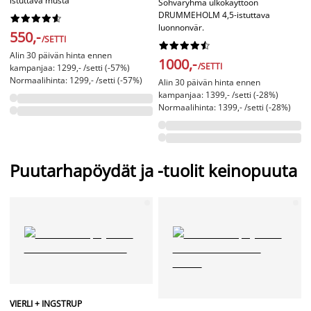
istuttava musta
Sohvaryhmä ulkokäyttöön
DRUMMEHOLM 4,5-istuttava










luonnonvär.
550,-
/SETTI










Alin 30 päivän hinta ennen
1000,-
/SETTI
kampanjaa: 1299,- /setti (-57%)
Normaalihinta: 1299,- /setti (-57%)
Alin 30 päivän hinta ennen
kampanjaa: 1399,- /setti (-28%)
Normaalihinta: 1399,- /setti (-28%)
Puutarhapöydät ja -tuolit keinopuuta
VIERLI + INGSTRUP