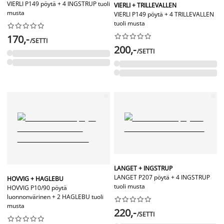
VIERLI P149 pöytä + 4 INGSTRUP tuoli
VIERLI + TRILLEVALLEN
musta
VIERLI P149 pöytä + 4 TRILLEVALLEN
tuoli musta




















170,-
/SETTI
200,-
/SETTI
LANGET + INGSTRUP
LANGET P207 pöytä + 4 INGSTRUP
HOVVIG + HAGLEBU
tuoli musta
HOVVIG P10/90 pöytä
luonnonvärinen + 2 HAGLEBU tuoli










musta
220,-
/SETTI









