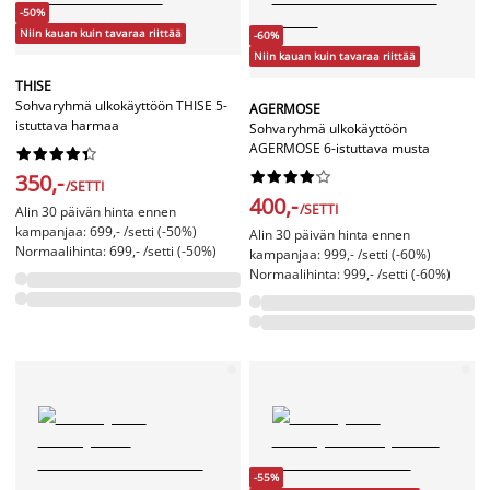
-50%
Niin kauan kuin tavaraa riittää
-60%
Niin kauan kuin tavaraa riittää
THISE
Sohvaryhmä ulkokäyttöön THISE 5-
AGERMOSE
istuttava harmaa
Sohvaryhmä ulkokäyttöön
AGERMOSE 6-istuttava musta




















350,-
/SETTI
400,-
/SETTI
Alin 30 päivän hinta ennen
kampanjaa: 699,- /setti (-50%)
Alin 30 päivän hinta ennen
Normaalihinta: 699,- /setti (-50%)
kampanjaa: 999,- /setti (-60%)
Normaalihinta: 999,- /setti (-60%)
-55%