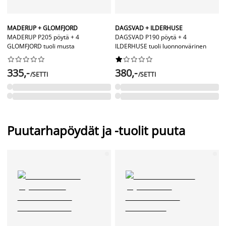
MADERUP + GLOMFJORD
DAGSVAD + ILDERHUSE
MADERUP P205 pöytä + 4
DAGSVAD P190 pöytä + 4
GLOMFJORD tuoli musta
ILDERHUSE tuoli luonnonvärinen




















335,-
380,-
/SETTI
/SETTI
Puutarhapöydät ja -tuolit puuta