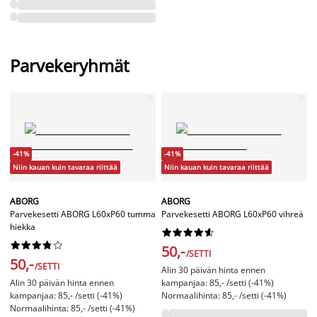
Parvekeryhmät
-41%
-41%
Niin kauan kuin tavaraa riittää
Niin kauan kuin tavaraa riittää
ABORG
ABORG
Parvekesetti ABORG L60xP60 tumma
Parvekesetti ABORG L60xP60 vihreä
hiekka




















50,-
/SETTI
50,-
/SETTI
Alin 30 päivän hinta ennen
Alin 30 päivän hinta ennen
kampanjaa: 85,- /setti (-41%)
kampanjaa: 85,- /setti (-41%)
Normaalihinta: 85,- /setti (-41%)
Normaalihinta: 85,- /setti (-41%)