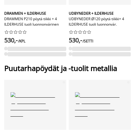
DRAMMEN + ILDERHUSE
UDBYNEDER + ILDERHUSE
DRAMMEN P210 pöytä tiikki + 4
UDBYNEDER Ø120 pöytä tiikki+ 4
ILDERHUSE tuoli luonnonvärinen
ILDERHUSE tuoli luonnonvär.




















530,-
530,-
/KPL
/SETTI
Puutarhapöydät ja -tuolit metallia