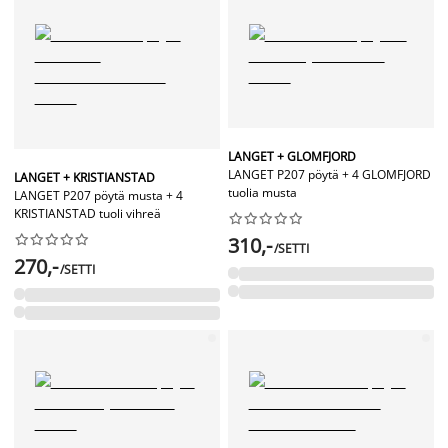
LANGET + GLOMFJORD
LANGET P207 pöytä + 4 GLOMFJORD
LANGET + KRISTIANSTAD
tuolia musta
LANGET P207 pöytä musta + 4
KRISTIANSTAD tuoli vihreä




















310,-
/SETTI
270,-
/SETTI