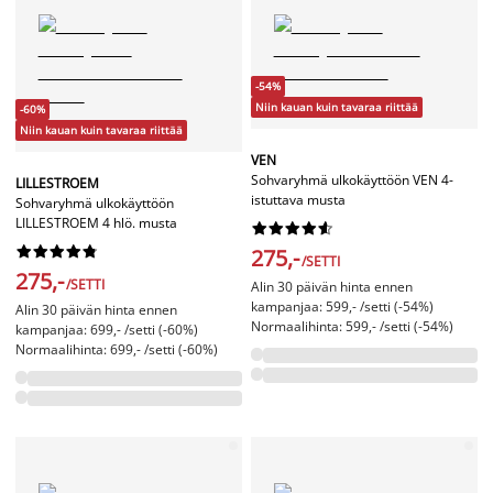
-54%
Niin kauan kuin tavaraa riittää
-60%
Niin kauan kuin tavaraa riittää
VEN
Sohvaryhmä ulkokäyttöön VEN 4-
LILLESTROEM
istuttava musta
Sohvaryhmä ulkokäyttöön
LILLESTROEM 4 hlö. musta




















275,-
/SETTI
275,-
/SETTI
Alin 30 päivän hinta ennen
kampanjaa: 599,- /setti (-54%)
Alin 30 päivän hinta ennen
Normaalihinta: 599,- /setti (-54%)
kampanjaa: 699,- /setti (-60%)
Normaalihinta: 699,- /setti (-60%)