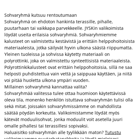
Sohvaryhmä kutsuu rentoutumaan
Sohvaryhmä on ehdoton hankinta terassille, pihalle,
puutarhaan tai vaikkapa parvekkeelle. JYSKin valikoimista
löydät useita erilaisia sohvaryhmiä. Sohvaryhmiemme
kalusteet on valmistettu kestävistä ja erittäin helppohoitoisista
materiaaleista, jotka säilyvät hyvin ulkona säästä riippumatta.
Yleinen tuoleissa ja sohvissa käytetty materiaali on
polyrottinki, joka on valmistettu synteettisistä materiaaleista.
Polyrottinkikalusteet ovat erittäin helppohoitoisia, sillä ne saa
helposti puhdistettua vain vettä ja saippuaa käyttäen, ja niitä
voi pitää huoletta ulkona ympäri vuoden.
Millainen sohvaryhmä kannattaa valita?
Sohvaryhmää valitessa tulee ottaa huomioon käytettävissä
oleva tila, monenko henkilön istuttava sohvaryhmän tulisi olla
sekä mitat. Joissakin sohvaryhmissämme on mahdollista
säätää pöydän korkeutta. Valikoimistamme löydät myös
kätevät moduulisohvat, jonka moduulit voit asetella juuri
omalle pihallesi tai terassillesi sopivaksi.
Haluaisitko sohvaryhmän alle tyylikkään maton?
Tutustu
valikoimaamme puutarhatarvikkeita
ja löydä mieleisesi