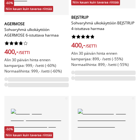
Niin kauan kuin tavaraa riittää
-60%
Niin kauan kuin tavaraa riittää
BEJSTRUP
Sohvaryhmä ulkokäyttöön BEJSTRUP
AGERMOSE
4-istuttava harmaa
Sohvaryhmä ulkokäyttöön
AGERMOSE 6-istuttava harmaa




















400,-
/SETTI
400,-
/SETTI
Alin 30 päivän hinta ennen
kampanjaa: 899,- /setti (-55%)
Alin 30 päivän hinta ennen
Normaalihinta: 899,- /setti (-55%)
kampanjaa: 999,- /setti (-60%)
Normaalihinta: 999,- /setti (-60%)
-50%
Niin kauan kuin tavaraa riittää