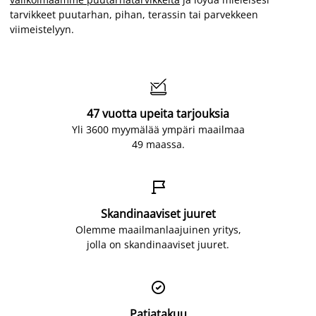
tarvikkeet puutarhan, pihan, terassin tai parvekkeen
viimeistelyyn.

47 vuotta upeita tarjouksia
Yli 3600 myymälää ympäri maailmaa
49 maassa.

Skandinaaviset juuret
Olemme maailmanlaajuinen yritys,
jolla on skandinaaviset juuret.

Patjatakuu