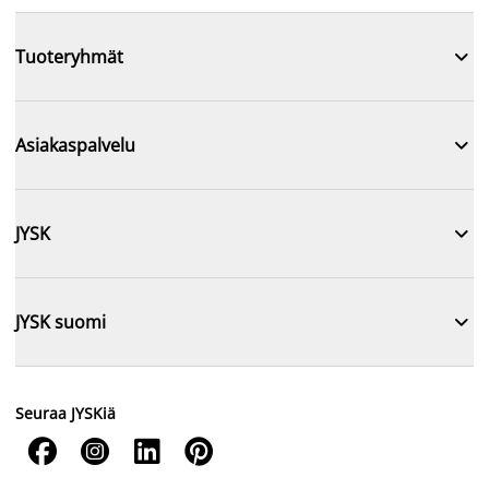

Tuoteryhmät

Asiakaspalvelu

JYSK

JYSK suomi
Seuraa JYSKiä



