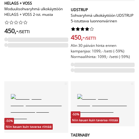
HELAGS + VOSS
Moduulisohvaryhmä ulkokäyttöön
UDSTRUP
HELAGS + VOSS 2-ist. musta
Sohvaryhmä ulkokäyttöön UDSTRUP
5-istuttava luonnonvärinen




















450,-
/SETTI
450,-
/SETTI
Alin 30 päivän hinta ennen
kampanjaa: 1099,- /setti (-59%)
Normaalihinta: 1099,- /setti (-59%)
-50%
Niin kauan kuin tavaraa riittää
-50%
Niin kauan kuin tavaraa riittää
TAERNABY