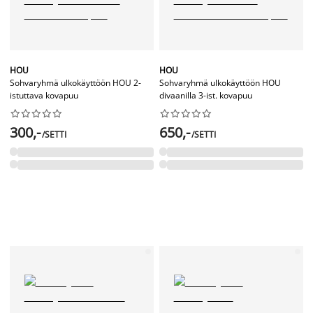
HOU
HOU
Sohvaryhmä ulkokäyttöön HOU 2-
Sohvaryhmä ulkokäyttöön HOU
istuttava kovapuu
divaanilla 3-ist. kovapuu




















300,-
650,-
/SETTI
/SETTI