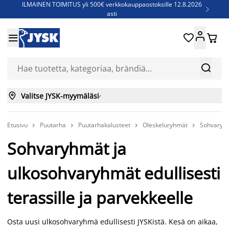
ILMAINEN TOIMITUS yli 500€ verkkokauppaostoksille 12.8.2026

asti
Parempiin uniin - Säästä jopa 60%





Sijauspatjoja - Säästä jopa 60%

Jenkkisänkyjä - Säästä jopa 60%



Valitse JYSK-myymäläsi

Etusivu
Puutarha
Puutarhakalusteet
Oleskeluryhmät
Sohvaryh




Sohvaryhmät ja
ulkosohvaryhmät edullisesti
terassille ja parvekkeelle
Osta uusi ulkosohvaryhmä edullisesti JYSKistä. Kesä on aikaa,