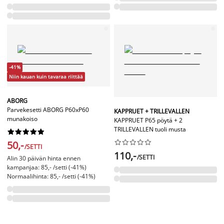
-41%
Niin kauan kuin tavaraa riittää
ABORG
Parvekesetti ABORG P60xP60
KAPPRUET + TRILLEVALLEN
munakoiso
KAPPRUET P65 pöytä + 2
TRILLEVALLEN tuoli musta




















50,-
/SETTI
110,-
/SETTI
Alin 30 päivän hinta ennen
kampanjaa: 85,- /setti (-41%)
Normaalihinta: 85,- /setti (-41%)