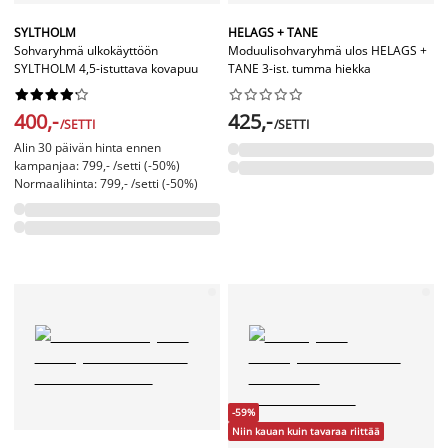
SYLTHOLM
HELAGS + TANE
Sohvaryhmä ulkokäyttöön
Moduulisohvaryhmä ulos HELAGS +
SYLTHOLM 4,5-istuttava kovapuu
TANE 3-ist. tumma hiekka




















400,-
425,-
/SETTI
/SETTI
Alin 30 päivän hinta ennen
kampanjaa: 799,- /setti (-50%)
Normaalihinta: 799,- /setti (-50%)
-59%
Niin kauan kuin tavaraa riittää