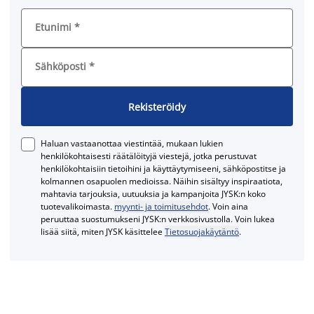
Etunimi
*
Sähköposti
*
Rekisteröidy
Haluan vastaanottaa viestintää, mukaan lukien
henkilökohtaisesti räätälöityjä viestejä, jotka perustuvat
henkilökohtaisiin tietoihini ja käyttäytymiseeni, sähköpostitse ja
kolmannen osapuolen medioissa. Näihin sisältyy inspiraatiota,
mahtavia tarjouksia, uutuuksia ja kampanjoita JYSK:n koko
tuotevalikoimasta.
myynti- ja toimitusehdot
. Voin aina
peruuttaa suostumukseni JYSK:n verkkosivustolla. Voin lukea
lisää siitä, miten JYSK käsittelee
Tietosuojakäytäntö
.