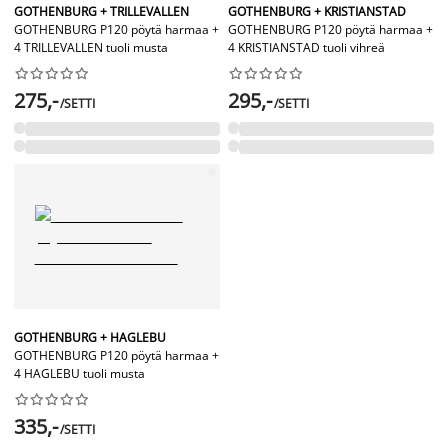
GOTHENBURG + TRILLEVALLEN
GOTHENBURG + KRISTIANSTAD
GOTHENBURG P120 pöytä harmaa +
GOTHENBURG P120 pöytä harmaa +
4 TRILLEVALLEN tuoli musta
4 KRISTIANSTAD tuoli vihreä




















275,-
295,-
/SETTI
/SETTI
GOTHENBURG + HAGLEBU
GOTHENBURG P120 pöytä harmaa +
4 HAGLEBU tuoli musta










335,-
/SETTI