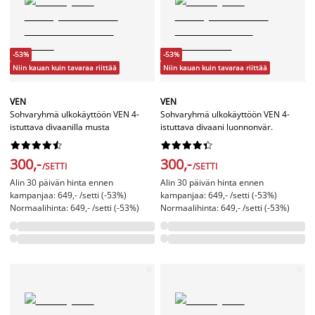
-53%
-53%
Niin kauan kuin tavaraa riittää
Niin kauan kuin tavaraa riittää
VEN
VEN
Sohvaryhmä ulkokäyttöön VEN 4-
Sohvaryhmä ulkokäyttöön VEN 4-
istuttava divaanilla musta
istuttava divaani luonnonvär.




















300,-
300,-
/SETTI
/SETTI
Alin 30 päivän hinta ennen
Alin 30 päivän hinta ennen
kampanjaa: 649,- /setti (-53%)
kampanjaa: 649,- /setti (-53%)
Normaalihinta: 649,- /setti (-53%)
Normaalihinta: 649,- /setti (-53%)