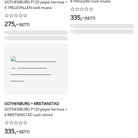
4 HAGLEBU tuoli musta
GOTHENBURG P120 pöytä harmaa +
4 TRILLEVALLEN tuoli musta




















335,-
/SETTI
275,-
/SETTI
GOTHENBURG + KRISTIANSTAD
GOTHENBURG P120 pöytä harmaa +
4 KRISTIANSTAD tuoli vihreä










335,-
/SETTI