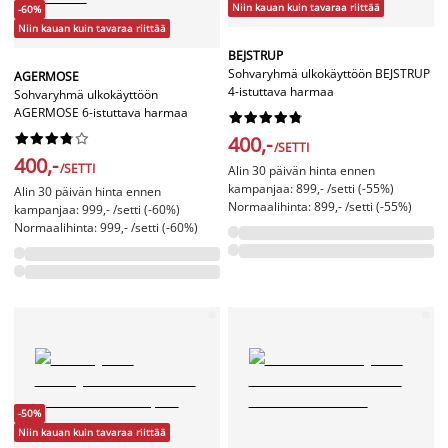
Niin kauan kuin tavaraa riittää
-60%
Niin kauan kuin tavaraa riittää
BEJSTRUP
Sohvaryhmä ulkokäyttöön BEJSTRUP
AGERMOSE
4-istuttava harmaa
Sohvaryhmä ulkokäyttöön
AGERMOSE 6-istuttava harmaa




















400,-
/SETTI
400,-
/SETTI
Alin 30 päivän hinta ennen
kampanjaa: 899,- /setti (-55%)
Alin 30 päivän hinta ennen
Normaalihinta: 899,- /setti (-55%)
kampanjaa: 999,- /setti (-60%)
Normaalihinta: 999,- /setti (-60%)
-50%
Niin kauan kuin tavaraa riittää