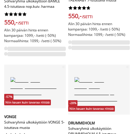
TAERNABY 7-istuttava musta
Sohvaryhmä ulkokäyttöön BAMLE
4.5-istuttava nop.kuiv. harmaa




















550,-
/SETTI
550,-
/SETTI
Alin 30 päivän hinta ennen
kampanjaa: 1099,- /setti (-50%)
Alin 30 päivän hinta ennen
Normaalihinta: 1099,- /setti (-50%)
kampanjaa: 1099,- /setti (-50%)
Normaalihinta: 1099,- /setti (-50%)
-57%
Niin kauan kuin tavaraa riittää
-28%
Niin kauan kuin tavaraa riittää
VONGE
Sohvaryhmä ulkokäyttöön VONGE 5-
DRUMMEHOLM
istuttava musta
Sohvaryhmä ulkokäyttöön
DRUMMEHOLM 4,5-istuttava