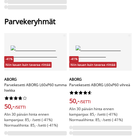
Parvekeryhmät
-41%
-41%
Niin kauan kuin tavaraa riittää
Niin kauan kuin tavaraa riittää
ABORG
ABORG
Parvekesetti ABORG L60xP60 tumma
Parvekesetti ABORG L60xP60 vihreä
hiekka




















50,-
/SETTI
50,-
/SETTI
Alin 30 päivän hinta ennen
Alin 30 päivän hinta ennen
kampanjaa: 85,- /setti (-41%)
kampanjaa: 85,- /setti (-41%)
Normaalihinta: 85,- /setti (-41%)
Normaalihinta: 85,- /setti (-41%)