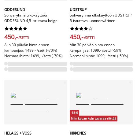
ODDESUND
UDSTRUP
Sohvaryhmä ulkokäyttöön
Sohvaryhmä ulkokäyttöön UDSTRUP
ODDESUND 4,5-istuttava beige
5-istuttava luonnonvärinen




















450,-
450,-
/SETTI
/SETTI
Alin 30 päivän hinta ennen
Alin 30 päivän hinta ennen
kampanjaa: 1499,- /setti (-70%)
kampanjaa: 1099,- /setti (-59%)
Normaalihinta: 1499,- /setti (-70%)
Normaalihinta: 1099,- /setti (-59%)
-58%
Niin kauan kuin tavaraa riittää
HELAGS + VOSS
KIRKENES