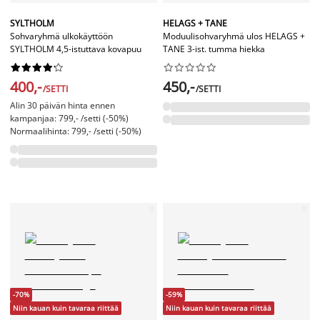
SYLTHOLM
HELAGS + TANE
Sohvaryhmä ulkokäyttöön
Moduulisohvaryhmä ulos HELAGS +
SYLTHOLM 4,5-istuttava kovapuu
TANE 3-ist. tumma hiekka




















400,-
450,-
/SETTI
/SETTI
Alin 30 päivän hinta ennen
kampanjaa: 799,- /setti (-50%)
Normaalihinta: 799,- /setti (-50%)
-70%
-59%
Niin kauan kuin tavaraa riittää
Niin kauan kuin tavaraa riittää