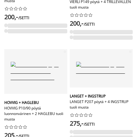
musta
VIERLI P149 pöytä + 4 TRILLEVALLEN
tuoli musta




















200,-
/SETTI
200,-
/SETTI
LANGET + INGSTRUP
LANGET P207 pöytä + 4 INGSTRUP
HOVVIG + HAGLEBU
tuoli musta
HOVVIG P10/90 pöytä
luonnonvärinen + 2 HAGLEBU tuoli










musta
275,-
/SETTI










205,-
/SETTI