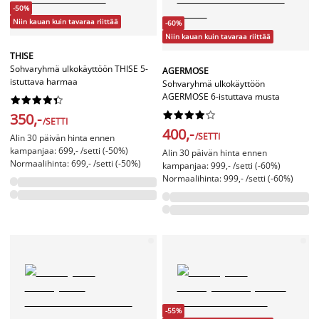
-50%
Niin kauan kuin tavaraa riittää
-60%
Niin kauan kuin tavaraa riittää
THISE
Sohvaryhmä ulkokäyttöön THISE 5-
AGERMOSE
istuttava harmaa
Sohvaryhmä ulkokäyttöön
AGERMOSE 6-istuttava musta




















350,-
/SETTI
400,-
/SETTI
Alin 30 päivän hinta ennen
kampanjaa: 699,- /setti (-50%)
Alin 30 päivän hinta ennen
Normaalihinta: 699,- /setti (-50%)
kampanjaa: 999,- /setti (-60%)
Normaalihinta: 999,- /setti (-60%)
-55%