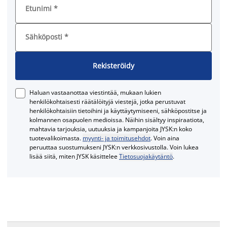
Etunimi
*
Sähköposti
*
Rekisteröidy
Haluan vastaanottaa viestintää, mukaan lukien
henkilökohtaisesti räätälöityjä viestejä, jotka perustuvat
henkilökohtaisiin tietoihini ja käyttäytymiseeni, sähköpostitse ja
kolmannen osapuolen medioissa. Näihin sisältyy inspiraatiota,
mahtavia tarjouksia, uutuuksia ja kampanjoita JYSK:n koko
tuotevalikoimasta.
myynti- ja toimitusehdot
. Voin aina
peruuttaa suostumukseni JYSK:n verkkosivustolla. Voin lukea
lisää siitä, miten JYSK käsittelee
Tietosuojakäytäntö
.