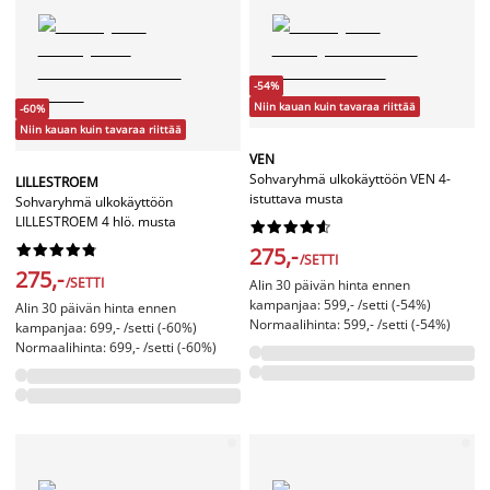
-54%
Niin kauan kuin tavaraa riittää
-60%
Niin kauan kuin tavaraa riittää
VEN
Sohvaryhmä ulkokäyttöön VEN 4-
LILLESTROEM
istuttava musta
Sohvaryhmä ulkokäyttöön
LILLESTROEM 4 hlö. musta




















275,-
/SETTI
275,-
/SETTI
Alin 30 päivän hinta ennen
kampanjaa: 599,- /setti (-54%)
Alin 30 päivän hinta ennen
Normaalihinta: 599,- /setti (-54%)
kampanjaa: 699,- /setti (-60%)
Normaalihinta: 699,- /setti (-60%)