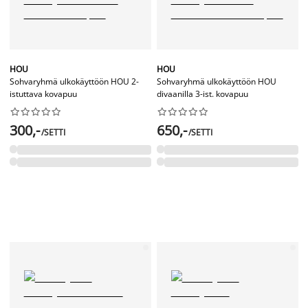
HOU
HOU
Sohvaryhmä ulkokäyttöön HOU 2-
Sohvaryhmä ulkokäyttöön HOU
istuttava kovapuu
divaanilla 3-ist. kovapuu




















300,-
650,-
/SETTI
/SETTI