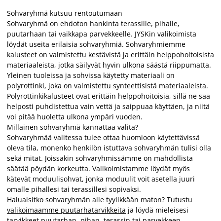
Sohvaryhmä kutsuu rentoutumaan
Sohvaryhmä on ehdoton hankinta terassille, pihalle,
puutarhaan tai vaikkapa parvekkeelle. JYSKin valikoimista
löydät useita erilaisia sohvaryhmiä. Sohvaryhmiemme
kalusteet on valmistettu kestävistä ja erittäin helppohoitoisista
materiaaleista, jotka säilyvät hyvin ulkona säästä riippumatta.
Yleinen tuoleissa ja sohvissa käytetty materiaali on
polyrottinki, joka on valmistettu synteettisistä materiaaleista.
Polyrottinkikalusteet ovat erittäin helppohoitoisia, sillä ne saa
helposti puhdistettua vain vettä ja saippuaa käyttäen, ja niitä
voi pitää huoletta ulkona ympäri vuoden.
Millainen sohvaryhmä kannattaa valita?
Sohvaryhmää valitessa tulee ottaa huomioon käytettävissä
oleva tila, monenko henkilön istuttava sohvaryhmän tulisi olla
sekä mitat. Joissakin sohvaryhmissämme on mahdollista
säätää pöydän korkeutta. Valikoimistamme löydät myös
kätevät moduulisohvat, jonka moduulit voit asetella juuri
omalle pihallesi tai terassillesi sopivaksi.
Haluaisitko sohvaryhmän alle tyylikkään maton?
Tutustu
valikoimaamme puutarhatarvikkeita
ja löydä mieleisesi
tarvikkeet puutarhan, pihan, terassin tai parvekkeen