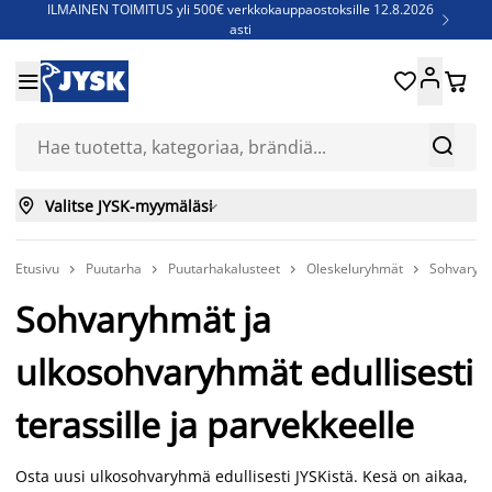
ILMAINEN TOIMITUS yli 500€ verkkokauppaostoksille 12.8.2026

asti
Parempiin uniin - Säästä jopa 60%





Sijauspatjoja - Säästä jopa 60%

Jenkkisänkyjä - Säästä jopa 60%



Valitse JYSK-myymäläsi

Etusivu
Puutarha
Puutarhakalusteet
Oleskeluryhmät
Sohvaryh




Sohvaryhmät ja
ulkosohvaryhmät edullisesti
terassille ja parvekkeelle
Osta uusi ulkosohvaryhmä edullisesti JYSKistä. Kesä on aikaa,