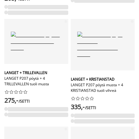
LANGET + TRILLEVALLEN
LANGET P207 pöytä + 4
LANGET + KRISTIANSTAD
TRILLEVALLEN tuoli musta
LANGET P207 pöytä musta + 4
KRISTIANSTAD tuoli vihreä




















275,-
/SETTI
335,-
/SETTI