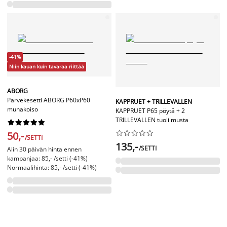
-41%
Niin kauan kuin tavaraa riittää
ABORG
Parvekesetti ABORG P60xP60
KAPPRUET + TRILLEVALLEN
munakoiso
KAPPRUET P65 pöytä + 2
TRILLEVALLEN tuoli musta




















50,-
/SETTI
135,-
/SETTI
Alin 30 päivän hinta ennen
kampanjaa: 85,- /setti (-41%)
Normaalihinta: 85,- /setti (-41%)