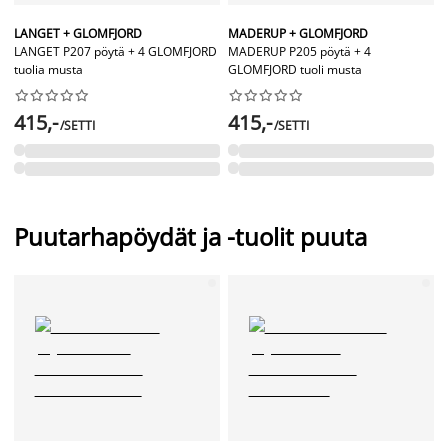
LANGET + GLOMFJORD
MADERUP + GLOMFJORD
LANGET P207 pöytä + 4 GLOMFJORD
MADERUP P205 pöytä + 4
tuolia musta
GLOMFJORD tuoli musta




















415,-
415,-
/SETTI
/SETTI
Puutarhapöydät ja -tuolit puuta