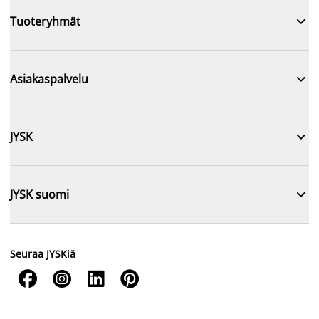

Tuoteryhmät

Asiakaspalvelu

JYSK

JYSK suomi
Seuraa JYSKiä



