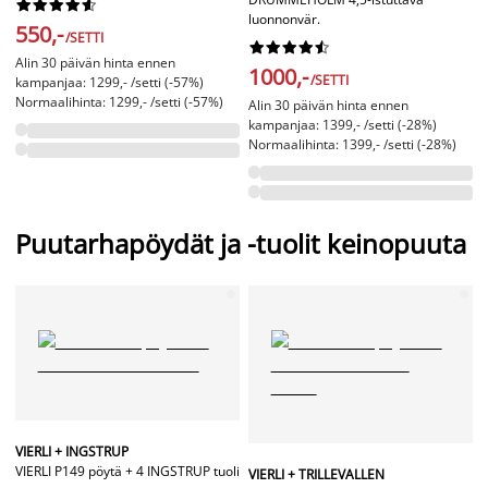










luonnonvär.
550,-
/SETTI










Alin 30 päivän hinta ennen
1000,-
/SETTI
kampanjaa: 1299,- /setti (-57%)
Normaalihinta: 1299,- /setti (-57%)
Alin 30 päivän hinta ennen
kampanjaa: 1399,- /setti (-28%)
Normaalihinta: 1399,- /setti (-28%)
Puutarhapöydät ja -tuolit keinopuuta
VIERLI + INGSTRUP
VIERLI P149 pöytä + 4 INGSTRUP tuoli
VIERLI + TRILLEVALLEN