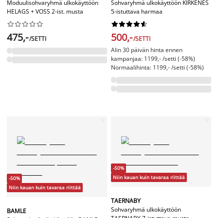
Moduulisohvaryhmä ulkokäyttöön
Sohvaryhmä ulkokäyttöön KIRKENES
HELAGS + VOSS 2-ist. musta
5-istuttava harmaa




















475,-
500,-
/SETTI
/SETTI
Alin 30 päivän hinta ennen
kampanjaa: 1199,- /setti (-58%)
Normaalihinta: 1199,- /setti (-58%)
-50%
Niin kauan kuin tavaraa riittää
-50%
Niin kauan kuin tavaraa riittää
TAERNABY
Sohvaryhmä ulkokäyttöön
BAMLE