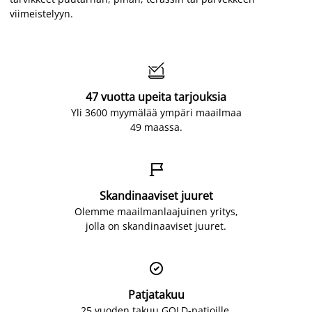
viimeistelyyn.

47 vuotta upeita tarjouksia
Yli 3600 myymälää ympäri maailmaa
49 maassa.

Skandinaaviset juuret
Olemme maailmanlaajuinen yritys,
jolla on skandinaaviset juuret.

Patjatakuu
25 vuoden takuu GOLD-patjoille.