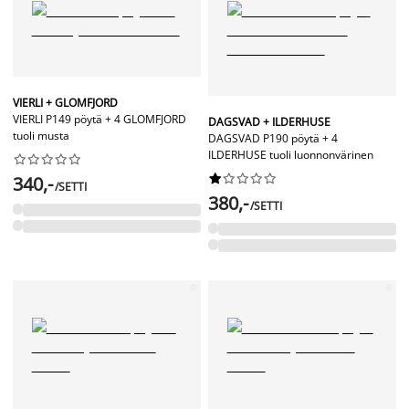
VIERLI + GLOMFJORD
VIERLI P149 pöytä + 4 GLOMFJORD
DAGSVAD + ILDERHUSE
tuoli musta
DAGSVAD P190 pöytä + 4
ILDERHUSE tuoli luonnonvärinen




















340,-
/SETTI
380,-
/SETTI