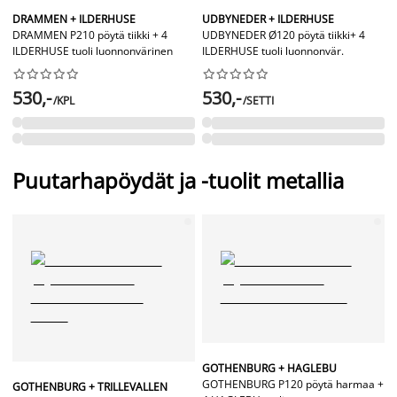
DRAMMEN + ILDERHUSE
UDBYNEDER + ILDERHUSE
DRAMMEN P210 pöytä tiikki + 4
UDBYNEDER Ø120 pöytä tiikki+ 4
ILDERHUSE tuoli luonnonvärinen
ILDERHUSE tuoli luonnonvär.




















530,-
530,-
/KPL
/SETTI
Puutarhapöydät ja -tuolit metallia
GOTHENBURG + HAGLEBU
GOTHENBURG P120 pöytä harmaa +
GOTHENBURG + TRILLEVALLEN