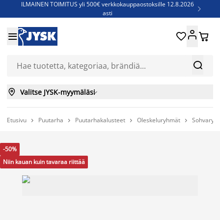
ILMAINEN TOIMITUS yli 500€ verkkokauppaostoksille 12.8.2026

asti
Parempiin uniin - Säästä jopa 60%





Sijauspatjoja - Säästä jopa 60%

Jenkkisänkyjä - Säästä jopa 60%



Valitse JYSK-myymäläsi

Etusivu
Puutarha
Puutarhakalusteet
Oleskeluryhmät
Sohvaryh




-50%
Niin kauan kuin tavaraa riittää