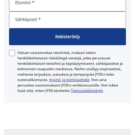
Etunimi
*
Sähköposti
*
Rekisteröidy
Haluan vastaanottaa viestintää, mukaan lukien
henkilökohtaisesti räätälöityjä viestejä, jotka perustuvat
henkilökohtaisiin tietoihini ja käyttäytymiseeni, sähköpostitse ja
kolmannen osapuolen medioissa. Näihin sisältyy inspiraatiota,
mahtavia tarjouksia, uutuuksia ja kampanjoita JYSK:n koko
tuotevalikoimasta.
myynti- ja toimitusehdot
. Voin aina
peruuttaa suostumukseni JYSK:n verkkosivustolla. Voin lukea
lisää siitä, miten JYSK käsittelee
Tietosuojakäytäntö
.