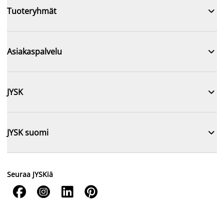

Tuoteryhmät

Asiakaspalvelu

JYSK

JYSK suomi
Seuraa JYSKiä



