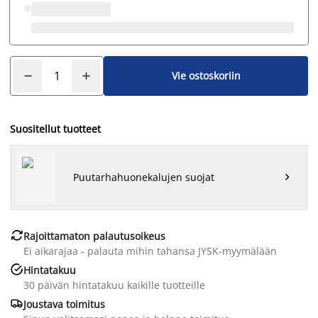
Vie ostoskoriin
Suositellut tuotteet
Puutarhahuonekalujen suojat


Rajoittamaton palautusoikeus
Ei aikarajaa - palauta mihin tahansa JYSK-myymälään

Hintatakuu
30 päivän hintatakuu kaikille tuotteille

Joustava toimitus