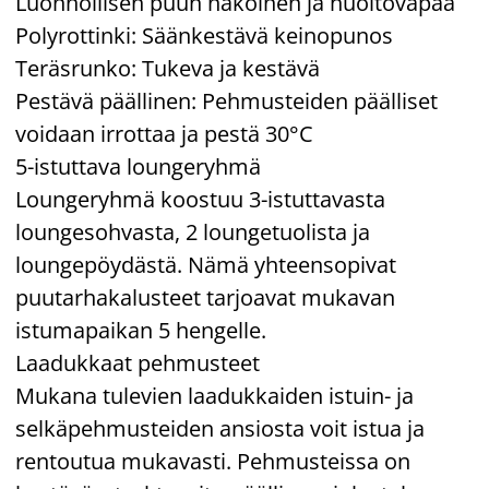
Luonnollisen puun näköinen ja huoltovapaa
Polyrottinki: Säänkestävä keinopunos
Teräsrunko: Tukeva ja kestävä
Pestävä päällinen: Pehmusteiden päälliset
voidaan irrottaa ja pestä 30°C
5-istuttava loungeryhmä
Loungeryhmä koostuu 3-istuttavasta
loungesohvasta, 2 loungetuolista ja
loungepöydästä. Nämä yhteensopivat
puutarhakalusteet tarjoavat mukavan
istumapaikan 5 hengelle.
Laadukkaat pehmusteet
Mukana tulevien laadukkaiden istuin- ja
selkäpehmusteiden ansiosta voit istua ja
rentoutua mukavasti. Pehmusteissa on