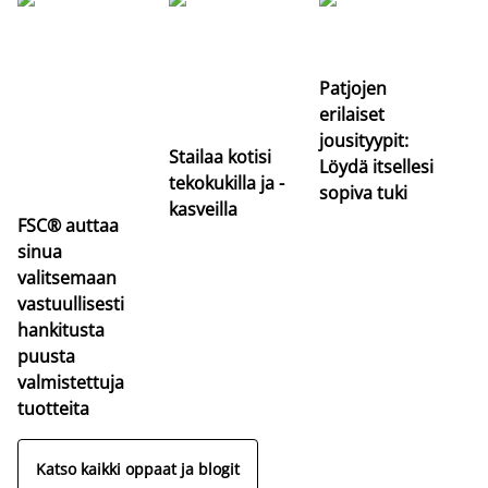
Si
uu
va
Patjojen
erilaiset
jousityypit:
Stailaa kotisi
Löydä itsellesi
tekokukilla ja -
sopiva tuki
kasveilla
FSC® auttaa
sinua
valitsemaan
vastuullisesti
hankitusta
puusta
valmistettuja
tuotteita
Katso kaikki oppaat ja blogit