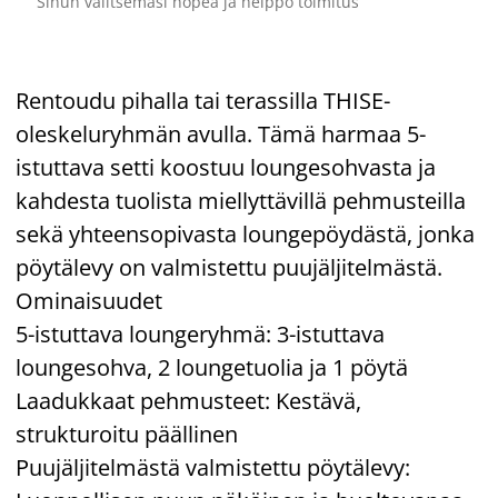
Sinun valitsemasi nopea ja helppo toimitus
Rentoudu pihalla tai terassilla THISE-
oleskeluryhmän avulla. Tämä harmaa 5-
istuttava setti koostuu loungesohvasta ja
kahdesta tuolista miellyttävillä pehmusteilla
sekä yhteensopivasta loungepöydästä, jonka
pöytälevy on valmistettu puujäljitelmästä.
Ominaisuudet
5-istuttava loungeryhmä: 3-istuttava
loungesohva, 2 loungetuolia ja 1 pöytä
Laadukkaat pehmusteet: Kestävä,
strukturoitu päällinen
Puujäljitelmästä valmistettu pöytälevy: