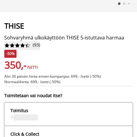
THISE
Sohvaryhmä ulkokäyttöön THISE 5-istuttava harmaa
(
93
)










-50%
350,-
/SETTI
Alin 30 päivän hinta ennen kampanjaa: 699,- /setti (-50%)
Normaalihinta: 699,- /setti (-50%)
Toimitetaan vai noudat itse?
Toimitus
Click & Collect