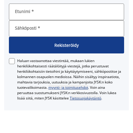
Etunimi
*
Sähköposti
*
Rekisteröidy
Haluan vastaanottaa viestintää, mukaan lukien
henkilökohtaisesti räätälöityjä viestejä, jotka perustuvat
henkilökohtaisiin tietoihini ja käyttäytymiseeni, sähköpostitse ja
kolmannen osapuolen medioissa. Näihin sisältyy inspiraatiota,
mahtavia tarjouksia, uutuuksia ja kampanjoita JYSK:n koko
tuotevalikoimasta.
myynti- ja toimitusehdot
. Voin aina
peruuttaa suostumukseni JYSK:n verkkosivustolla. Voin lukea
lisää siitä, miten JYSK käsittelee
Tietosuojakäytäntö
.