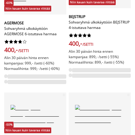
Niin kauan kuin tavaraa riittää
-60%
Niin kauan kuin tavaraa riittää
BEJSTRUP
Sohvaryhmä ulkokäyttöön BEJSTRUP
AGERMOSE
4-istuttava harmaa
Sohvaryhmä ulkokäyttöön
AGERMOSE 6-istuttava harmaa




















400,-
/SETTI
400,-
/SETTI
Alin 30 päivän hinta ennen
kampanjaa: 899,- /setti (-55%)
Alin 30 päivän hinta ennen
Normaalihinta: 899,- /setti (-55%)
kampanjaa: 999,- /setti (-60%)
Normaalihinta: 999,- /setti (-60%)
-50%
Niin kauan kuin tavaraa riittää