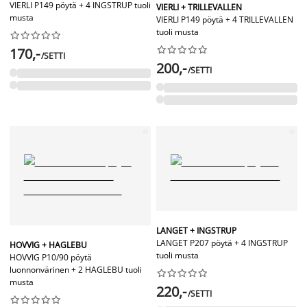
VIERLI P149 pöytä + 4 INGSTRUP tuoli
VIERLI + TRILLEVALLEN
musta
VIERLI P149 pöytä + 4 TRILLEVALLEN
tuoli musta




















170,-
/SETTI
200,-
/SETTI
LANGET + INGSTRUP
LANGET P207 pöytä + 4 INGSTRUP
HOVVIG + HAGLEBU
tuoli musta
HOVVIG P10/90 pöytä
luonnonvärinen + 2 HAGLEBU tuoli










musta
220,-
/SETTI









