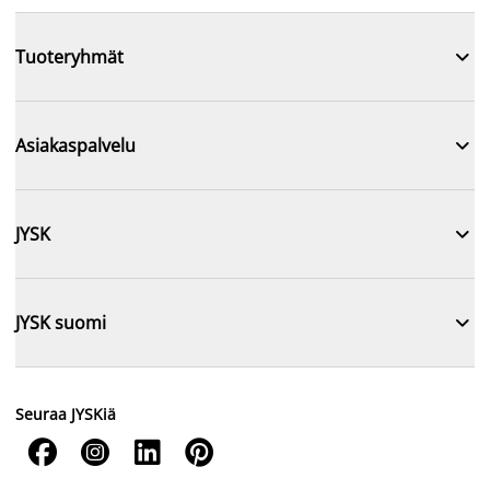

Tuoteryhmät

Asiakaspalvelu

JYSK

JYSK suomi
Seuraa JYSKiä



