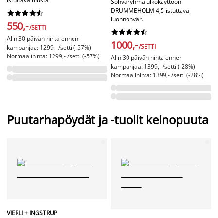
istuttava musta
Sohvaryhmä ulkokäyttöön
DRUMMEHOLM 4,5-istuttava










luonnonvär.
550,-
/SETTI










Alin 30 päivän hinta ennen
1000,-
/SETTI
kampanjaa: 1299,- /setti (-57%)
Normaalihinta: 1299,- /setti (-57%)
Alin 30 päivän hinta ennen
kampanjaa: 1399,- /setti (-28%)
Normaalihinta: 1399,- /setti (-28%)
Puutarhapöydät ja -tuolit keinopuuta
VIERLI + INGSTRUP