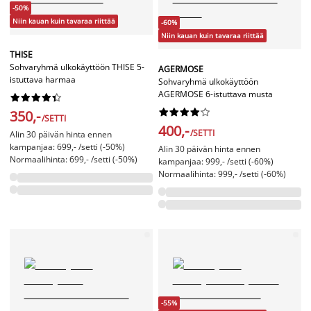
-50%
Niin kauan kuin tavaraa riittää
-60%
Niin kauan kuin tavaraa riittää
THISE
Sohvaryhmä ulkokäyttöön THISE 5-
AGERMOSE
istuttava harmaa
Sohvaryhmä ulkokäyttöön
AGERMOSE 6-istuttava musta




















350,-
/SETTI
400,-
/SETTI
Alin 30 päivän hinta ennen
kampanjaa: 699,- /setti (-50%)
Alin 30 päivän hinta ennen
Normaalihinta: 699,- /setti (-50%)
kampanjaa: 999,- /setti (-60%)
Normaalihinta: 999,- /setti (-60%)
-55%