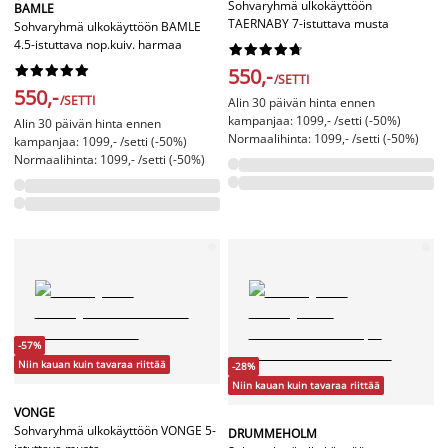
Sohvaryhmä ulkokäyttöön
BAMLE
TAERNABY 7-istuttava musta
Sohvaryhmä ulkokäyttöön BAMLE
4.5-istuttava nop.kuiv. harmaa




















550,-
/SETTI
550,-
/SETTI
Alin 30 päivän hinta ennen
kampanjaa: 1099,- /setti (-50%)
Alin 30 päivän hinta ennen
Normaalihinta: 1099,- /setti (-50%)
kampanjaa: 1099,- /setti (-50%)
Normaalihinta: 1099,- /setti (-50%)
-57%
Niin kauan kuin tavaraa riittää
-28%
Niin kauan kuin tavaraa riittää
VONGE
Sohvaryhmä ulkokäyttöön VONGE 5-
DRUMMEHOLM