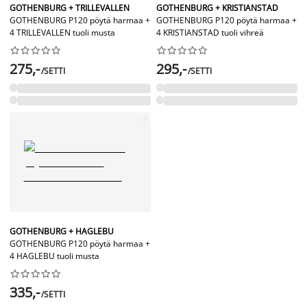
GOTHENBURG + TRILLEVALLEN
GOTHENBURG + KRISTIANSTAD
GOTHENBURG P120 pöytä harmaa +
GOTHENBURG P120 pöytä harmaa +
4 TRILLEVALLEN tuoli musta
4 KRISTIANSTAD tuoli vihreä




















275,-
295,-
/SETTI
/SETTI
GOTHENBURG + HAGLEBU
GOTHENBURG P120 pöytä harmaa +
4 HAGLEBU tuoli musta










335,-
/SETTI