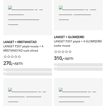
LANGET + GLOMFJORD
LANGET P207 pöytä + 4 GLOMFJORD
LANGET + KRISTIANSTAD
tuolia musta
LANGET P207 pöytä musta + 4
KRISTIANSTAD tuoli vihreä




















310,-
/SETTI
270,-
/SETTI