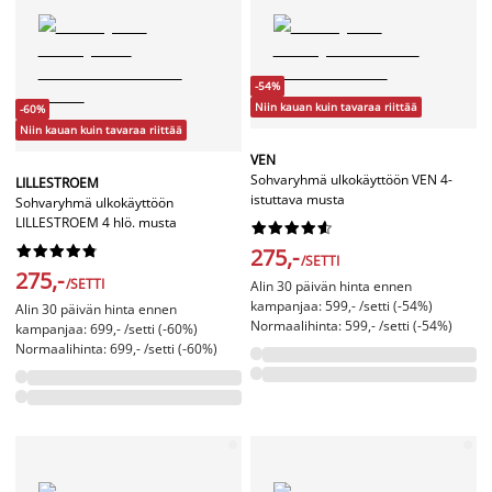
-54%
Niin kauan kuin tavaraa riittää
-60%
Niin kauan kuin tavaraa riittää
VEN
Sohvaryhmä ulkokäyttöön VEN 4-
LILLESTROEM
istuttava musta
Sohvaryhmä ulkokäyttöön
LILLESTROEM 4 hlö. musta




















275,-
/SETTI
275,-
/SETTI
Alin 30 päivän hinta ennen
kampanjaa: 599,- /setti (-54%)
Alin 30 päivän hinta ennen
Normaalihinta: 599,- /setti (-54%)
kampanjaa: 699,- /setti (-60%)
Normaalihinta: 699,- /setti (-60%)