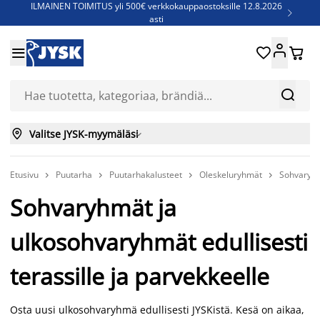
ILMAINEN TOIMITUS yli 500€ verkkokauppaostoksille 12.8.2026

asti
Parempiin uniin - Säästä jopa 60%





Sijauspatjoja - Säästä jopa 60%

Jenkkisänkyjä - Säästä jopa 60%



Valitse JYSK-myymäläsi

Etusivu
Puutarha
Puutarhakalusteet
Oleskeluryhmät
Sohvaryh




Sohvaryhmät ja
ulkosohvaryhmät edullisesti
terassille ja parvekkeelle
Osta uusi ulkosohvaryhmä edullisesti JYSKistä. Kesä on aikaa,