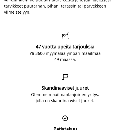
tarvikkeet puutarhan, pihan, terassin tai parvekkeen
viimeistelyyn.

47 vuotta upeita tarjouksia
Yli 3600 myymälää ympäri maailmaa
49 maassa.

Skandinaaviset juuret
Olemme maailmanlaajuinen yritys,
jolla on skandinaaviset juuret.

Patjatakuu