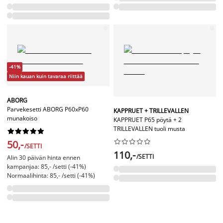
-41%
Niin kauan kuin tavaraa riittää
ABORG
Parvekesetti ABORG P60xP60
KAPPRUET + TRILLEVALLEN
munakoiso
KAPPRUET P65 pöytä + 2
TRILLEVALLEN tuoli musta




















50,-
/SETTI
110,-
/SETTI
Alin 30 päivän hinta ennen
kampanjaa: 85,- /setti (-41%)
Normaalihinta: 85,- /setti (-41%)