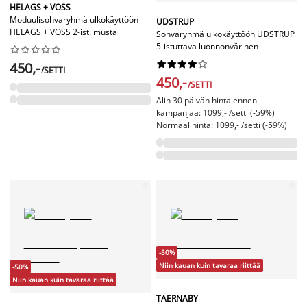
HELAGS + VOSS
Moduulisohvaryhmä ulkokäyttöön
UDSTRUP
HELAGS + VOSS 2-ist. musta
Sohvaryhmä ulkokäyttöön UDSTRUP
5-istuttava luonnonvärinen




















450,-
/SETTI
450,-
/SETTI
Alin 30 päivän hinta ennen
kampanjaa: 1099,- /setti (-59%)
Normaalihinta: 1099,- /setti (-59%)
-50%
Niin kauan kuin tavaraa riittää
-50%
Niin kauan kuin tavaraa riittää
TAERNABY