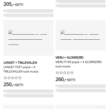
205,-
/SETTI
VIERLI + GLOMFJORD
VIERLI P149 pöytä + 4 GLOMFJORD
LANGET + TRILLEVALLEN
tuoli musta
LANGET P207 pöytä + 4
TRILLEVALLEN tuoli musta




















260,-
/SETTI
250,-
/SETTI