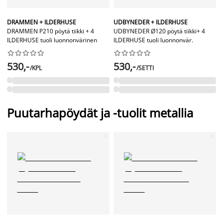
DRAMMEN + ILDERHUSE
UDBYNEDER + ILDERHUSE
DRAMMEN P210 pöytä tiikki + 4
UDBYNEDER Ø120 pöytä tiikki+ 4
ILDERHUSE tuoli luonnonvärinen
ILDERHUSE tuoli luonnonvär.




















530,-
530,-
/KPL
/SETTI
Puutarhapöydät ja -tuolit metallia