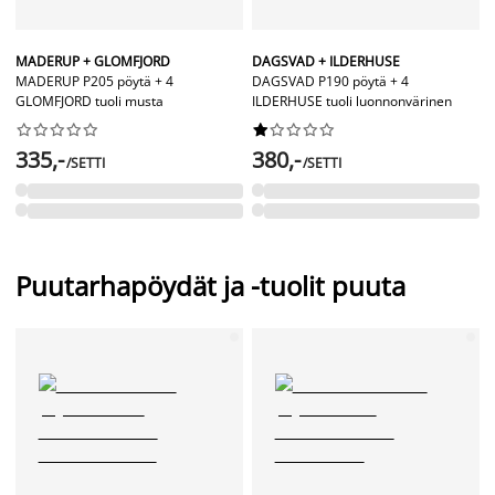
MADERUP + GLOMFJORD
DAGSVAD + ILDERHUSE
MADERUP P205 pöytä + 4
DAGSVAD P190 pöytä + 4
GLOMFJORD tuoli musta
ILDERHUSE tuoli luonnonvärinen




















335,-
380,-
/SETTI
/SETTI
Puutarhapöydät ja -tuolit puuta