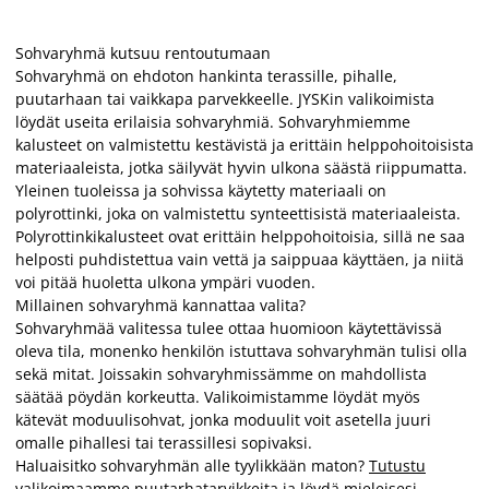
Sohvaryhmä kutsuu rentoutumaan
Sohvaryhmä on ehdoton hankinta terassille, pihalle,
puutarhaan tai vaikkapa parvekkeelle. JYSKin valikoimista
löydät useita erilaisia sohvaryhmiä. Sohvaryhmiemme
kalusteet on valmistettu kestävistä ja erittäin helppohoitoisista
materiaaleista, jotka säilyvät hyvin ulkona säästä riippumatta.
Yleinen tuoleissa ja sohvissa käytetty materiaali on
polyrottinki, joka on valmistettu synteettisistä materiaaleista.
Polyrottinkikalusteet ovat erittäin helppohoitoisia, sillä ne saa
helposti puhdistettua vain vettä ja saippuaa käyttäen, ja niitä
voi pitää huoletta ulkona ympäri vuoden.
Millainen sohvaryhmä kannattaa valita?
Sohvaryhmää valitessa tulee ottaa huomioon käytettävissä
oleva tila, monenko henkilön istuttava sohvaryhmän tulisi olla
sekä mitat. Joissakin sohvaryhmissämme on mahdollista
säätää pöydän korkeutta. Valikoimistamme löydät myös
kätevät moduulisohvat, jonka moduulit voit asetella juuri
omalle pihallesi tai terassillesi sopivaksi.
Haluaisitko sohvaryhmän alle tyylikkään maton?
Tutustu
valikoimaamme puutarhatarvikkeita
ja löydä mieleisesi