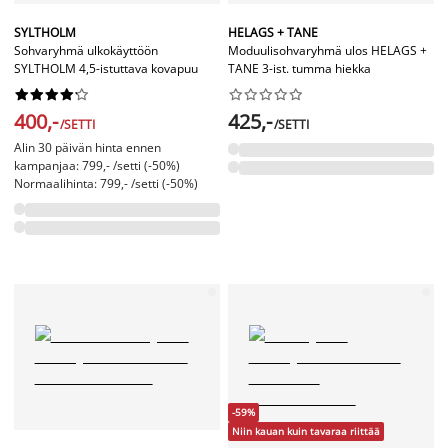
SYLTHOLM
HELAGS + TANE
Sohvaryhmä ulkokäyttöön
Moduulisohvaryhmä ulos HELAGS +
SYLTHOLM 4,5-istuttava kovapuu
TANE 3-ist. tumma hiekka




















400,-
425,-
/SETTI
/SETTI
Alin 30 päivän hinta ennen
kampanjaa: 799,- /setti (-50%)
Normaalihinta: 799,- /setti (-50%)
-59%
Niin kauan kuin tavaraa riittää