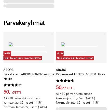
Parvekeryhmät
-41%
-41%
Niin kauan kuin tavaraa riittää
Niin kauan kuin tavaraa riittää
ABORG
ABORG
Parvekesetti ABORG L60xP60 tumma
Parvekesetti ABORG L60xP60 vihreä
hiekka




















50,-
/SETTI
50,-
/SETTI
Alin 30 päivän hinta ennen
Alin 30 päivän hinta ennen
kampanjaa: 85,- /setti (-41%)
kampanjaa: 85,- /setti (-41%)
Normaalihinta: 85,- /setti (-41%)
Normaalihinta: 85,- /setti (-41%)