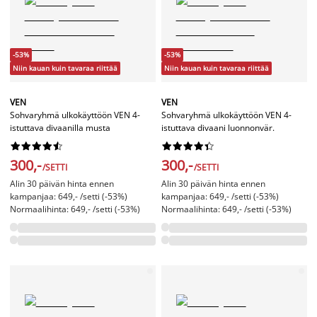
-53%
-53%
Niin kauan kuin tavaraa riittää
Niin kauan kuin tavaraa riittää
VEN
VEN
Sohvaryhmä ulkokäyttöön VEN 4-
Sohvaryhmä ulkokäyttöön VEN 4-
istuttava divaanilla musta
istuttava divaani luonnonvär.




















300,-
300,-
/SETTI
/SETTI
Alin 30 päivän hinta ennen
Alin 30 päivän hinta ennen
kampanjaa: 649,- /setti (-53%)
kampanjaa: 649,- /setti (-53%)
Normaalihinta: 649,- /setti (-53%)
Normaalihinta: 649,- /setti (-53%)