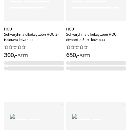
HOU
HOU
Sohvaryhmä ulkokäyttöön HOU 2-
Sohvaryhmä ulkokäyttöön HOU
istuttava kovapuu
divaanilla 3-ist. kovapuu




















300,-
650,-
/SETTI
/SETTI