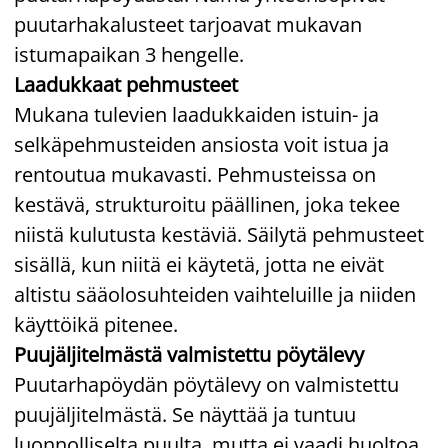
puutarhakalusteet tarjoavat mukavan
istumapaikan 3 hengelle.
Laadukkaat pehmusteet
Mukana tulevien laadukkaiden istuin- ja
selkäpehmusteiden ansiosta voit istua ja
rentoutua mukavasti. Pehmusteissa on
kestävä, strukturoitu päällinen, joka tekee
niistä kulutusta kestäviä. Säilytä pehmusteet
sisällä, kun niitä ei käytetä, jotta ne eivät
altistu sääolosuhteiden vaihteluille ja niiden
käyttöikä pitenee.
Puujäljitelmästä valmistettu pöytälevy
Puutarhapöydän pöytälevy on valmistettu
puujäljitelmästä. Se näyttää ja tuntuu
luonnolliselta puulta, mutta ei vaadi huoltoa.