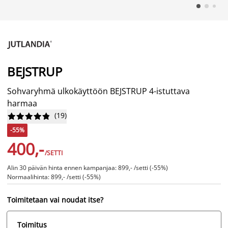
BEJSTRUP
Sohvaryhmä ulkokäyttöön BEJSTRUP 4-istuttava
harmaa
(
19
)










-55%
400,-
/SETTI
Alin 30 päivän hinta ennen kampanjaa: 899,- /setti (-55%)
Normaalihinta: 899,- /setti (-55%)
Toimitetaan vai noudat itse?
Toimitus