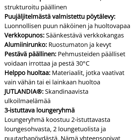
strukturoitu päällinen
Puujäljitelmästä valmistettu pöytälevy:
Luonnollisen puun näköinen ja huoltovapaa
Verkkopunos:
Säänkestävä verkkokangas
Alumiinirunko:
Ruostumaton ja kevyt
Pestävä päällinen:
Pehmusteiden päälliset
voidaan irrottaa ja pestä 30°C
Helppo huoltaa:
Materiaalit, jotka vaativat
vain vähän tai ei lainkaan huoltoa
JUTLANDIA®:
Skandinaavista
ulkoilmaelämää
3-istuttava loungeryhmä
Loungeryhmä koostuu 2-istuttavasta
loungesohvasta, 2 loungetuolista ja
puutarhapöydästä. Nämä yhteensopivat