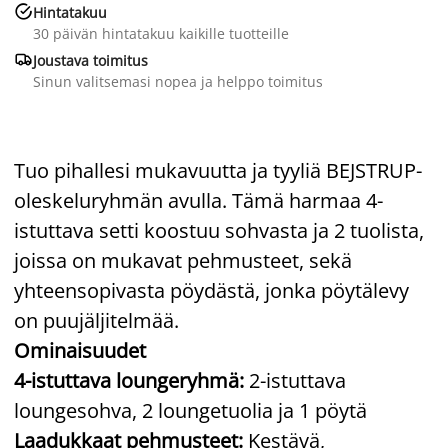

Hintatakuu
30 päivän hintatakuu kaikille tuotteille

Joustava toimitus
Sinun valitsemasi nopea ja helppo toimitus
Tuo pihallesi mukavuutta ja tyyliä BEJSTRUP-
oleskeluryhmän avulla. Tämä harmaa 4-
istuttava setti koostuu sohvasta ja 2 tuolista,
joissa on mukavat pehmusteet, sekä
yhteensopivasta pöydästä, jonka pöytälevy
on puujäljitelmää.
Ominaisuudet
4-istuttava loungeryhmä:
2-istuttava
loungesohva, 2 loungetuolia ja 1 pöytä
Laadukkaat pehmusteet:
Kestävä,