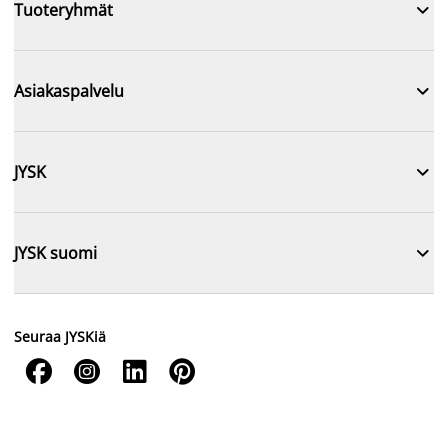

Tuoteryhmät

Asiakaspalvelu

JYSK

JYSK suomi
Seuraa JYSKiä



