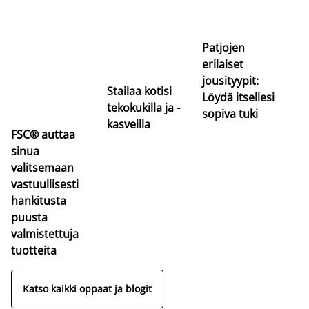
Si
uu
va
Patjojen
erilaiset
jousityypit:
Stailaa kotisi
Löydä itsellesi
tekokukilla ja -
sopiva tuki
kasveilla
FSC® auttaa
sinua
valitsemaan
vastuullisesti
hankitusta
puusta
valmistettuja
tuotteita
Katso kaikki oppaat ja blogit