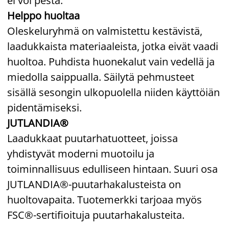
ei voi pestä.
Helppo huoltaa
Oleskeluryhmä on valmistettu kestävistä,
laadukkaista materiaaleista, jotka eivät vaadi
huoltoa. Puhdista huonekalut vain vedellä ja
miedolla saippualla. Säilytä pehmusteet
sisällä sesongin ulkopuolella niiden käyttöiän
pidentämiseksi.
JUTLANDIA®
Laadukkaat puutarhatuotteet, joissa
yhdistyvät moderni muotoilu ja
toiminnallisuus edulliseen hintaan. Suuri osa
JUTLANDIA®-puutarhakalusteista on
huoltovapaita. Tuotemerkki tarjoaa myös
FSC®-sertifioituja puutarhakalusteita.