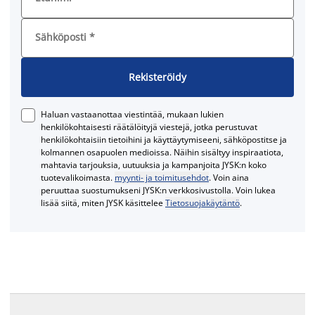
Sähköposti
*
Rekisteröidy
Haluan vastaanottaa viestintää, mukaan lukien
henkilökohtaisesti räätälöityjä viestejä, jotka perustuvat
henkilökohtaisiin tietoihini ja käyttäytymiseeni, sähköpostitse ja
kolmannen osapuolen medioissa. Näihin sisältyy inspiraatiota,
mahtavia tarjouksia, uutuuksia ja kampanjoita JYSK:n koko
tuotevalikoimasta.
myynti- ja toimitusehdot
. Voin aina
peruuttaa suostumukseni JYSK:n verkkosivustolla. Voin lukea
lisää siitä, miten JYSK käsittelee
Tietosuojakäytäntö
.