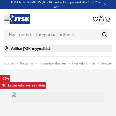
ILMAINEN TOIMITUS yli 500€ verkkokauppaostoksille 12.8.2026

asti
Parempiin uniin - Säästä jopa 60%





Sijauspatjoja - Säästä jopa 60%

Jenkkisänkyjä - Säästä jopa 60%



Valitse JYSK-myymäläsi

Etusivu
Puutarha
Puutarhakalusteet
Oleskeluryhmät
Sohvaryh




-55%
Niin kauan kuin tavaraa riittää