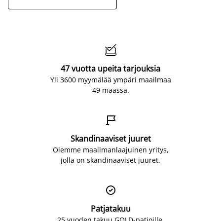

47 vuotta upeita tarjouksia
Yli 3600 myymälää ympäri maailmaa
49 maassa.

Skandinaaviset juuret
Olemme maailmanlaajuinen yritys,
jolla on skandinaaviset juuret.

Patjatakuu
25 vuoden takuu GOLD-patjoille.