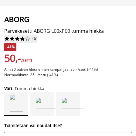
ABORG
Parvekesetti ABORG L60xP60 tumma hiekka
(
6
)










-41%
50,-
/SETTI
Alin 30 päivän hinta ennen kampanjaa: 85,- /setti (-41%)
Normaalihinta: 85,- /setti (-41%)
Väri
: Tumma hiekka
Toimitetaan vai noudat itse?