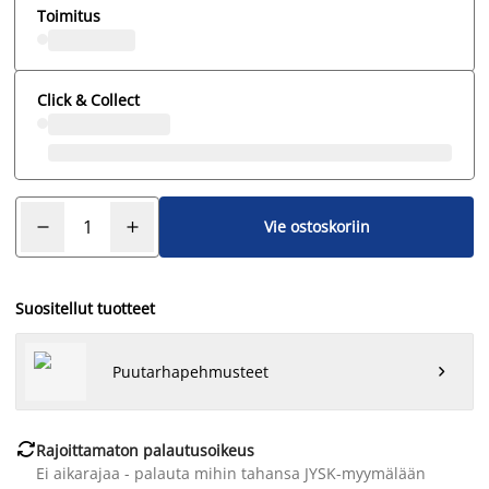
Toimitus
Click & Collect
Vie ostoskoriin
Suositellut tuotteet
Puutarhapehmusteet


Rajoittamaton palautusoikeus
Ei aikarajaa - palauta mihin tahansa JYSK-myymälään