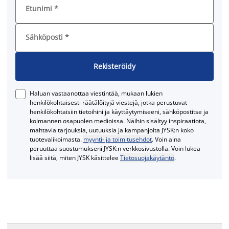
Etunimi
*
Sähköposti
*
Rekisteröidy
Haluan vastaanottaa viestintää, mukaan lukien
henkilökohtaisesti räätälöityjä viestejä, jotka perustuvat
henkilökohtaisiin tietoihini ja käyttäytymiseeni, sähköpostitse ja
kolmannen osapuolen medioissa. Näihin sisältyy inspiraatiota,
mahtavia tarjouksia, uutuuksia ja kampanjoita JYSK:n koko
tuotevalikoimasta.
myynti- ja toimitusehdot
. Voin aina
peruuttaa suostumukseni JYSK:n verkkosivustolla. Voin lukea
lisää siitä, miten JYSK käsittelee
Tietosuojakäytäntö
.