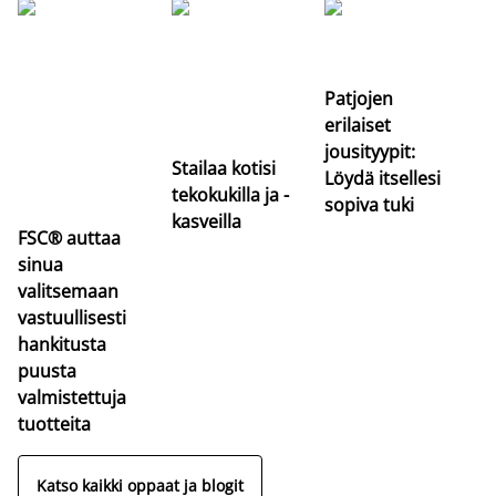
Si
uu
va
Patjojen
erilaiset
jousityypit:
Stailaa kotisi
Löydä itsellesi
tekokukilla ja -
sopiva tuki
kasveilla
FSC® auttaa
sinua
valitsemaan
vastuullisesti
hankitusta
puusta
valmistettuja
tuotteita
Katso kaikki oppaat ja blogit