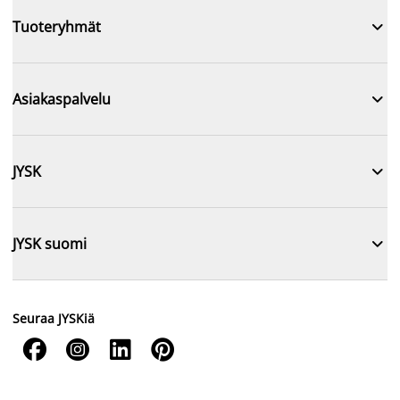

Tuoteryhmät

Asiakaspalvelu

JYSK

JYSK suomi
Seuraa JYSKiä



