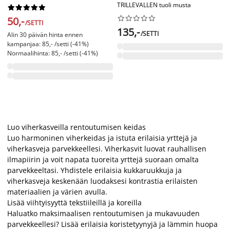
TRILLEVALLEN tuoli musta




















50,-
/SETTI
135,-
/SETTI
Alin 30 päivän hinta ennen
kampanjaa: 85,- /setti (-41%)
Normaalihinta: 85,- /setti (-41%)
Luo viherkasveilla rentoutumisen keidas
Luo harmoninen viherkeidas ja istuta erilaisia yrttejä ja
viherkasveja parvekkeellesi. Viherkasvit luovat rauhallisen
ilmapiirin ja voit napata tuoreita yrttejä suoraan omalta
parvekkeeltasi. Yhdistele erilaisia kukkaruukkuja ja
viherkasveja keskenään luodaksesi kontrastia erilaisten
materiaalien ja värien avulla.
Lisää viihtyisyyttä tekstiileillä ja koreilla
Haluatko maksimaalisen rentoutumisen ja mukavuuden
parvekkeellesi? Lisää erilaisia koristetyynyjä ja lämmin huopa