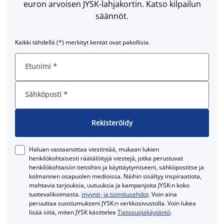
euron arvoisen JYSK-lahjakortin. Katso kilpailun
säännöt.
Kaikki tähdellä (*) merkityt kentät ovat pakollisia.
Etunimi
*
Sähköposti
*
Rekisteröidy
Haluan vastaanottaa viestintää, mukaan lukien
henkilökohtaisesti räätälöityjä viestejä, jotka perustuvat
henkilökohtaisiin tietoihini ja käyttäytymiseeni, sähköpostitse ja
kolmannen osapuolen medioissa. Näihin sisältyy inspiraatiota,
mahtavia tarjouksia, uutuuksia ja kampanjoita JYSK:n koko
tuotevalikoimasta.
myynti- ja toimitusehdot
. Voin aina
peruuttaa suostumukseni JYSK:n verkkosivustolla. Voin lukea
lisää siitä, miten JYSK käsittelee
Tietosuojakäytäntö
.