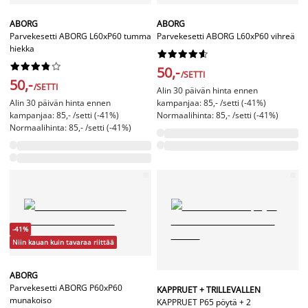
ABORG
ABORG
Parvekesetti ABORG L60xP60 tumma
Parvekesetti ABORG L60xP60 vihreä
hiekka




















50,-
/SETTI
50,-
/SETTI
Alin 30 päivän hinta ennen
Alin 30 päivän hinta ennen
kampanjaa: 85,- /setti (-41%)
kampanjaa: 85,- /setti (-41%)
Normaalihinta: 85,- /setti (-41%)
Normaalihinta: 85,- /setti (-41%)
-41%
Niin kauan kuin tavaraa riittää
ABORG
Parvekesetti ABORG P60xP60
KAPPRUET + TRILLEVALLEN
munakoiso
KAPPRUET P65 pöytä + 2