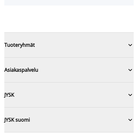

Tuoteryhmät

Asiakaspalvelu

JYSK

JYSK suomi