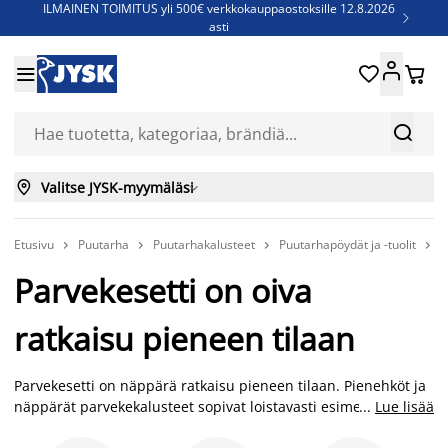
ILMAINEN TOIMITUS yli 500€ verkkokauppaostoksille 12.8.2026

asti
Parempiin uniin - Säästä jopa 60%





Sijauspatjoja - Säästä jopa 60%

Jenkkisänkyjä - Säästä jopa 60%



Valitse JYSK-myymäläsi

Etusivu
Puutarha
Puutarhakalusteet
Puutarhapöydät ja -tuolit
P




Parvekesetti on oiva
ratkaisu pieneen tilaan
Parvekesetti on näppärä ratkaisu pieneen tilaan. Pienehköt ja
näppärät parvekekalusteet sopivat loistavasti esimerkiksi
...
Lue lisää
kerrostaloasunnon parvekkeelle. Taitettava parvekesetti on