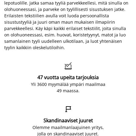
lepotuolille. Jatka samaa tyyliä parvekkeellesi, mitä sinulla on
olohuoneessasi, ja parveke on tyylillisesti sisustuksen jatke.
Erilaisten tekstiilien avulla voit luoda persoonallista
sisustustyyliä ja juuri oman maun mukaisen ilmapiirin
parvekkeellesi. Käy käpi kaikki erilaiset tekstiilit, joita sinulla
on olohuoneessasi, esim. huovat, koristetyynyt, matot ja luo
samanlainen tyyli uudelleen ulkotilaan, ja luot yhtenäisen
tyylin kaikkiin oleskelutiloihin.

47 vuotta upeita tarjouksia
Yli 3600 myymälää ympäri maailmaa
49 maassa.

Skandinaaviset juuret
Olemme maailmanlaajuinen yritys,
jolla on skandinaaviset juuret.