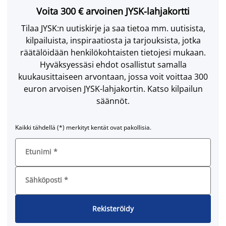
Voita 300 € arvoinen JYSK-lahjakortti
Tilaa JYSK:n uutiskirje ja saa tietoa mm. uutisista,
kilpailuista, inspiraatiosta ja tarjouksista, jotka
räätälöidään henkilökohtaisten tietojesi mukaan.
Hyväksyessäsi ehdot osallistut samalla
kuukausittaiseen arvontaan, jossa voit voittaa 300
euron arvoisen JYSK-lahjakortin. Katso kilpailun
säännöt.
Kaikki tähdellä (*) merkityt kentät ovat pakollisia.
Etunimi
*
Sähköposti
*
Rekisteröidy