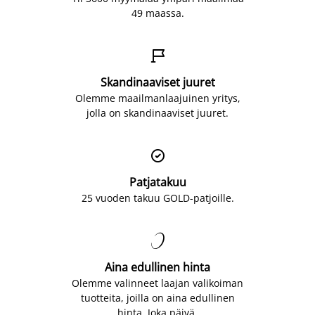
49 maassa.

Skandinaaviset juuret
Olemme maailmanlaajuinen yritys,
jolla on skandinaaviset juuret.

Patjatakuu
25 vuoden takuu GOLD-patjoille.

Aina edullinen hinta
Olemme valinneet laajan valikoiman
tuotteita, joilla on aina edullinen
hinta. Joka päivä.