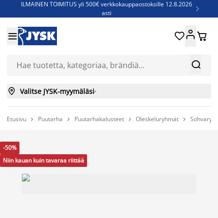
ILMAINEN TOIMITUS yli 500€ verkkokauppaostoksille 12.8.2026

asti
Parempiin uniin - Säästä jopa 60%





Sijauspatjoja - Säästä jopa 60%

Jenkkisänkyjä - Säästä jopa 60%



Valitse JYSK-myymäläsi

Etusivu
Puutarha
Puutarhakalusteet
Oleskeluryhmät
Sohvaryh




-50%
Niin kauan kuin tavaraa riittää