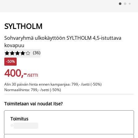
SYLTHOLM
Sohvaryhmä ulkokäyttöön SYLTHOLM 4,5-istuttava
kovapuu
(
36
)










-50%
400,-
/SETTI
Alin 30 päivän hinta ennen kampanjaa: 799,- /setti (-50%)
Normaalihinta: 799,- /setti (-50%)
Toimitetaan vai noudat itse?
Toimitus