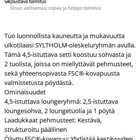

Joustava toimitus
Sinun valitsemasi nopea ja helppo toimitus
Tuo luonnollista kauneutta ja mukavuutta
ulkotilaasi SYLTHOLM-oleskeluryhmän avulla.
Tämä 4,5-istuttava setti koostuu sohvasta ja
2 tuolista, joissa on miellyttävät pehmusteet,
sekä yhteensopivasta FSC®-kovapuusta
valmistetusta pöydästä.
Ominaisuudet
4,5-istuttava loungeryhmä: 2,5-istuttava
loungesohva, 2 loungetuolia ja 1 pöytä
Laadukkaat pehmusteet: Kestävä,
strukturoitu päällinen
Öljytty FSC®-kovapuu: Yhdistää kestävyyden