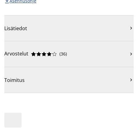
Asennusohje

Lisätiedot

Arvostelut
(
36
)











Toimitus
