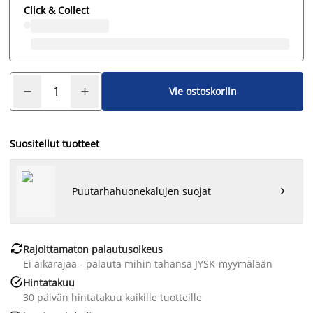
Click & Collect
Vie ostoskoriin
Suositellut tuotteet
Puutarhahuonekalujen suojat


Rajoittamaton palautusoikeus
Ei aikarajaa - palauta mihin tahansa JYSK-myymälään

Hintatakuu
30 päivän hintatakuu kaikille tuotteille