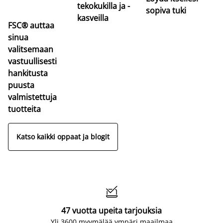
tekokukilla ja -
sopiva tuki
kasveilla
FSC® auttaa
sinua
valitsemaan
vastuullisesti
hankitusta
puusta
valmistettuja
tuotteita
Katso kaikki oppaat ja blogit

47 vuotta upeita tarjouksia
Yli 3600 myymälää ympäri maailmaa