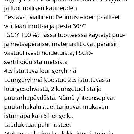
ja luonnollisen kauneuden
Pestävä päällinen: Pehmusteiden päälliset
voidaan irrottaa ja pestä 30°C
FSC® 100 %: Tässä tuotteessa käytetyt puu-
ja metsäperäiset materiaalit ovat peräisin
vastuullisesti hoidetuista, FSC®-
sertifioiduista metsistä
4,5-istuttava loungeryhmä
Loungeryhmä koostuu 2,5-istuttavasta
loungesohvasta, 2 loungetuolista ja
puutarhapöydästä. Nämä yhteensopivat
puutarhakalusteet tarjoavat mukavan
istumapaikan 5 hengelle.
Laadukkaat pehmusteet
Mukana tulevien laadukkaiden istuin- ja