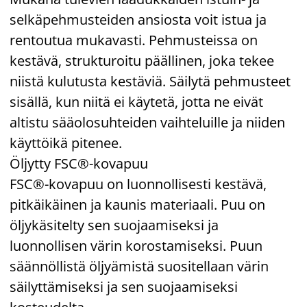
selkäpehmusteiden ansiosta voit istua ja
rentoutua mukavasti. Pehmusteissa on
kestävä, strukturoitu päällinen, joka tekee
niistä kulutusta kestäviä. Säilytä pehmusteet
sisällä, kun niitä ei käytetä, jotta ne eivät
altistu sääolosuhteiden vaihteluille ja niiden
käyttöikä pitenee.
Öljytty FSC®-kovapuu
FSC®-kovapuu on luonnollisesti kestävä,
pitkäikäinen ja kaunis materiaali. Puu on
öljykäsitelty sen suojaamiseksi ja
luonnollisen värin korostamiseksi. Puun
säännöllistä öljyämistä suositellaan värin
säilyttämiseksi ja sen suojaamiseksi