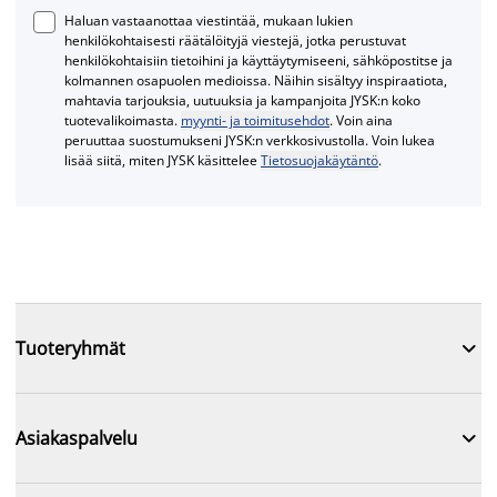
Haluan vastaanottaa viestintää, mukaan lukien
henkilökohtaisesti räätälöityjä viestejä, jotka perustuvat
henkilökohtaisiin tietoihini ja käyttäytymiseeni, sähköpostitse ja
kolmannen osapuolen medioissa. Näihin sisältyy inspiraatiota,
mahtavia tarjouksia, uutuuksia ja kampanjoita JYSK:n koko
tuotevalikoimasta.
myynti- ja toimitusehdot
. Voin aina
peruuttaa suostumukseni JYSK:n verkkosivustolla. Voin lukea
lisää siitä, miten JYSK käsittelee
Tietosuojakäytäntö
.

Tuoteryhmät

Asiakaspalvelu