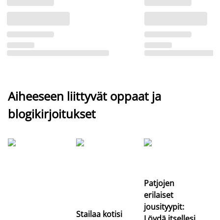
Aiheeseen liittyvät oppaat ja
blogikirjoitukset
Si
uu
va
Patjojen
erilaiset
jousityypit:
Stailaa kotisi
Löydä itsellesi