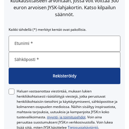
kuukausittaiseen arvontaan, jossa voit voittaa 300
euron arvoisen JYSK-lahjakortin. Katso kilpailun
säännöt.
Kaikki tähdellä (*) merkityt kentät ovat pakollisia.
Etunimi
*
Sähköposti
*
Rekisteröidy
Haluan vastaanottaa viestintää, mukaan lukien
henkilökohtaisesti räätälöityjä viestejä, jotka perustuvat
henkilökohtaisiin tietoihini ja käyttäytymiseeni, sähköpostitse ja
kolmannen osapuolen medioissa. Näihin sisältyy inspiraatiota,
mahtavia tarjouksia, uutuuksia ja kampanjoita JYSK:n koko
tuotevalikoimasta.
myynti- ja toimitusehdot
. Voin aina
peruuttaa suostumukseni JYSK:n verkkosivustolla. Voin lukea
lisää siitä, miten JYSK käsittelee
Tietosuojakäytäntö
.