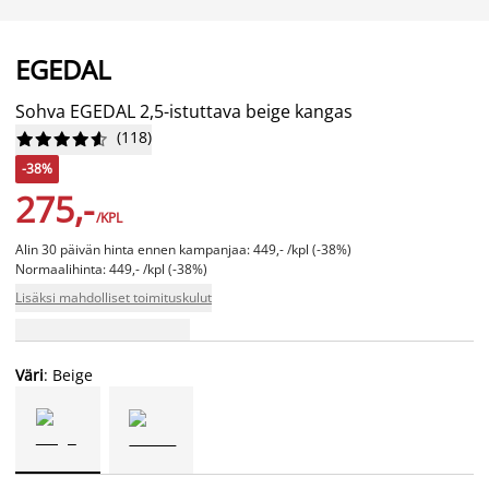
EGEDAL
Sohva EGEDAL 2,5-istuttava beige kangas
(
118
)










-38%
275,-
/KPL
Alin 30 päivän hinta ennen kampanjaa: 449,- /kpl (-38%)
Normaalihinta: 449,- /kpl (-38%)
Lisäksi mahdolliset toimituskulut
Väri
: Beige