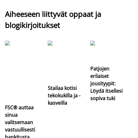
Aiheeseen liittyvät oppaat ja
blogikirjoitukset
Si
uu
va
Patjojen
erilaiset
jousityypit:
Stailaa kotisi
Löydä itsellesi
tekokukilla ja -
sopiva tuki
kasveilla
FSC® auttaa
sinua
valitsemaan
vastuullisesti
hankitusta