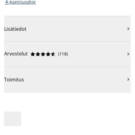
Asennusohje

Lisätiedot

Arvostelut
(
118
)











Toimitus
