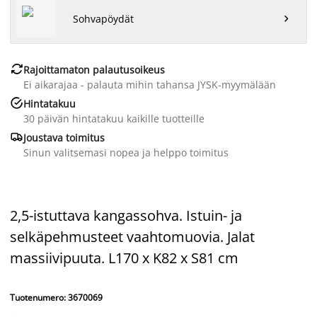
Sohvapöydät


Rajoittamaton palautusoikeus
Ei aikarajaa - palauta mihin tahansa JYSK-myymälään

Hintatakuu
30 päivän hintatakuu kaikille tuotteille

Joustava toimitus
Sinun valitsemasi nopea ja helppo toimitus
2,5-istuttava kangassohva. Istuin- ja
selkäpehmusteet vaahtomuovia. Jalat
massiivipuuta. L170 x K82 x S81 cm
Tuotenumero: 3670069