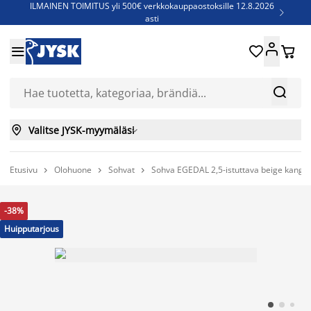
ILMAINEN TOIMITUS yli 500€ verkkokauppaostoksille 12.8.2026

asti
Parempiin uniin - Säästä jopa 60%





Sijauspatjoja - Säästä jopa 60%

Jenkkisänkyjä - Säästä jopa 60%



Valitse JYSK-myymäläsi

Etusivu
Olohuone
Sohvat
Sohva EGEDAL 2,5-istuttava beige kanga



-38%
Huipputarjous