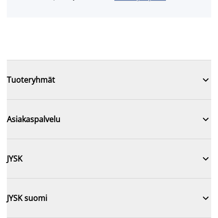

Tuoteryhmät

Asiakaspalvelu

JYSK

JYSK suomi