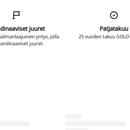


dinaaviset juuret
Patjatakuu
lmanlaajuinen yritys, jolla
25 vuoden takuu GOLD-p
andinaaviset juuret.