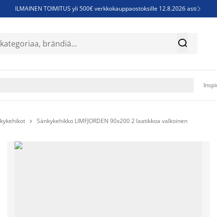
ILMAINEN TOIMITUS yli 500€ verkkokauppaostoksille 12.8.2026 asti

Parempiin uniin - Säästä jopa 60%


Sijauspatjoja - Säästä jopa 60%

Jenkkisänkyjä - Säästä jopa 60%

Inspi
kykehikot
Sänkykehikko LIMFJORDEN 90x200 2 laatikkoa valkoinen
