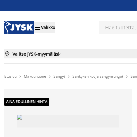

Valikko

Valitse JYSK-myymäläsi

Etusivu
Makuuhuone
Sängyt
Sänkykehikot ja sängynrungot
Sän




AINA EDULLINEN HINTA