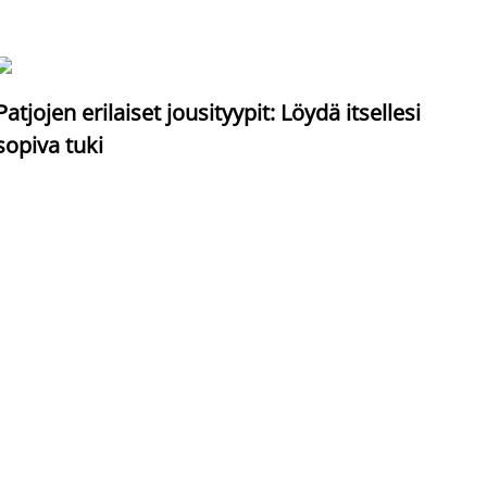
S
Patjojen erilaiset jousityypit: Löydä itsellesi
sopiva tuki