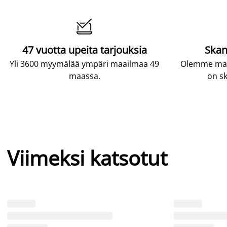

47 vuotta upeita tarjouksia
Skan
Yli 3600 myymälää ympäri maailmaa 49
Olemme maai
maassa.
on sk
Viimeksi katsotut