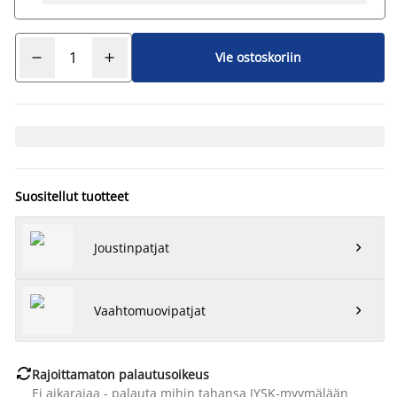
Vie ostoskoriin
Suositellut tuotteet
Joustinpatjat

Vaahtomuovipatjat


Rajoittamaton palautusoikeus
Ei aikarajaa - palauta mihin tahansa JYSK-myymälään