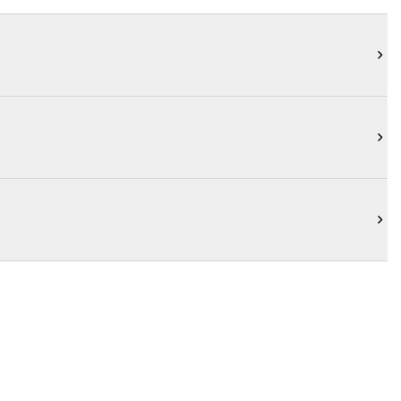


