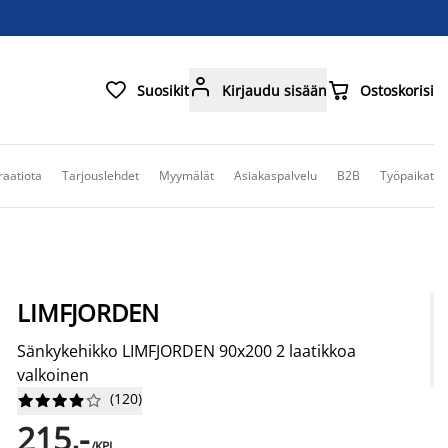



Suosikit
Kirjaudu sisään
Ostoskorisi
raatiota
Tarjouslehdet
Myymälät
Asiakaspalvelu
B2B
Työpaikat
LIMFJORDEN
Sänkykehikko LIMFJORDEN 90x200 2 laatikkoa
valkoinen
(
120
)










215,-
/KPL