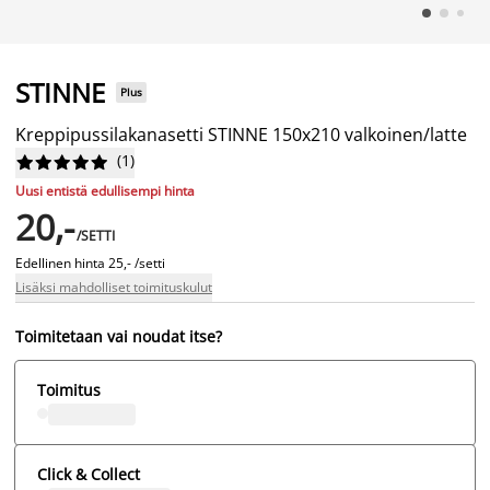
STINNE
Plus
Kreppipussilakanasetti STINNE 150x210 valkoinen/latte
(
1
)










Uusi entistä edullisempi hinta
20,-
/SETTI
Edellinen hinta
25,- /setti
Lisäksi mahdolliset toimituskulut
Toimitetaan vai noudat itse?
Toimitus
Click & Collect