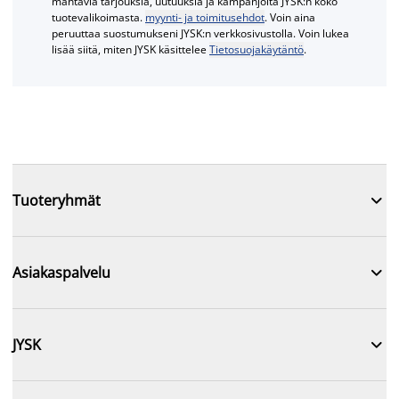
mahtavia tarjouksia, uutuuksia ja kampanjoita JYSK:n koko
tuotevalikoimasta.
myynti- ja toimitusehdot
. Voin aina
peruuttaa suostumukseni JYSK:n verkkosivustolla. Voin lukea
lisää siitä, miten JYSK käsittelee
Tietosuojakäytäntö
.

Tuoteryhmät

Asiakaspalvelu

JYSK