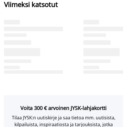
Viimeksi katsotut
Voita 300 € arvoinen JYSK-lahjakortti
Tilaa JYSK:n uutiskirje ja saa tietoa mm. uutisista,
kilpailuista, inspiraatiosta ja tarjouksista, jotka