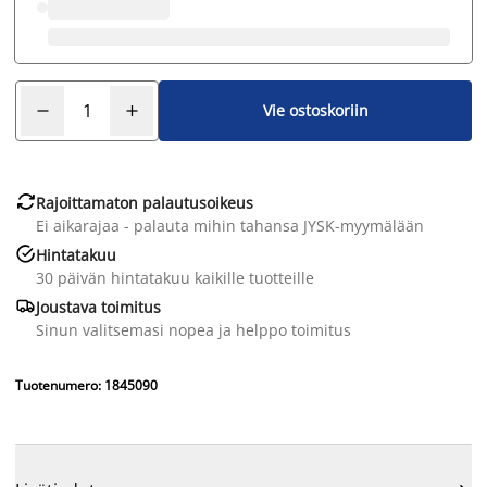
Vie ostoskoriin

Rajoittamaton palautusoikeus
Ei aikarajaa - palauta mihin tahansa JYSK-myymälään

Hintatakuu
30 päivän hintatakuu kaikille tuotteille

Joustava toimitus
Sinun valitsemasi nopea ja helppo toimitus
Tuotenumero: 1845090