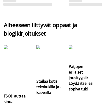
Aiheeseen liittyvät oppaat ja
blogikirjoitukset
Si
uu
va
Patjojen
erilaiset
jousityypit:
Stailaa kotisi
Löydä itsellesi
tekokukilla ja -
sopiva tuki
kasveilla
FSC® auttaa
sinua