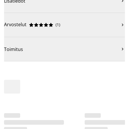
Lisätiedot

Arvostelut
(
1
)











Toimitus
