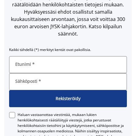
räätälöidään henkilökohtaisten tietojesi mukaan.
Hyväksyessäsi ehdot osallistut samalla
kuukausittaiseen arvontaan, jossa voit voittaa 300
euron arvoisen JYSK-lahjakortin. Katso kilpailun
säännöt.
Kaikki tähdellä (*) merkityt kentät ovat pakollisia.
Etunimi
*
Sähköposti
*
Rekisteröidy
Haluan vastaanottaa viestintää, mukaan lukien
henkilökohtaisesti räätälöityjä viestejä, jotka perustuvat
henkilökohtaisiin tietoihini ja käyttäytymiseeni, sähköpostitse ja
kolmannen osapuolen medioissa. Näihin sisältyy inspiraatiota,