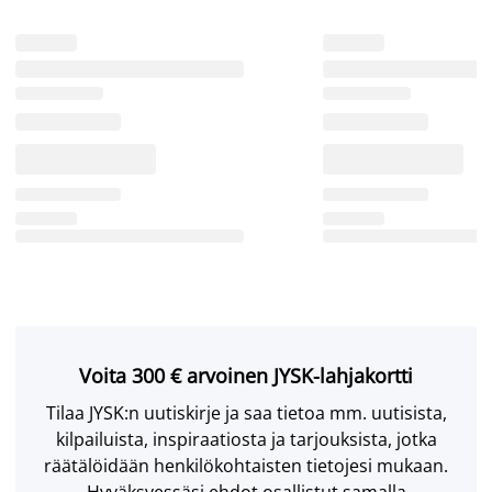
Voita 300 € arvoinen JYSK-lahjakortti
Tilaa JYSK:n uutiskirje ja saa tietoa mm. uutisista,
kilpailuista, inspiraatiosta ja tarjouksista, jotka
räätälöidään henkilökohtaisten tietojesi mukaan.
Hyväksyessäsi ehdot osallistut samalla