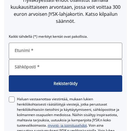
kuukausittaiseen arvontaan, jossa voit voittaa 300
euron arvoisen JYSK-lahjakortin. Katso kilpailun
säännöt.
Kaikki tähdellä (*) merkityt kentät ovat pakollisia.
Etunimi
*
Sähköposti
*
Rekisteröidy
Haluan vastaanottaa viestintää, mukaan lukien
henkilökohtaisesti räätälöityjä viestejä, jotka perustuvat
henkilökohtaisiin tietoihini ja käyttäytymiseeni, sähköpostitse ja
kolmannen osapuolen medioissa. Näihin sisältyy inspiraatiota,
mahtavia tarjouksia, uutuuksia ja kampanjoita JYSK:n koko
tuotevalikoimasta.
myynti- ja toimitusehdot
. Voin aina
peruuttaa suostumukseni JYSK:n verkkosivustolla. Voin lukea