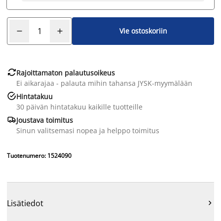
Vie ostoskoriin

Rajoittamaton palautusoikeus
Ei aikarajaa - palauta mihin tahansa JYSK-myymälään

Hintatakuu
30 päivän hintatakuu kaikille tuotteille

Joustava toimitus
Sinun valitsemasi nopea ja helppo toimitus
Tuotenumero: 1524090
Lisätiedot
