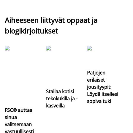
Aiheeseen liittyvät oppaat ja
blogikirjoitukset
Si
uu
va
Patjojen
erilaiset
jousityypit:
Stailaa kotisi
Löydä itsellesi
tekokukilla ja -
sopiva tuki
kasveilla
FSC® auttaa
sinua
valitsemaan
vastuullisesti