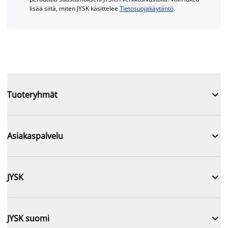
lisää siitä, miten JYSK käsittelee
Tietosuojakäytäntö
.

Tuoteryhmät

Asiakaspalvelu

JYSK

JYSK suomi