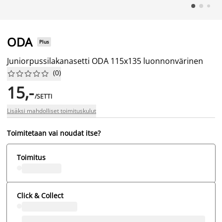
ODA
Plus
Juniorpussilakanasetti ODA 115x135 luonnonvärinen
(
0
)










15,-
/SETTI
Lisäksi mahdolliset toimituskulut
Toimitetaan vai noudat itse?
Toimitus
Click & Collect