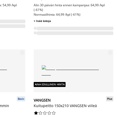
: 54,99 /kpl
Alin 30 päivän hinta ennen kampanjaa: 64,99 /kpl
(-61%)
Normaalihinta: 64,99 /kpl (-61%)
+ lisää kokoja
AINA EDULLINEN HINTA
Basic
Plus
VANGSEN
ämmin
Kuitupeitto 150x210 VANGSEN viileä









