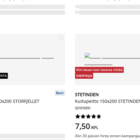
Niin kauan kuin tavaraa riittää
INTA
KAMPANJA
Basic
STETINDEN
50x200 STORFJELLET
Kuitupeitto 150x200 STETINDEN
sininen










7,50
/KPL
Alin 30 päivän hinta ennen kampanjaa