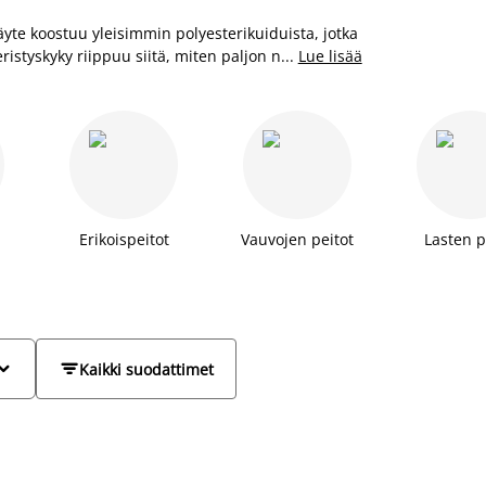
äyte koostuu yleisimmin polyesterikuiduista, jotka
eristyskyky riippuu siitä, miten paljon ne pystyvät
...
Lue lisää
itoissamme voi olla täytteenä ontelokuitua,
iirtää kosteutta kehosta pois päin. JYSKillä on
vyysluokissa, joten löydät varmasti itsellesi sopivan
 hengelle.
Erikoispeitot
Vauvojen peitot
Lasten p


Kaikki suodattimet