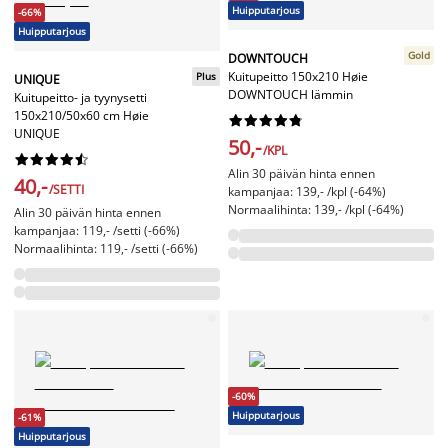
Huipputarjous
-66%
Huipputarjous
Gold
DOWNTOUCH
Kuitupeitto 150x210 Høie
Plus
UNIQUE
DOWNTOUCH lämmin
Kuitupeitto- ja tyynysetti
150x210/50x60 cm Høie










UNIQUE
50,-
/KPL










Alin 30 päivän hinta ennen
40,-
/SETTI
kampanjaa: 139,- /kpl (-64%)
Normaalihinta: 139,- /kpl (-64%)
Alin 30 päivän hinta ennen
kampanjaa: 119,- /setti (-66%)
Normaalihinta: 119,- /setti (-66%)
-60%
Huipputarjous
-61%
Huipputarjous