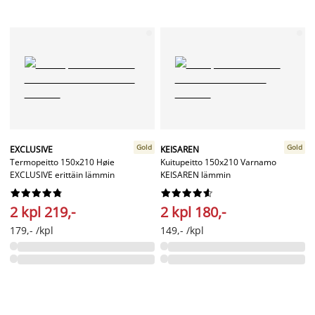
Gold
Gold
EXCLUSIVE
KEISAREN
Termopeitto 150x210 Høie
Kuitupeitto 150x210 Varnamo
EXCLUSIVE erittäin lämmin
KEISAREN lämmin




















2 kpl 219,-
2 kpl 180,-
179,- /kpl
149,- /kpl