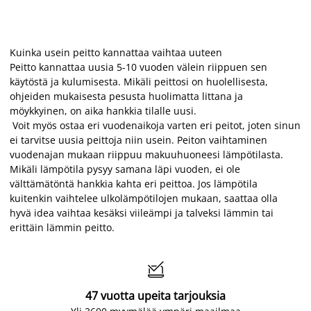
Kuinka usein peitto kannattaa vaihtaa uuteen
Peitto kannattaa uusia 5-10 vuoden välein riippuen sen
käytöstä ja kulumisesta. Mikäli peittosi on huolellisesta,
ohjeiden mukaisesta pesusta huolimatta littana ja
möykkyinen, on aika hankkia tilalle uusi.
Voit myös ostaa eri vuodenaikoja varten eri peitot, joten sinun
ei tarvitse uusia peittoja niin usein. Peiton vaihtaminen
vuodenajan mukaan riippuu makuuhuoneesi lämpötilasta.
Mikäli lämpötila pysyy samana läpi vuoden, ei ole
välttämätöntä hankkia kahta eri peittoa. Jos lämpötila
kuitenkin vaihtelee ulkolämpötilojen mukaan, saattaa olla
hyvä idea vaihtaa kesäksi viileämpi ja talveksi lämmin tai
erittäin lämmin peitto.

47 vuotta upeita tarjouksia