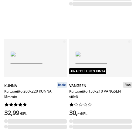
AINA EDULLINEN HINTA
Basic
Plus
KUNNA
VANGSEN
Kuitupeitto 200x220 KUNNA
Kuitupeitto 150x210 VANGSEN
lämmin
viileä




















32,99
30,-
/KPL
/KPL