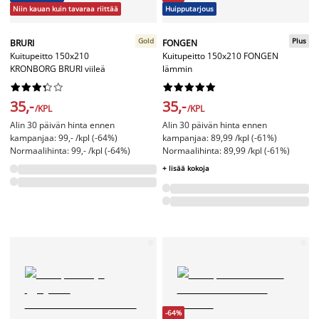
Niin kauan kuin tavaraa riittää
Huipputarjous
Gold
Plus
BRURI
FONGEN
Kuitupeitto 150x210
Kuitupeitto 150x210 FONGEN
KRONBORG BRURI viileä
lämmin




















35,-
35,-
/KPL
/KPL
Alin 30 päivän hinta ennen
Alin 30 päivän hinta ennen
kampanjaa: 99,- /kpl (-64%)
kampanjaa: 89,99 /kpl (-61%)
Normaalihinta: 99,- /kpl (-64%)
Normaalihinta: 89,99 /kpl (-61%)
+ lisää kokoja
-64%