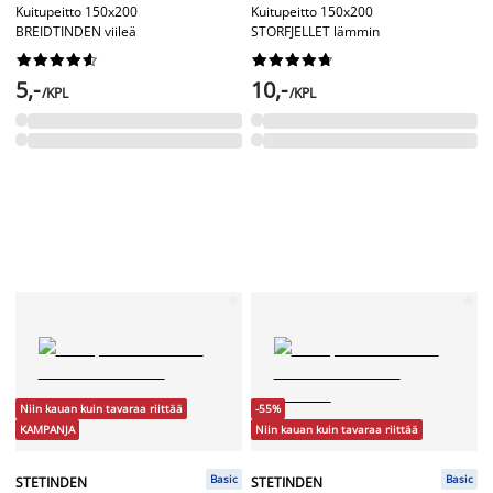
Kuitupeitto 150x200
Kuitupeitto 150x200
BREIDTINDEN viileä
STORFJELLET lämmin




















5,-
10,-
/KPL
/KPL
Niin kauan kuin tavaraa riittää
-55%
KAMPANJA
Niin kauan kuin tavaraa riittää
Basic
Basic
STETINDEN
STETINDEN