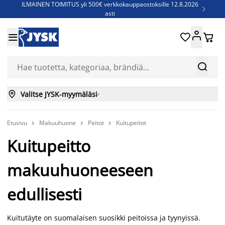
ILMAINEN TOIMITUS yli 500€ verkkokauppaostoksille 12.8.2026

asti
Parempiin uniin - Säästä jopa 60%





Sijauspatjoja - Säästä jopa 60%

Jenkkisänkyjä - Säästä jopa 60%



Valitse JYSK-myymäläsi

Etusivu
Makuuhuone
Peitot
Kuitupeitot



Kuitupeitto
makuuhuoneeseen
edullisesti
Kuitutäyte on suomalaisen suosikki peitoissa ja tyynyissä.