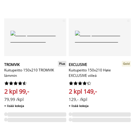
Plus
Gold
TROMVIK
EXCLUSIVE
Kuitupeitto 150x210 TROMVIK
Kuitupeitto 150x210 Høie
lämmin
EXCLUSIVE viileä




















2 kpl 99,-
2 kpl 149,-
79,99 /kpl
129,- /kpl
+ lisää kokoja
+ lisää kokoja