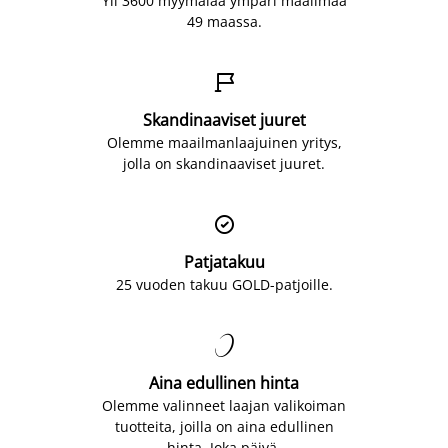
Yli 3600 myymälää ympäri maailmaa
49 maassa.

Skandinaaviset juuret
Olemme maailmanlaajuinen yritys,
jolla on skandinaaviset juuret.

Patjatakuu
25 vuoden takuu GOLD-patjoille.

Aina edullinen hinta
Olemme valinneet laajan valikoiman
tuotteita, joilla on aina edullinen
hinta. Joka päivä.