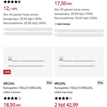










17,50
/KPL
12,-
/KPL
Alin 30 päivän hinta ennen
kampanjaa: 39,99 /kpl (-56%)
Alin 30 päivän hinta ennen
Normaalihinta: 39,99 /kpl (-56%)
kampanjaa: 29,99 /kpl (-60%)
Normaalihinta: 29,99 /kpl (-60%)
+ lisää kokoja
-50%
Plus
Plus
MELDAL
MELDAL
Kuitupeitto 150x210 MELDAL
Kuitupeitto 150x210 MELDAL
viileä sininen
viileä harmaa




















18,50
2 kpl 42,99
/KPL