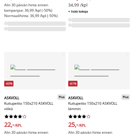
34,99 /kpl
Alin 30 päivän hinta ennen
kampanjaa: 36,99 /kpl (-50%)
+ lisää kokoja
Normaalihinta: 36,99 /kpl (-50%)
-60%
-61%
Plus
Plus
ASKVOLL
ASKVOLL
Kuitupeitto 150x210 ASKVOLL
Kuitupeitto 150x210 ASKVOLL
viileä
lämmin




















22,-
25,-
/KPL
/KPL
Alin 30 päivän hinta ennen
Alin 30 päivän hinta ennen