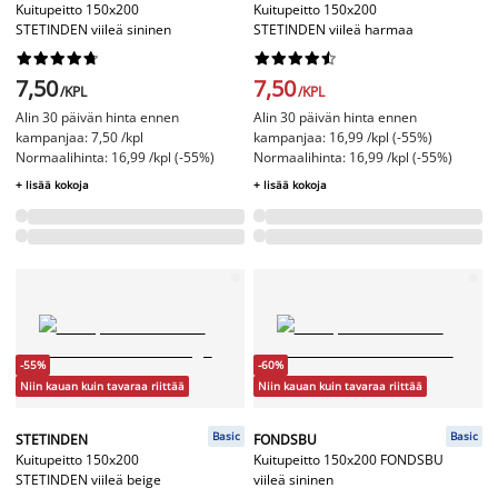
Kuitupeitto 150x200
Kuitupeitto 150x200
STETINDEN viileä sininen
STETINDEN viileä harmaa




















7,50
7,50
/KPL
/KPL
Alin 30 päivän hinta ennen
Alin 30 päivän hinta ennen
kampanjaa: 7,50 /kpl
kampanjaa: 16,99 /kpl (-55%)
Normaalihinta: 16,99 /kpl (-55%)
Normaalihinta: 16,99 /kpl (-55%)
+ lisää kokoja
+ lisää kokoja
-55%
-60%
Niin kauan kuin tavaraa riittää
Niin kauan kuin tavaraa riittää
Basic
Basic
STETINDEN
FONDSBU
Kuitupeitto 150x200
Kuitupeitto 150x200 FONDSBU
STETINDEN viileä beige
viileä sininen