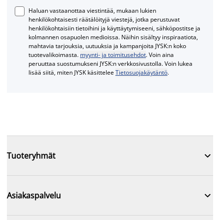
Haluan vastaanottaa viestintää, mukaan lukien
henkilökohtaisesti räätälöityjä viestejä, jotka perustuvat
henkilökohtaisiin tietoihini ja käyttäytymiseeni, sähköpostitse ja
kolmannen osapuolen medioissa. Näihin sisältyy inspiraatiota,
mahtavia tarjouksia, uutuuksia ja kampanjoita JYSK:n koko
tuotevalikoimasta.
myynti- ja toimitusehdot
. Voin aina
peruuttaa suostumukseni JYSK:n verkkosivustolla. Voin lukea
lisää siitä, miten JYSK käsittelee
Tietosuojakäytäntö
.

Tuoteryhmät

Asiakaspalvelu