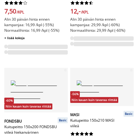




















7,50
12,-
/KPL
/KPL
Alin 30 päivän hinta ennen
Alin 30 päivän hinta ennen
kampanjaa: 16,99 /kpl (-55%)
kampanjaa: 29,99 /kpl (-60%)
Normaalihinta: 16,99 /kpl (-55%)
Normaalihinta: 29,99 /kpl (-60%)
+ lisää kokoja
-56%
Niin kauan kuin tavaraa riittää
-60%
Niin kauan kuin tavaraa riittää
Basic
MASI
Kuitupeitto 150x210 MASI
Basic
FONDSBU
viileä
Kuitupeitto 150x200 FONDSBU
viileä hiekanvärinen









