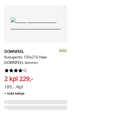
Gold
DOWNFEEL
Kuitupeitto 150x210 Høie
DOWNFEEL lämmin










2 kpl 229,-
189,- /kpl
+ lisää kokoja