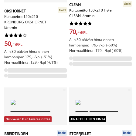
Gold
CLEAN
Kuitupeitto 150x210 Høie
Gold
OKSHORNET
CLEAN lämmin
Kuitupeitto 150x210
KRONBORG OKSHORNET










lämmin
70,-
/KPL










Alin 30 päivän hinta ennen
50,-
/KPL
kampanjaa: 179,- /kpl (-60%)
Normaalihinta: 179,- /kpl (-60%)
Alin 30 päivän hinta ennen
kampanjaa: 129,- /kpl (-61%)
Normaalihinta: 129,- /kpl (-61%)
Niin kauan kuin tavaraa riittää
AINA EDULLINEN HINTA
Basic
Basic
BREIDTINDEN
STORFJELLET