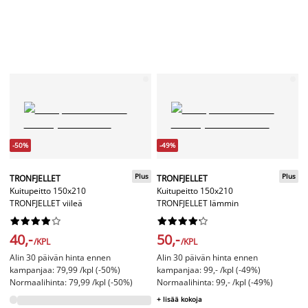
-50%
-49%
Plus
Plus
TRONFJELLET
TRONFJELLET
Kuitupeitto 150x210
Kuitupeitto 150x210
TRONFJELLET viileä
TRONFJELLET lämmin




















40,-
50,-
/KPL
/KPL
Alin 30 päivän hinta ennen
Alin 30 päivän hinta ennen
kampanjaa: 79,99 /kpl (-50%)
kampanjaa: 99,- /kpl (-49%)
Normaalihinta: 79,99 /kpl (-50%)
Normaalihinta: 99,- /kpl (-49%)
+ lisää kokoja