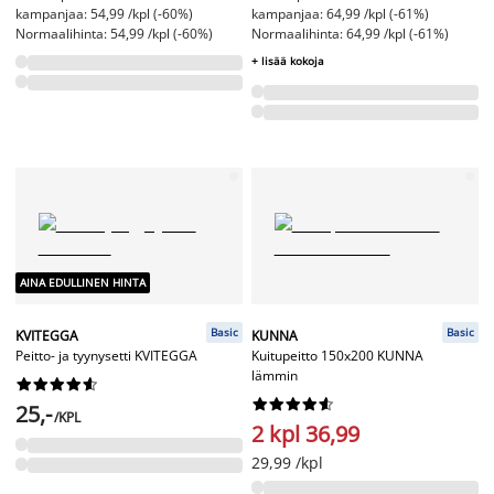
kampanjaa: 54,99 /kpl (-60%)
kampanjaa: 64,99 /kpl (-61%)
Normaalihinta: 54,99 /kpl (-60%)
Normaalihinta: 64,99 /kpl (-61%)
+ lisää kokoja
AINA EDULLINEN HINTA
Basic
Basic
KVITEGGA
KUNNA
Peitto- ja tyynysetti KVITEGGA
Kuitupeitto 150x200 KUNNA
lämmin




















25,-
/KPL
2 kpl 36,99
29,99 /kpl